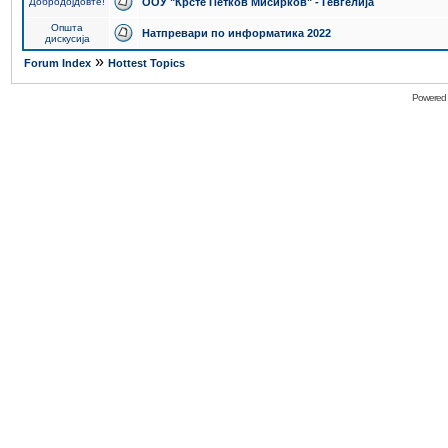
Добродојдовте!
ООУ "Крсте Петков Мисирков" - Гевгелија
Општа
Натпревари по информатика 2022
дискусија
»
Forum Index
Hottest Topics
Powered