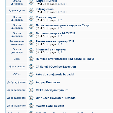
Општа
БОИ/ЈБОИ 2011
дискусија
[
Go to page:
1
,
2
,
3
]
milking cows
Други задачи
[
Go to page:
1
,
2
,
3
]
Општа
Решени задачи.
дискусија
[
Go to page:
1
,
2
]
Општа
Летна школа во организација на Сивус
дискусија
[
Go to page:
1
,
2
]
Општа
Тест натпревар на 24.03.2012
дискусија
[
Go to page:
1
,
2
]
Регионални
Регионален натпревар 2011
натпревари
[
Go to page:
1
,
2
]
Општа
informacii za natprevar
дискусија
[
Go to page:
1
,
2
]
Јава
Runtime Error (излезен код различен од 0)
Други јазици
C# Sum() i OverflowException
C/C++
kako do sprej protiv bubacki
Добродојдовте!
Андреј Поповски
Добродојдовте!
СЕТУ „Михајло Пупин“
Добродојдовте!
ОУ " Стив Наумов " - Битола
Добродојдовте!
Марио Величковски