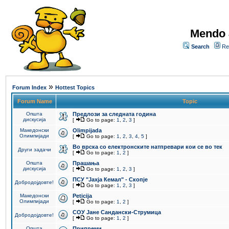
Mendo 
Search
Re
»
Forum Index
Hottest Topics
Forum Name
Topic
Општа
Предлози за следната година
дискусија
[
Go to page:
1
,
2
,
3
]
Македонски
Olimpijada
Олимпијади
[
Go to page:
1
,
2
,
3
,
4
,
5
]
Во врска со електронските натпревари кои се во тек
Други задачи
[
Go to page:
1
,
2
]
Општа
Прашања
дискусија
[
Go to page:
1
,
2
,
3
]
ПCУ "Јахја Кемал" - Скопје
Добродојдовте!
[
Go to page:
1
,
2
,
3
]
Македонски
Peticija
Олимпијади
[
Go to page:
1
,
2
]
СОУ Јане Сандански-Струмица
Добродојдовте!
[
Go to page:
1
,
2
]
Општа
Припреми