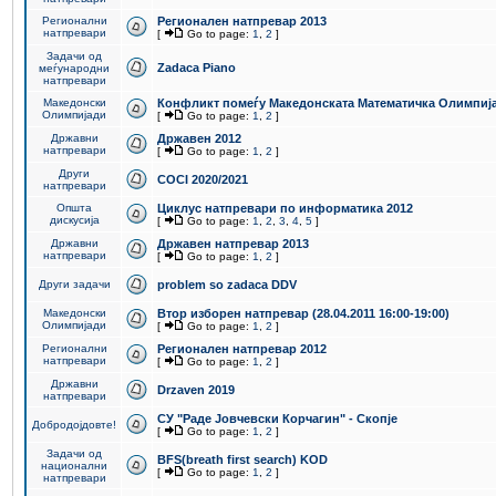
Регионални
Регионален натпревар 2013
натпревари
[
Go to page:
1
,
2
]
Задачи од
Zadaca Piano
меѓународни
натпревари
Македонски
Конфликт помеѓу Македонската Математичка Олимпиј
Олимпијади
[
Go to page:
1
,
2
]
Државни
Државен 2012
натпревари
[
Go to page:
1
,
2
]
Други
COCI 2020/2021
натпревари
Општа
Циклус натпревари по информатика 2012
дискусија
[
Go to page:
1
,
2
,
3
,
4
,
5
]
Државни
Државен натпревар 2013
натпревари
[
Go to page:
1
,
2
]
Други задачи
problem so zadaca DDV
Македонски
Втор изборен натпревар (28.04.2011 16:00-19:00)
Олимпијади
[
Go to page:
1
,
2
]
Регионални
Регионален натпревар 2012
натпревари
[
Go to page:
1
,
2
]
Државни
Drzaven 2019
натпревари
СУ "Раде Јовчевски Корчагин" - Скопје
Добродојдовте!
[
Go to page:
1
,
2
]
Задачи од
BFS(breath first search) KOD
национални
[
Go to page:
1
,
2
]
натпревари