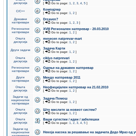
дискусија
[
Go to page:
1
,
2
,
3
,
4
,
5
]
Компајлер
C/C++
[
Go to page:
1
,
2
]
Државни
Drzaven?
натпревари
[
Go to page:
1
,
2
,
3
]
Регионални
XVIII Регионален натпревар - 20.03.2010
натпревари
[
Go to page:
1
,
2
]
Општа
mesecen natprevar-mart
дискусија
[
Go to page:
1
,
2
]
Задача Карти
Други задачи
[
Go to page:
1
,
2
]
Општа
ciklus natprevari
дискусија
[
Go to page:
1
,
2
]
Регионални
Одење на државен натпревар
натпревари
[
Go to page:
1
,
2
]
Други
Мендо натпревар 2011
натпревари
[
Go to page:
1
,
2
]
Општа
Неофицијален натпревар на 21.02.2010
дискусија
[
Go to page:
1
,
2
]
Задачи од
Задача Помош
национални
[
Go to page:
1
,
2
]
натпревари
Општа
Што мислите за новиот систем?
дискусија
[
Go to page:
1
,
2
]
Општа
Ваши сугестии / идеи / забелешки
дискусија
[
Go to page:
1
,
2
,
3
,
4
,
5
]
Задачи од
Некоја насока за решавање на задачата Дедо Мраз од 
национални
натпревари