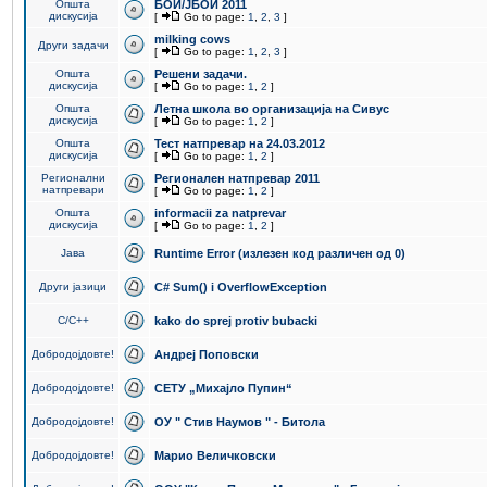
Општа
БОИ/ЈБОИ 2011
дискусија
[
Go to page:
1
,
2
,
3
]
milking cows
Други задачи
[
Go to page:
1
,
2
,
3
]
Општа
Решени задачи.
дискусија
[
Go to page:
1
,
2
]
Општа
Летна школа во организација на Сивус
дискусија
[
Go to page:
1
,
2
]
Општа
Тест натпревар на 24.03.2012
дискусија
[
Go to page:
1
,
2
]
Регионални
Регионален натпревар 2011
натпревари
[
Go to page:
1
,
2
]
Општа
informacii za natprevar
дискусија
[
Go to page:
1
,
2
]
Јава
Runtime Error (излезен код различен од 0)
Други јазици
C# Sum() i OverflowException
C/C++
kako do sprej protiv bubacki
Добродојдовте!
Андреј Поповски
Добродојдовте!
СЕТУ „Михајло Пупин“
Добродојдовте!
ОУ " Стив Наумов " - Битола
Добродојдовте!
Марио Величковски