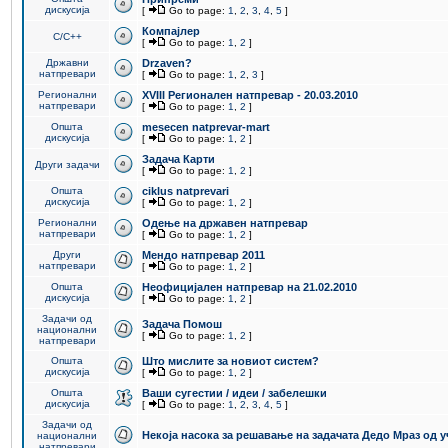
дискусија
[
Go to page:
1
,
2
,
3
,
4
,
5
]
Компајлер
C/C++
[
Go to page:
1
,
2
]
Државни
Drzaven?
натпревари
[
Go to page:
1
,
2
,
3
]
Регионални
XVIII Регионален натпревар - 20.03.2010
натпревари
[
Go to page:
1
,
2
]
Општа
mesecen natprevar-mart
дискусија
[
Go to page:
1
,
2
]
Задача Карти
Други задачи
[
Go to page:
1
,
2
]
Општа
ciklus natprevari
дискусија
[
Go to page:
1
,
2
]
Регионални
Одење на државен натпревар
натпревари
[
Go to page:
1
,
2
]
Други
Мендо натпревар 2011
натпревари
[
Go to page:
1
,
2
]
Општа
Неофицијален натпревар на 21.02.2010
дискусија
[
Go to page:
1
,
2
]
Задачи од
Задача Помош
национални
[
Go to page:
1
,
2
]
натпревари
Општа
Што мислите за новиот систем?
дискусија
[
Go to page:
1
,
2
]
Општа
Ваши сугестии / идеи / забелешки
дискусија
[
Go to page:
1
,
2
,
3
,
4
,
5
]
Задачи од
Некоја насока за решавање на задачата Дедо Мраз од 
национални
натпревари