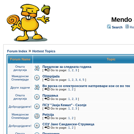
Mendo 
Search
Re
»
Forum Index
Hottest Topics
Forum Name
Topic
Општа
Предлози за следната година
дискусија
[
Go to page:
1
,
2
,
3
]
Македонски
Olimpijada
Олимпијади
[
Go to page:
1
,
2
,
3
,
4
,
5
]
Во врска со електронските натпревари кои се во тек
Други задачи
[
Go to page:
1
,
2
]
Општа
Прашања
дискусија
[
Go to page:
1
,
2
,
3
]
ПCУ "Јахја Кемал" - Скопје
Добродојдовте!
[
Go to page:
1
,
2
,
3
]
Македонски
Peticija
Олимпијади
[
Go to page:
1
,
2
]
СОУ Јане Сандански-Струмица
Добродојдовте!
[
Go to page:
1
,
2
]
Општа
Припреми