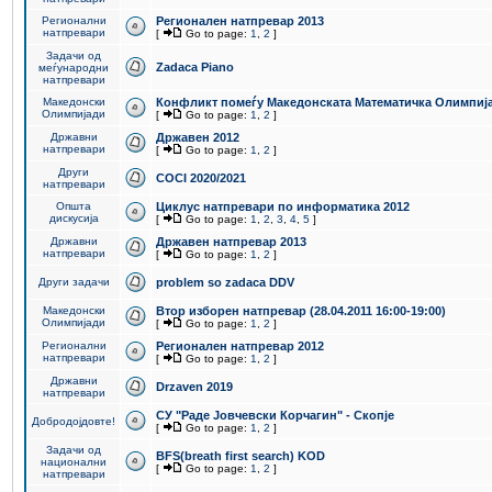
Регионални
Регионален натпревар 2013
натпревари
[
Go to page:
1
,
2
]
Задачи од
Zadaca Piano
меѓународни
натпревари
Македонски
Конфликт помеѓу Македонската Математичка Олимпиј
Олимпијади
[
Go to page:
1
,
2
]
Државни
Државен 2012
натпревари
[
Go to page:
1
,
2
]
Други
COCI 2020/2021
натпревари
Општа
Циклус натпревари по информатика 2012
дискусија
[
Go to page:
1
,
2
,
3
,
4
,
5
]
Државни
Државен натпревар 2013
натпревари
[
Go to page:
1
,
2
]
Други задачи
problem so zadaca DDV
Македонски
Втор изборен натпревар (28.04.2011 16:00-19:00)
Олимпијади
[
Go to page:
1
,
2
]
Регионални
Регионален натпревар 2012
натпревари
[
Go to page:
1
,
2
]
Државни
Drzaven 2019
натпревари
СУ "Раде Јовчевски Корчагин" - Скопје
Добродојдовте!
[
Go to page:
1
,
2
]
Задачи од
BFS(breath first search) KOD
национални
[
Go to page:
1
,
2
]
натпревари