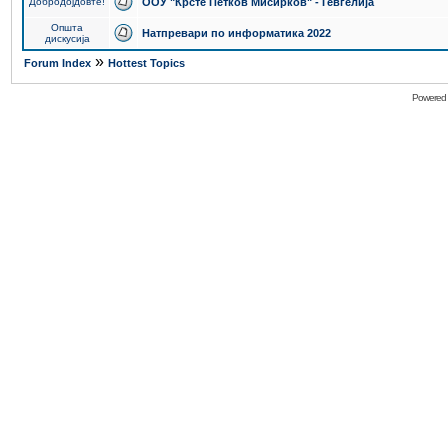
Добродојдовте!
ООУ "Крсте Петков Мисирков" - Гевгелија
Општа
Натпревари по информатика 2022
дискусија
»
Forum Index
Hottest Topics
Powered