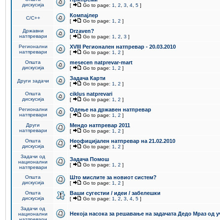
дискусија
[
Go to page:
1
,
2
,
3
,
4
,
5
]
Компајлер
C/C++
[
Go to page:
1
,
2
]
Државни
Drzaven?
натпревари
[
Go to page:
1
,
2
,
3
]
Регионални
XVIII Регионален натпревар - 20.03.2010
натпревари
[
Go to page:
1
,
2
]
Општа
mesecen natprevar-mart
дискусија
[
Go to page:
1
,
2
]
Задача Карти
Други задачи
[
Go to page:
1
,
2
]
Општа
ciklus natprevari
дискусија
[
Go to page:
1
,
2
]
Регионални
Одење на државен натпревар
натпревари
[
Go to page:
1
,
2
]
Други
Мендо натпревар 2011
натпревари
[
Go to page:
1
,
2
]
Општа
Неофицијален натпревар на 21.02.2010
дискусија
[
Go to page:
1
,
2
]
Задачи од
Задача Помош
национални
[
Go to page:
1
,
2
]
натпревари
Општа
Што мислите за новиот систем?
дискусија
[
Go to page:
1
,
2
]
Општа
Ваши сугестии / идеи / забелешки
дискусија
[
Go to page:
1
,
2
,
3
,
4
,
5
]
Задачи од
Некоја насока за решавање на задачата Дедо Мраз од 
национални
натпревари