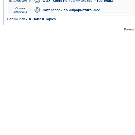
Добродојдовте!
ООУ "Крсте Петков Мисирков" - Гевгелија
Општа
Натпревари по информатика 2022
дискусија
»
Forum Index
Hottest Topics
Powered