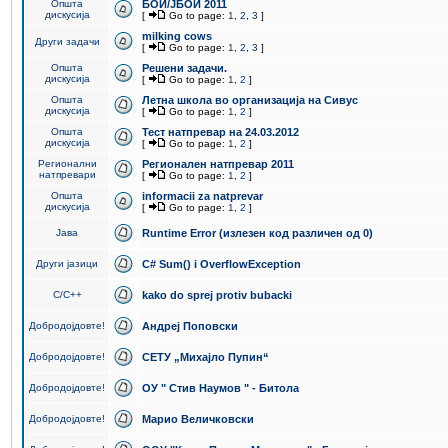
Општа
БОИ/ЈБОИ 2011
дискусија
[
Go to page:
1
,
2
,
3
]
milking cows
Други задачи
[
Go to page:
1
,
2
,
3
]
Општа
Решени задачи.
дискусија
[
Go to page:
1
,
2
]
Општа
Летна школа во организација на Сивус
дискусија
[
Go to page:
1
,
2
]
Општа
Тест натпревар на 24.03.2012
дискусија
[
Go to page:
1
,
2
]
Регионални
Регионален натпревар 2011
натпревари
[
Go to page:
1
,
2
]
Општа
informacii za natprevar
дискусија
[
Go to page:
1
,
2
]
Јава
Runtime Error (излезен код различен од 0)
Други јазици
C# Sum() i OverflowException
C/C++
kako do sprej protiv bubacki
Добродојдовте!
Андреј Поповски
Добродојдовте!
СЕТУ „Михајло Пупин“
Добродојдовте!
ОУ " Стив Наумов " - Битола
Добродојдовте!
Марио Величковски