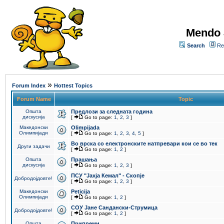
Mendo 
Search
Re
»
Forum Index
Hottest Topics
Forum Name
Topic
Општа
Предлози за следната година
дискусија
[
Go to page:
1
,
2
,
3
]
Македонски
Olimpijada
Олимпијади
[
Go to page:
1
,
2
,
3
,
4
,
5
]
Во врска со електронските натпревари кои се во тек
Други задачи
[
Go to page:
1
,
2
]
Општа
Прашања
дискусија
[
Go to page:
1
,
2
,
3
]
ПCУ "Јахја Кемал" - Скопје
Добродојдовте!
[
Go to page:
1
,
2
,
3
]
Македонски
Peticija
Олимпијади
[
Go to page:
1
,
2
]
СОУ Јане Сандански-Струмица
Добродојдовте!
[
Go to page:
1
,
2
]
Општа
Припреми