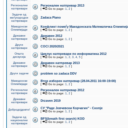
Регионални
Регионален натпревар 2013
натпревари
[
Go to page:
1
,
2
]
Задачи од
Zadaca Piano
меѓународни
натпревари
Македонски
Конфликт помеѓу Македонската Математичка Олимпиј
Олимпијади
[
Go to page:
1
,
2
]
Државни
Државен 2012
натпревари
[
Go to page:
1
,
2
]
Други
COCI 2020/2021
натпревари
Општа
Циклус натпревари по информатика 2012
дискусија
[
Go to page:
1
,
2
,
3
,
4
,
5
]
Државни
Државен натпревар 2013
натпревари
[
Go to page:
1
,
2
]
Други задачи
problem so zadaca DDV
Македонски
Втор изборен натпревар (28.04.2011 16:00-19:00)
Олимпијади
[
Go to page:
1
,
2
]
Регионални
Регионален натпревар 2012
натпревари
[
Go to page:
1
,
2
]
Државни
Drzaven 2019
натпревари
СУ "Раде Јовчевски Корчагин" - Скопје
Добродојдовте!
[
Go to page:
1
,
2
]
Задачи од
BFS(breath first search) KOD
национални
[
Go to page:
1
,
2
]
натпревари