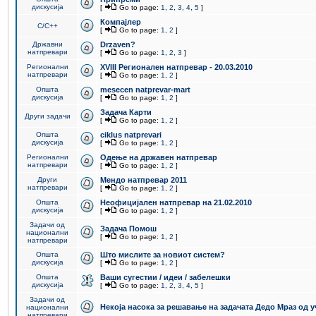
дискусија
[
Go to page:
1
,
2
,
3
,
4
,
5
]
Компајлер
C/C++
[
Go to page:
1
,
2
]
Државни
Drzaven?
натпревари
[
Go to page:
1
,
2
,
3
]
Регионални
XVIII Регионален натпревар - 20.03.2010
натпревари
[
Go to page:
1
,
2
]
Општа
mesecen natprevar-mart
дискусија
[
Go to page:
1
,
2
]
Задача Карти
Други задачи
[
Go to page:
1
,
2
]
Општа
ciklus natprevari
дискусија
[
Go to page:
1
,
2
]
Регионални
Одење на државен натпревар
натпревари
[
Go to page:
1
,
2
]
Други
Мендо натпревар 2011
натпревари
[
Go to page:
1
,
2
]
Општа
Неофицијален натпревар на 21.02.2010
дискусија
[
Go to page:
1
,
2
]
Задачи од
Задача Помош
национални
[
Go to page:
1
,
2
]
натпревари
Општа
Што мислите за новиот систем?
дискусија
[
Go to page:
1
,
2
]
Општа
Ваши сугестии / идеи / забелешки
дискусија
[
Go to page:
1
,
2
,
3
,
4
,
5
]
Задачи од
Некоја насока за решавање на задачата Дедо Мраз од 
национални
натпревари