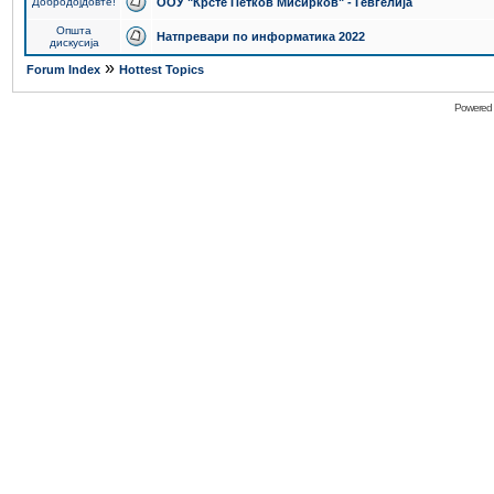
Добродојдовте!
ООУ "Крсте Петков Мисирков" - Гевгелија
Општа
Натпревари по информатика 2022
дискусија
»
Forum Index
Hottest Topics
Powered