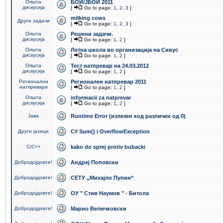
Општа
БОИ/ЈБОИ 2011
дискусија
[
Go to page:
1
,
2
,
3
]
milking cows
Други задачи
[
Go to page:
1
,
2
,
3
]
Општа
Решени задачи.
дискусија
[
Go to page:
1
,
2
]
Општа
Летна школа во организација на Сивус
дискусија
[
Go to page:
1
,
2
]
Општа
Тест натпревар на 24.03.2012
дискусија
[
Go to page:
1
,
2
]
Регионални
Регионален натпревар 2011
натпревари
[
Go to page:
1
,
2
]
Општа
informacii za natprevar
дискусија
[
Go to page:
1
,
2
]
Јава
Runtime Error (излезен код различен од 0)
Други јазици
C# Sum() i OverflowException
C/C++
kako do sprej protiv bubacki
Добродојдовте!
Андреј Поповски
Добродојдовте!
СЕТУ „Михајло Пупин“
Добродојдовте!
ОУ " Стив Наумов " - Битола
Добродојдовте!
Марио Величковски