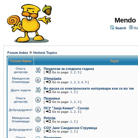
Mendo 
Search
Re
»
Forum Index
Hottest Topics
Forum Name
Topic
Општа
Предлози за следната година
дискусија
[
Go to page:
1
,
2
,
3
]
Македонски
Olimpijada
Олимпијади
[
Go to page:
1
,
2
,
3
,
4
,
5
]
Во врска со електронските натпревари кои се во тек
Други задачи
[
Go to page:
1
,
2
]
Општа
Прашања
дискусија
[
Go to page:
1
,
2
,
3
]
ПCУ "Јахја Кемал" - Скопје
Добродојдовте!
[
Go to page:
1
,
2
,
3
]
Македонски
Peticija
Олимпијади
[
Go to page:
1
,
2
]
СОУ Јане Сандански-Струмица
Добродојдовте!
[
Go to page:
1
,
2
]
Општа
Припреми