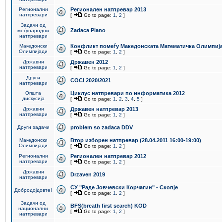
Регионални
Регионален натпревар 2013
натпревари
[
Go to page:
1
,
2
]
Задачи од
Zadaca Piano
меѓународни
натпревари
Македонски
Конфликт помеѓу Македонската Математичка Олимпиј
Олимпијади
[
Go to page:
1
,
2
]
Државни
Државен 2012
натпревари
[
Go to page:
1
,
2
]
Други
COCI 2020/2021
натпревари
Општа
Циклус натпревари по информатика 2012
дискусија
[
Go to page:
1
,
2
,
3
,
4
,
5
]
Државни
Државен натпревар 2013
натпревари
[
Go to page:
1
,
2
]
Други задачи
problem so zadaca DDV
Македонски
Втор изборен натпревар (28.04.2011 16:00-19:00)
Олимпијади
[
Go to page:
1
,
2
]
Регионални
Регионален натпревар 2012
натпревари
[
Go to page:
1
,
2
]
Државни
Drzaven 2019
натпревари
СУ "Раде Јовчевски Корчагин" - Скопје
Добродојдовте!
[
Go to page:
1
,
2
]
Задачи од
BFS(breath first search) KOD
национални
[
Go to page:
1
,
2
]
натпревари