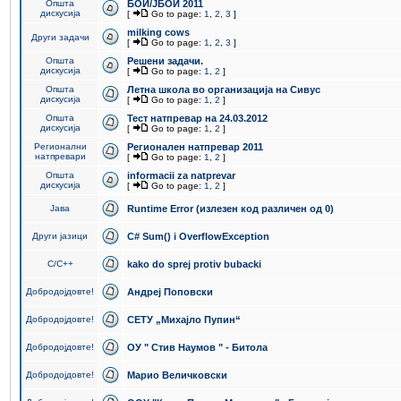
Општа
БОИ/ЈБОИ 2011
дискусија
[
Go to page:
1
,
2
,
3
]
milking cows
Други задачи
[
Go to page:
1
,
2
,
3
]
Општа
Решени задачи.
дискусија
[
Go to page:
1
,
2
]
Општа
Летна школа во организација на Сивус
дискусија
[
Go to page:
1
,
2
]
Општа
Тест натпревар на 24.03.2012
дискусија
[
Go to page:
1
,
2
]
Регионални
Регионален натпревар 2011
натпревари
[
Go to page:
1
,
2
]
Општа
informacii za natprevar
дискусија
[
Go to page:
1
,
2
]
Јава
Runtime Error (излезен код различен од 0)
Други јазици
C# Sum() i OverflowException
C/C++
kako do sprej protiv bubacki
Добродојдовте!
Андреј Поповски
Добродојдовте!
СЕТУ „Михајло Пупин“
Добродојдовте!
ОУ " Стив Наумов " - Битола
Добродојдовте!
Марио Величковски