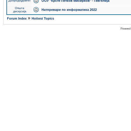
Добродојдовте!
ООУ "Крсте Петков Мисирков" - Гевгелија
Општа
Натпревари по информатика 2022
дискусија
»
Forum Index
Hottest Topics
Powered