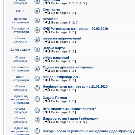
дискусија
[
Go to page:
1
,
2
,
3
,
4
,
5
]
Компајлер
C/C++
[
Go to page:
1
,
2
]
Државни
Drzaven?
натпревари
[
Go to page:
1
,
2
,
3
]
Регионални
XVIII Регионален натпревар - 20.03.2010
натпревари
[
Go to page:
1
,
2
]
Општа
mesecen natprevar-mart
дискусија
[
Go to page:
1
,
2
]
Задача Карти
Други задачи
[
Go to page:
1
,
2
]
Општа
ciklus natprevari
дискусија
[
Go to page:
1
,
2
]
Регионални
Одење на државен натпревар
натпревари
[
Go to page:
1
,
2
]
Други
Мендо натпревар 2011
натпревари
[
Go to page:
1
,
2
]
Општа
Неофицијален натпревар на 21.02.2010
дискусија
[
Go to page:
1
,
2
]
Задачи од
Задача Помош
национални
[
Go to page:
1
,
2
]
натпревари
Општа
Што мислите за новиот систем?
дискусија
[
Go to page:
1
,
2
]
Општа
Ваши сугестии / идеи / забелешки
дискусија
[
Go to page:
1
,
2
,
3
,
4
,
5
]
Задачи од
Некоја насока за решавање на задачата Дедо Мраз од 
национални
натпревари