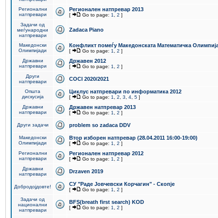
Регионални
Регионален натпревар 2013
натпревари
[
Go to page:
1
,
2
]
Задачи од
Zadaca Piano
меѓународни
натпревари
Македонски
Конфликт помеѓу Македонската Математичка Олимпиј
Олимпијади
[
Go to page:
1
,
2
]
Државни
Државен 2012
натпревари
[
Go to page:
1
,
2
]
Други
COCI 2020/2021
натпревари
Општа
Циклус натпревари по информатика 2012
дискусија
[
Go to page:
1
,
2
,
3
,
4
,
5
]
Државни
Државен натпревар 2013
натпревари
[
Go to page:
1
,
2
]
Други задачи
problem so zadaca DDV
Македонски
Втор изборен натпревар (28.04.2011 16:00-19:00)
Олимпијади
[
Go to page:
1
,
2
]
Регионални
Регионален натпревар 2012
натпревари
[
Go to page:
1
,
2
]
Државни
Drzaven 2019
натпревари
СУ "Раде Јовчевски Корчагин" - Скопје
Добродојдовте!
[
Go to page:
1
,
2
]
Задачи од
BFS(breath first search) KOD
национални
[
Go to page:
1
,
2
]
натпревари