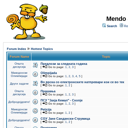
Mendo 
Search
Re
»
Forum Index
Hottest Topics
Forum Name
Topic
Општа
Предлози за следната година
дискусија
[
Go to page:
1
,
2
,
3
]
Македонски
Olimpijada
Олимпијади
[
Go to page:
1
,
2
,
3
,
4
,
5
]
Во врска со електронските натпревари кои се во тек
Други задачи
[
Go to page:
1
,
2
]
Општа
Прашања
дискусија
[
Go to page:
1
,
2
,
3
]
ПCУ "Јахја Кемал" - Скопје
Добродојдовте!
[
Go to page:
1
,
2
,
3
]
Македонски
Peticija
Олимпијади
[
Go to page:
1
,
2
]
СОУ Јане Сандански-Струмица
Добродојдовте!
[
Go to page:
1
,
2
]
Општа
Припреми