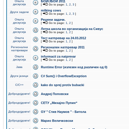
Општа
БОИ/ЈБОИ 2011
дискусија
[
Go to page:
1
,
2
,
3
]
milking cows
Други задачи
[
Go to page:
1
,
2
,
3
]
Општа
Решени задачи.
дискусија
[
Go to page:
1
,
2
]
Општа
Летна школа во организација на Сивус
дискусија
[
Go to page:
1
,
2
]
Општа
Тест натпревар на 24.03.2012
дискусија
[
Go to page:
1
,
2
]
Регионални
Регионален натпревар 2011
натпревари
[
Go to page:
1
,
2
]
Општа
informacii za natprevar
дискусија
[
Go to page:
1
,
2
]
Јава
Runtime Error (излезен код различен од 0)
Други јазици
C# Sum() i OverflowException
C/C++
kako do sprej protiv bubacki
Добродојдовте!
Андреј Поповски
Добродојдовте!
СЕТУ „Михајло Пупин“
Добродојдовте!
ОУ " Стив Наумов " - Битола
Добродојдовте!
Марио Величковски