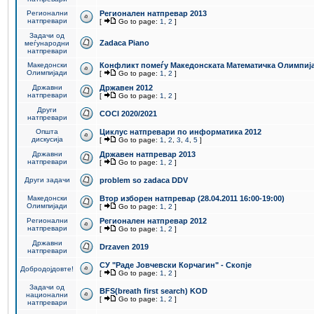
Регионални
Регионален натпревар 2013
натпревари
[
Go to page:
1
,
2
]
Задачи од
Zadaca Piano
меѓународни
натпревари
Македонски
Конфликт помеѓу Македонската Математичка Олимпиј
Олимпијади
[
Go to page:
1
,
2
]
Државни
Државен 2012
натпревари
[
Go to page:
1
,
2
]
Други
COCI 2020/2021
натпревари
Општа
Циклус натпревари по информатика 2012
дискусија
[
Go to page:
1
,
2
,
3
,
4
,
5
]
Државни
Државен натпревар 2013
натпревари
[
Go to page:
1
,
2
]
Други задачи
problem so zadaca DDV
Македонски
Втор изборен натпревар (28.04.2011 16:00-19:00)
Олимпијади
[
Go to page:
1
,
2
]
Регионални
Регионален натпревар 2012
натпревари
[
Go to page:
1
,
2
]
Државни
Drzaven 2019
натпревари
СУ "Раде Јовчевски Корчагин" - Скопје
Добродојдовте!
[
Go to page:
1
,
2
]
Задачи од
BFS(breath first search) KOD
национални
[
Go to page:
1
,
2
]
натпревари