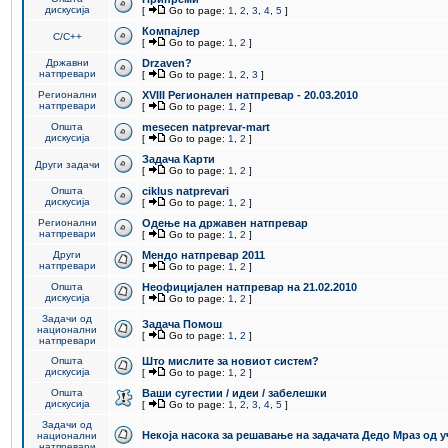
дискусија
[
Go to page:
1
,
2
,
3
,
4
,
5
]
Компајлер
C/C++
[
Go to page:
1
,
2
]
Државни
Drzaven?
натпревари
[
Go to page:
1
,
2
,
3
]
Регионални
XVIII Регионален натпревар - 20.03.2010
натпревари
[
Go to page:
1
,
2
]
Општа
mesecen natprevar-mart
дискусија
[
Go to page:
1
,
2
]
Задача Карти
Други задачи
[
Go to page:
1
,
2
]
Општа
ciklus natprevari
дискусија
[
Go to page:
1
,
2
]
Регионални
Одење на државен натпревар
натпревари
[
Go to page:
1
,
2
]
Други
Мендо натпревар 2011
натпревари
[
Go to page:
1
,
2
]
Општа
Неофицијален натпревар на 21.02.2010
дискусија
[
Go to page:
1
,
2
]
Задачи од
Задача Помош
национални
[
Go to page:
1
,
2
]
натпревари
Општа
Што мислите за новиот систем?
дискусија
[
Go to page:
1
,
2
]
Општа
Ваши сугестии / идеи / забелешки
дискусија
[
Go to page:
1
,
2
,
3
,
4
,
5
]
Задачи од
Некоја насока за решавање на задачата Дедо Мраз од 
национални
натпревари