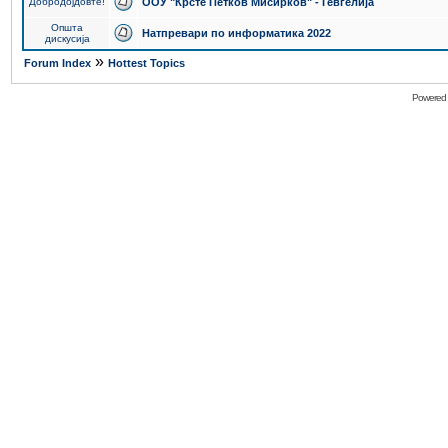
Добродојдовте!
ООУ "Крсте Петков Мисирков" - Гевгелија
Општа
Натпревари по информатика 2022
дискусија
»
Forum Index
Hottest Topics
Powered