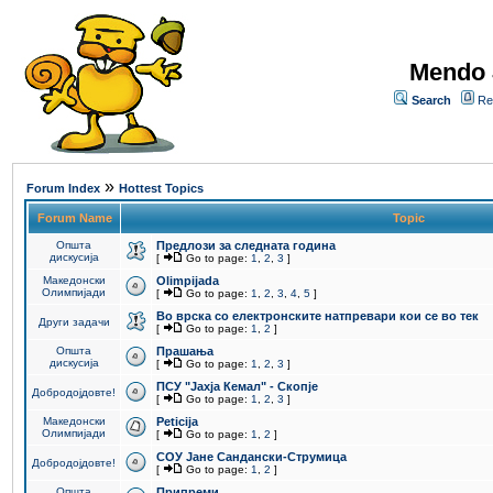
Mendo 
Search
Re
»
Forum Index
Hottest Topics
Forum Name
Topic
Општа
Предлози за следната година
дискусија
[
Go to page:
1
,
2
,
3
]
Македонски
Olimpijada
Олимпијади
[
Go to page:
1
,
2
,
3
,
4
,
5
]
Во врска со електронските натпревари кои се во тек
Други задачи
[
Go to page:
1
,
2
]
Општа
Прашања
дискусија
[
Go to page:
1
,
2
,
3
]
ПCУ "Јахја Кемал" - Скопје
Добродојдовте!
[
Go to page:
1
,
2
,
3
]
Македонски
Peticija
Олимпијади
[
Go to page:
1
,
2
]
СОУ Јане Сандански-Струмица
Добродојдовте!
[
Go to page:
1
,
2
]
Општа
Припреми