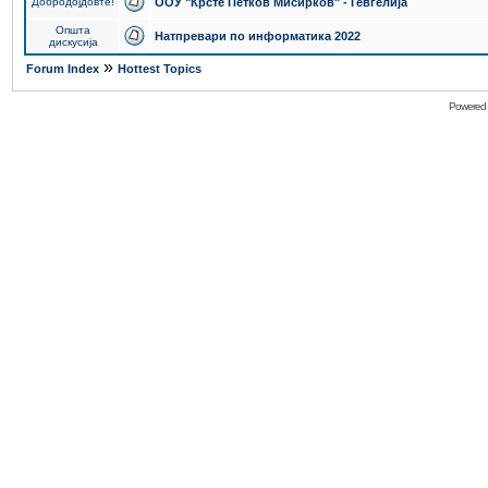
Добродојдовте!
ООУ "Крсте Петков Мисирков" - Гевгелија
Општа
Натпревари по информатика 2022
дискусија
»
Forum Index
Hottest Topics
Powered