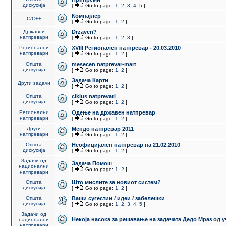
дискусија
[
Go to page:
1
,
2
,
3
,
4
,
5
]
Компајлер
C/C++
[
Go to page:
1
,
2
]
Државни
Drzaven?
натпревари
[
Go to page:
1
,
2
,
3
]
Регионални
XVIII Регионален натпревар - 20.03.2010
натпревари
[
Go to page:
1
,
2
]
Општа
mesecen natprevar-mart
дискусија
[
Go to page:
1
,
2
]
Задача Карти
Други задачи
[
Go to page:
1
,
2
]
Општа
ciklus natprevari
дискусија
[
Go to page:
1
,
2
]
Регионални
Одење на државен натпревар
натпревари
[
Go to page:
1
,
2
]
Други
Мендо натпревар 2011
натпревари
[
Go to page:
1
,
2
]
Општа
Неофицијален натпревар на 21.02.2010
дискусија
[
Go to page:
1
,
2
]
Задачи од
Задача Помош
национални
[
Go to page:
1
,
2
]
натпревари
Општа
Што мислите за новиот систем?
дискусија
[
Go to page:
1
,
2
]
Општа
Ваши сугестии / идеи / забелешки
дискусија
[
Go to page:
1
,
2
,
3
,
4
,
5
]
Задачи од
Некоја насока за решавање на задачата Дедо Мраз од 
национални
натпревари