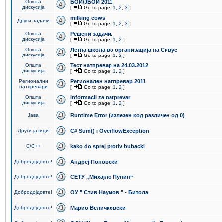
Општа
БОИ/ЈБОИ 2011
дискусија
[
Go to page:
1
,
2
,
3
]
milking cows
Други задачи
[
Go to page:
1
,
2
,
3
]
Општа
Решени задачи.
дискусија
[
Go to page:
1
,
2
]
Општа
Летна школа во организација на Сивус
дискусија
[
Go to page:
1
,
2
]
Општа
Тест натпревар на 24.03.2012
дискусија
[
Go to page:
1
,
2
]
Регионални
Регионален натпревар 2011
натпревари
[
Go to page:
1
,
2
]
Општа
informacii za natprevar
дискусија
[
Go to page:
1
,
2
]
Јава
Runtime Error (излезен код различен од 0)
Други јазици
C# Sum() i OverflowException
C/C++
kako do sprej protiv bubacki
Добродојдовте!
Андреј Поповски
Добродојдовте!
СЕТУ „Михајло Пупин“
Добродојдовте!
ОУ " Стив Наумов " - Битола
Добродојдовте!
Марио Величковски