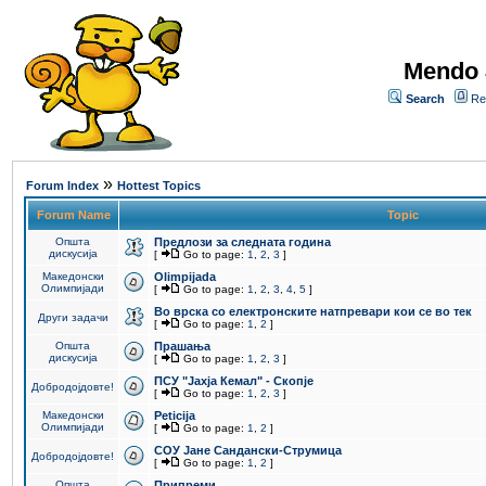
Mendo 
Search
Re
»
Forum Index
Hottest Topics
Forum Name
Topic
Општа
Предлози за следната година
дискусија
[
Go to page:
1
,
2
,
3
]
Македонски
Olimpijada
Олимпијади
[
Go to page:
1
,
2
,
3
,
4
,
5
]
Во врска со електронските натпревари кои се во тек
Други задачи
[
Go to page:
1
,
2
]
Општа
Прашања
дискусија
[
Go to page:
1
,
2
,
3
]
ПCУ "Јахја Кемал" - Скопје
Добродојдовте!
[
Go to page:
1
,
2
,
3
]
Македонски
Peticija
Олимпијади
[
Go to page:
1
,
2
]
СОУ Јане Сандански-Струмица
Добродојдовте!
[
Go to page:
1
,
2
]
Општа
Припреми