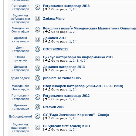
Регионални
Регионален натпревар 2013
натпревари
[
Go to page:
1
,
2
]
Задачи од
Zadaca Piano
меѓународни
натпревари
Македонски
Конфликт помеѓу Македонската Математичка Олимпиј
Олимпијади
[
Go to page:
1
,
2
]
Државни
Државен 2012
натпревари
[
Go to page:
1
,
2
]
Други
COCI 2020/2021
натпревари
Општа
Циклус натпревари по информатика 2012
дискусија
[
Go to page:
1
,
2
,
3
,
4
,
5
]
Државни
Државен натпревар 2013
натпревари
[
Go to page:
1
,
2
]
Други задачи
problem so zadaca DDV
Македонски
Втор изборен натпревар (28.04.2011 16:00-19:00)
Олимпијади
[
Go to page:
1
,
2
]
Регионални
Регионален натпревар 2012
натпревари
[
Go to page:
1
,
2
]
Државни
Drzaven 2019
натпревари
СУ "Раде Јовчевски Корчагин" - Скопје
Добродојдовте!
[
Go to page:
1
,
2
]
Задачи од
BFS(breath first search) KOD
национални
[
Go to page:
1
,
2
]
натпревари