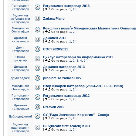
Регионални
Регионален натпревар 2013
натпревари
[
Go to page:
1
,
2
]
Задачи од
Zadaca Piano
меѓународни
натпревари
Македонски
Конфликт помеѓу Македонската Математичка Олимпиј
Олимпијади
[
Go to page:
1
,
2
]
Државни
Државен 2012
натпревари
[
Go to page:
1
,
2
]
Други
COCI 2020/2021
натпревари
Општа
Циклус натпревари по информатика 2012
дискусија
[
Go to page:
1
,
2
,
3
,
4
,
5
]
Државни
Државен натпревар 2013
натпревари
[
Go to page:
1
,
2
]
Други задачи
problem so zadaca DDV
Македонски
Втор изборен натпревар (28.04.2011 16:00-19:00)
Олимпијади
[
Go to page:
1
,
2
]
Регионални
Регионален натпревар 2012
натпревари
[
Go to page:
1
,
2
]
Државни
Drzaven 2019
натпревари
СУ "Раде Јовчевски Корчагин" - Скопје
Добродојдовте!
[
Go to page:
1
,
2
]
Задачи од
BFS(breath first search) KOD
национални
[
Go to page:
1
,
2
]
натпревари