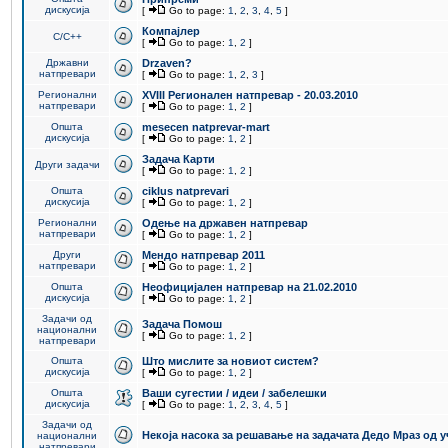
дискусија
[
Go to page:
1
,
2
,
3
,
4
,
5
]
Компајлер
C/C++
[
Go to page:
1
,
2
]
Државни
Drzaven?
натпревари
[
Go to page:
1
,
2
,
3
]
Регионални
XVIII Регионален натпревар - 20.03.2010
натпревари
[
Go to page:
1
,
2
]
Општа
mesecen natprevar-mart
дискусија
[
Go to page:
1
,
2
]
Задача Карти
Други задачи
[
Go to page:
1
,
2
]
Општа
ciklus natprevari
дискусија
[
Go to page:
1
,
2
]
Регионални
Одење на државен натпревар
натпревари
[
Go to page:
1
,
2
]
Други
Мендо натпревар 2011
натпревари
[
Go to page:
1
,
2
]
Општа
Неофицијален натпревар на 21.02.2010
дискусија
[
Go to page:
1
,
2
]
Задачи од
Задача Помош
национални
[
Go to page:
1
,
2
]
натпревари
Општа
Што мислите за новиот систем?
дискусија
[
Go to page:
1
,
2
]
Општа
Ваши сугестии / идеи / забелешки
дискусија
[
Go to page:
1
,
2
,
3
,
4
,
5
]
Задачи од
Некоја насока за решавање на задачата Дедо Мраз од 
национални
натпревари