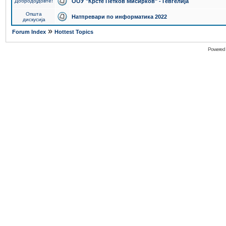
Добродојдовте!
ООУ "Крсте Петков Мисирков" - Гевгелија
Општа
Натпревари по информатика 2022
дискусија
»
Forum Index
Hottest Topics
Powered