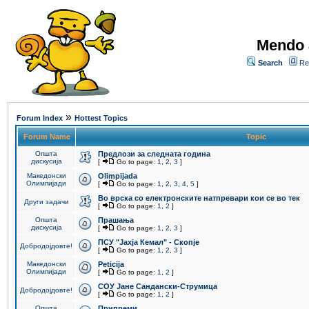
Mendo 
Search
Re
»
Forum Index
Hottest Topics
Forum Name
Topic
Општа
Предлози за следната година
дискусија
[
Go to page:
1
,
2
,
3
]
Македонски
Olimpijada
Олимпијади
[
Go to page:
1
,
2
,
3
,
4
,
5
]
Во врска со електронските натпревари кои се во тек
Други задачи
[
Go to page:
1
,
2
]
Општа
Прашања
дискусија
[
Go to page:
1
,
2
,
3
]
ПCУ "Јахја Кемал" - Скопје
Добродојдовте!
[
Go to page:
1
,
2
,
3
]
Македонски
Peticija
Олимпијади
[
Go to page:
1
,
2
]
СОУ Јане Сандански-Струмица
Добродојдовте!
[
Go to page:
1
,
2
]
Општа
Припреми