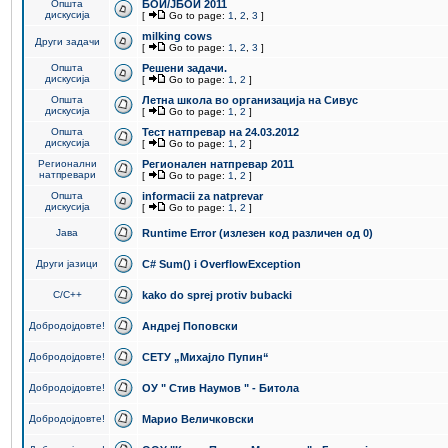
Општа
БОИ/ЈБОИ 2011
дискусија
[
Go to page:
1
,
2
,
3
]
milking cows
Други задачи
[
Go to page:
1
,
2
,
3
]
Општа
Решени задачи.
дискусија
[
Go to page:
1
,
2
]
Општа
Летна школа во организација на Сивус
дискусија
[
Go to page:
1
,
2
]
Општа
Тест натпревар на 24.03.2012
дискусија
[
Go to page:
1
,
2
]
Регионални
Регионален натпревар 2011
натпревари
[
Go to page:
1
,
2
]
Општа
informacii za natprevar
дискусија
[
Go to page:
1
,
2
]
Јава
Runtime Error (излезен код различен од 0)
Други јазици
C# Sum() i OverflowException
C/C++
kako do sprej protiv bubacki
Добродојдовте!
Андреј Поповски
Добродојдовте!
СЕТУ „Михајло Пупин“
Добродојдовте!
ОУ " Стив Наумов " - Битола
Добродојдовте!
Марио Величковски