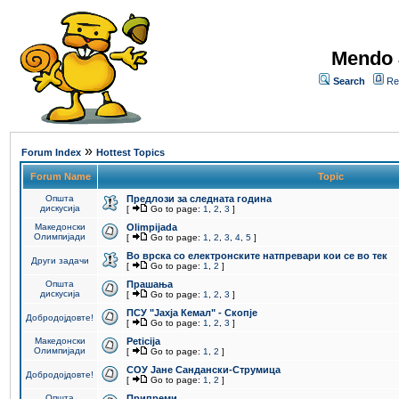
Mendo 
Search
Re
»
Forum Index
Hottest Topics
Forum Name
Topic
Општа
Предлози за следната година
дискусија
[
Go to page:
1
,
2
,
3
]
Македонски
Olimpijada
Олимпијади
[
Go to page:
1
,
2
,
3
,
4
,
5
]
Во врска со електронските натпревари кои се во тек
Други задачи
[
Go to page:
1
,
2
]
Општа
Прашања
дискусија
[
Go to page:
1
,
2
,
3
]
ПCУ "Јахја Кемал" - Скопје
Добродојдовте!
[
Go to page:
1
,
2
,
3
]
Македонски
Peticija
Олимпијади
[
Go to page:
1
,
2
]
СОУ Јане Сандански-Струмица
Добродојдовте!
[
Go to page:
1
,
2
]
Општа
Припреми