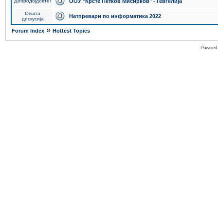
Добродојдовте!
ООУ "Крсте Петков Мисирков" - Гевгелија
Општа
Натпревари по информатика 2022
дискусија
»
Forum Index
Hottest Topics
Powered