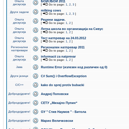
Општа
БОИ/ЈБОИ 2011
дискусија
[
Go to page:
1
,
2
,
3
]
milking cows
Други задачи
[
Go to page:
1
,
2
,
3
]
Општа
Решени задачи.
дискусија
[
Go to page:
1
,
2
]
Општа
Летна школа во организација на Сивус
дискусија
[
Go to page:
1
,
2
]
Општа
Тест натпревар на 24.03.2012
дискусија
[
Go to page:
1
,
2
]
Регионални
Регионален натпревар 2011
натпревари
[
Go to page:
1
,
2
]
Општа
informacii za natprevar
дискусија
[
Go to page:
1
,
2
]
Јава
Runtime Error (излезен код различен од 0)
Други јазици
C# Sum() i OverflowException
C/C++
kako do sprej protiv bubacki
Добродојдовте!
Андреј Поповски
Добродојдовте!
СЕТУ „Михајло Пупин“
Добродојдовте!
ОУ " Стив Наумов " - Битола
Добродојдовте!
Марио Величковски