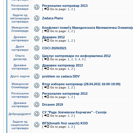
Регионални
Регионален натпревар 2013
натпревари
[
Go to page:
1
,
2
]
Задачи од
Zadaca Piano
меѓународни
натпревари
Македонски
Конфликт помеѓу Македонската Математичка Олимпиј
Олимпијади
[
Go to page:
1
,
2
]
Државни
Државен 2012
натпревари
[
Go to page:
1
,
2
]
Други
COCI 2020/2021
натпревари
Општа
Циклус натпревари по информатика 2012
дискусија
[
Go to page:
1
,
2
,
3
,
4
,
5
]
Државни
Државен натпревар 2013
натпревари
[
Go to page:
1
,
2
]
Други задачи
problem so zadaca DDV
Македонски
Втор изборен натпревар (28.04.2011 16:00-19:00)
Олимпијади
[
Go to page:
1
,
2
]
Регионални
Регионален натпревар 2012
натпревари
[
Go to page:
1
,
2
]
Државни
Drzaven 2019
натпревари
СУ "Раде Јовчевски Корчагин" - Скопје
Добродојдовте!
[
Go to page:
1
,
2
]
Задачи од
BFS(breath first search) KOD
национални
[
Go to page:
1
,
2
]
натпревари