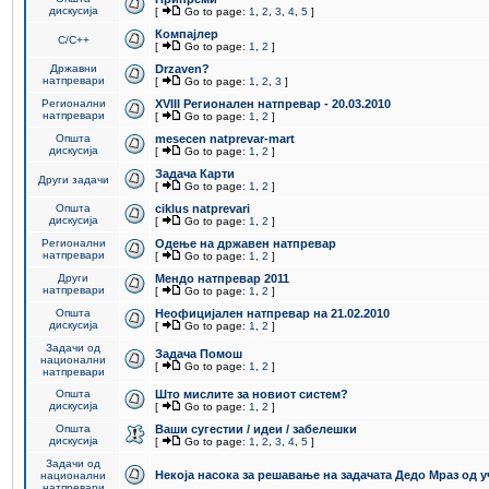
дискусија
[
Go to page:
1
,
2
,
3
,
4
,
5
]
Компајлер
C/C++
[
Go to page:
1
,
2
]
Државни
Drzaven?
натпревари
[
Go to page:
1
,
2
,
3
]
Регионални
XVIII Регионален натпревар - 20.03.2010
натпревари
[
Go to page:
1
,
2
]
Општа
mesecen natprevar-mart
дискусија
[
Go to page:
1
,
2
]
Задача Карти
Други задачи
[
Go to page:
1
,
2
]
Општа
ciklus natprevari
дискусија
[
Go to page:
1
,
2
]
Регионални
Одење на државен натпревар
натпревари
[
Go to page:
1
,
2
]
Други
Мендо натпревар 2011
натпревари
[
Go to page:
1
,
2
]
Општа
Неофицијален натпревар на 21.02.2010
дискусија
[
Go to page:
1
,
2
]
Задачи од
Задача Помош
национални
[
Go to page:
1
,
2
]
натпревари
Општа
Што мислите за новиот систем?
дискусија
[
Go to page:
1
,
2
]
Општа
Ваши сугестии / идеи / забелешки
дискусија
[
Go to page:
1
,
2
,
3
,
4
,
5
]
Задачи од
Некоја насока за решавање на задачата Дедо Мраз од 
национални
натпревари