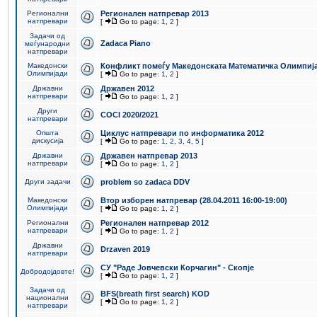
Регионални
Регионален натпревар 2013
натпревари
[
Go to page:
1
,
2
]
Задачи од
Zadaca Piano
меѓународни
натпревари
Македонски
Конфликт помеѓу Македонската Математичка Олимпиј
Олимпијади
[
Go to page:
1
,
2
]
Државни
Државен 2012
натпревари
[
Go to page:
1
,
2
]
Други
COCI 2020/2021
натпревари
Општа
Циклус натпревари по информатика 2012
дискусија
[
Go to page:
1
,
2
,
3
,
4
,
5
]
Државни
Државен натпревар 2013
натпревари
[
Go to page:
1
,
2
]
Други задачи
problem so zadaca DDV
Македонски
Втор изборен натпревар (28.04.2011 16:00-19:00)
Олимпијади
[
Go to page:
1
,
2
]
Регионални
Регионален натпревар 2012
натпревари
[
Go to page:
1
,
2
]
Државни
Drzaven 2019
натпревари
СУ "Раде Јовчевски Корчагин" - Скопје
Добродојдовте!
[
Go to page:
1
,
2
]
Задачи од
BFS(breath first search) KOD
национални
[
Go to page:
1
,
2
]
натпревари