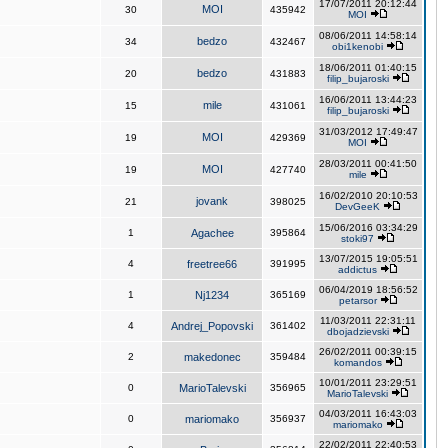
17/07/2011 20:12:44
MOI
30
435942
MOI
08/06/2011 14:58:14
bedzo
34
432467
obi1kenobi
18/06/2011 01:40:15
bedzo
20
431883
filip_bujaroski
16/06/2011 13:44:23
mile
15
431061
filip_bujaroski
31/03/2012 17:49:47
MOI
19
429369
MOI
28/03/2011 00:41:50
MOI
19
427740
mile
16/02/2010 20:10:53
jovank
21
398025
DevGeeK
15/06/2016 03:34:29
1
Agachee
395864
stoki97
13/07/2015 19:05:51
4
freetree66
391995
addictus
06/04/2019 18:56:52
1
Nj1234
365169
petarsor
11/03/2011 22:31:11
4
Andrej_Popovski
361402
dbojadzievski
26/02/2011 00:39:15
2
makedonec
359484
komandos
10/01/2011 23:29:51
0
MarioTalevski
356965
MarioTalevski
04/03/2011 16:43:03
0
mariomako
356937
mariomako
22/02/2011 22:40:53