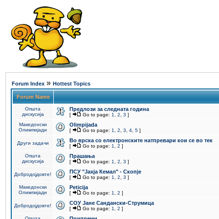
»
Forum Index
Hottest Topics
Forum Name
Општа
Предлози за следната година
дискусија
[
Go to page:
1
,
2
,
3
]
Македонски
Olimpijada
Олимпијади
[
Go to page:
1
,
2
,
3
,
4
,
5
]
Во врска со електронските натпревари кои се во тек
Други задачи
[
Go to page:
1
,
2
]
Општа
Прашања
дискусија
[
Go to page:
1
,
2
,
3
]
ПCУ "Јахја Кемал" - Скопје
Добродојдовте!
[
Go to page:
1
,
2
,
3
]
Македонски
Peticija
Олимпијади
[
Go to page:
1
,
2
]
СОУ Јане Сандански-Струмица
Добродојдовте!
[
Go to page:
1
,
2
]
Општа
Припреми