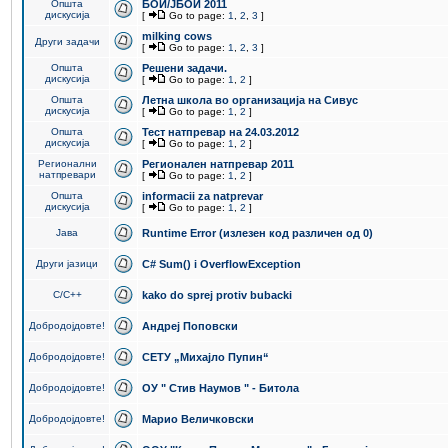
Општа
БОИ/ЈБОИ 2011
дискусија
[
Go to page:
1
,
2
,
3
]
milking cows
Други задачи
[
Go to page:
1
,
2
,
3
]
Општа
Решени задачи.
дискусија
[
Go to page:
1
,
2
]
Општа
Летна школа во организација на Сивус
дискусија
[
Go to page:
1
,
2
]
Општа
Тест натпревар на 24.03.2012
дискусија
[
Go to page:
1
,
2
]
Регионални
Регионален натпревар 2011
натпревари
[
Go to page:
1
,
2
]
Општа
informacii za natprevar
дискусија
[
Go to page:
1
,
2
]
Јава
Runtime Error (излезен код различен од 0)
Други јазици
C# Sum() i OverflowException
C/C++
kako do sprej protiv bubacki
Добродојдовте!
Андреј Поповски
Добродојдовте!
СЕТУ „Михајло Пупин“
Добродојдовте!
ОУ " Стив Наумов " - Битола
Добродојдовте!
Марио Величковски