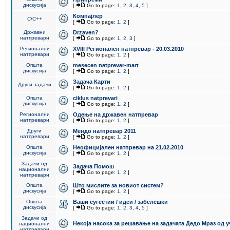
дискусија
[
Go to page:
1
,
2
,
3
,
4
,
5
]
Компајлер
C/C++
[
Go to page:
1
,
2
]
Државни
Drzaven?
натпревари
[
Go to page:
1
,
2
,
3
]
Регионални
XVIII Регионален натпревар - 20.03.2010
натпревари
[
Go to page:
1
,
2
]
Општа
mesecen natprevar-mart
дискусија
[
Go to page:
1
,
2
]
Задача Карти
Други задачи
[
Go to page:
1
,
2
]
Општа
ciklus natprevari
дискусија
[
Go to page:
1
,
2
]
Регионални
Одење на државен натпревар
натпревари
[
Go to page:
1
,
2
]
Други
Мендо натпревар 2011
натпревари
[
Go to page:
1
,
2
]
Општа
Неофицијален натпревар на 21.02.2010
дискусија
[
Go to page:
1
,
2
]
Задачи од
Задача Помош
национални
[
Go to page:
1
,
2
]
натпревари
Општа
Што мислите за новиот систем?
дискусија
[
Go to page:
1
,
2
]
Општа
Ваши сугестии / идеи / забелешки
дискусија
[
Go to page:
1
,
2
,
3
,
4
,
5
]
Задачи од
Некоја насока за решавање на задачата Дедо Мраз од 
национални
натпревари