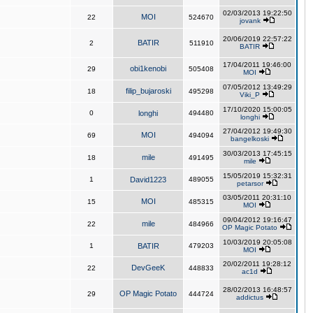
02/03/2013 19:22:50
MOI
22
524670
jovank
20/06/2019 22:57:22
BATIR
2
511910
BATIR
17/04/2011 19:46:00
obi1kenobi
29
505408
MOI
07/05/2012 13:49:29
filip_bujaroski
18
495298
Viki_P
17/10/2020 15:00:05
0
longhi
494480
longhi
27/04/2012 19:49:30
MOI
69
494094
bangelkoski
30/03/2013 17:45:15
mile
18
491495
mile
15/05/2019 15:32:31
1
David1223
489055
petarsor
03/05/2011 20:31:10
MOI
15
485315
MOI
09/04/2012 19:16:47
mile
22
484966
OP Magic Potato
10/03/2019 20:05:08
1
BATIR
479203
MOI
20/02/2011 19:28:12
DevGeeK
22
448833
ac1d
28/02/2013 16:48:57
OP Magic Potato
29
444724
addictus