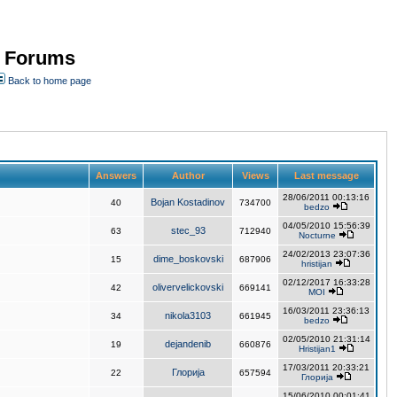
- Forums
Back to home page
Answers
Author
Views
Last message
28/06/2011 00:13:16
Bojan Kostadinov
40
734700
bedzo
04/05/2010 15:56:39
stec_93
63
712940
Nocturne
24/02/2013 23:07:36
dime_boskovski
15
687906
hristijan
02/12/2017 16:33:28
olivervelickovski
42
669141
MOI
16/03/2011 23:36:13
nikola3103
34
661945
bedzo
02/05/2010 21:31:14
dejandenib
19
660876
Hristijan1
17/03/2011 20:33:21
Глорија
22
657594
Глорија
15/06/2010 00:01:41