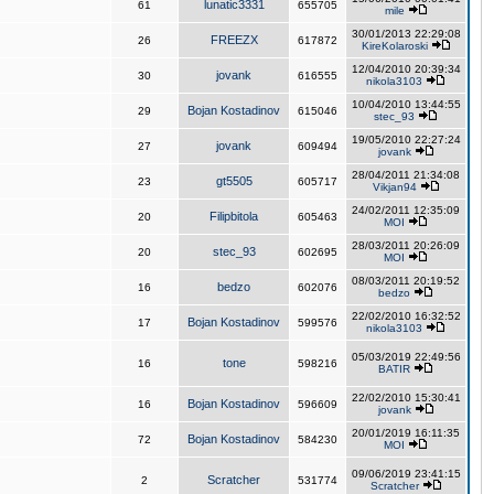
lunatic3331
61
655705
mile
30/01/2013 22:29:08
FREEZX
26
617872
KireKolaroski
12/04/2010 20:39:34
jovank
30
616555
nikola3103
10/04/2010 13:44:55
Bojan Kostadinov
29
615046
stec_93
19/05/2010 22:27:24
jovank
27
609494
jovank
28/04/2011 21:34:08
gt5505
23
605717
Vikjan94
24/02/2011 12:35:09
Filipbitola
20
605463
MOI
28/03/2011 20:26:09
stec_93
20
602695
MOI
08/03/2011 20:19:52
bedzo
16
602076
bedzo
22/02/2010 16:32:52
Bojan Kostadinov
17
599576
nikola3103
05/03/2019 22:49:56
tone
16
598216
BATIR
22/02/2010 15:30:41
Bojan Kostadinov
16
596609
jovank
20/01/2019 16:11:35
Bojan Kostadinov
72
584230
MOI
09/06/2019 23:41:15
Scratcher
2
531774
Scratcher