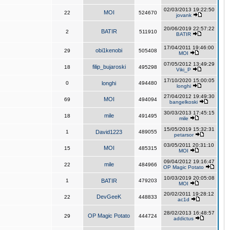
02/03/2013 19:22:50
MOI
22
524670
jovank
20/06/2019 22:57:22
BATIR
2
511910
BATIR
17/04/2011 19:46:00
obi1kenobi
29
505408
MOI
07/05/2012 13:49:29
filip_bujaroski
18
495298
Viki_P
17/10/2020 15:00:05
0
longhi
494480
longhi
27/04/2012 19:49:30
MOI
69
494094
bangelkoski
30/03/2013 17:45:15
mile
18
491495
mile
15/05/2019 15:32:31
1
David1223
489055
petarsor
03/05/2011 20:31:10
MOI
15
485315
MOI
09/04/2012 19:16:47
mile
22
484966
OP Magic Potato
10/03/2019 20:05:08
1
BATIR
479203
MOI
20/02/2011 19:28:12
DevGeeK
22
448833
ac1d
28/02/2013 16:48:57
OP Magic Potato
29
444724
addictus