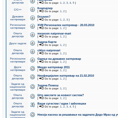
дискусија
[
Go to page:
1
,
2
,
3
,
4
,
5
]
Компајлер
C/C++
[
Go to page:
1
,
2
]
Државни
Drzaven?
натпревари
[
Go to page:
1
,
2
,
3
]
Регионални
XVIII Регионален натпревар - 20.03.2010
натпревари
[
Go to page:
1
,
2
]
Општа
mesecen natprevar-mart
дискусија
[
Go to page:
1
,
2
]
Задача Карти
Други задачи
[
Go to page:
1
,
2
]
Општа
ciklus natprevari
дискусија
[
Go to page:
1
,
2
]
Регионални
Одење на државен натпревар
натпревари
[
Go to page:
1
,
2
]
Други
Мендо натпревар 2011
натпревари
[
Go to page:
1
,
2
]
Општа
Неофицијален натпревар на 21.02.2010
дискусија
[
Go to page:
1
,
2
]
Задачи од
Задача Помош
национални
[
Go to page:
1
,
2
]
натпревари
Општа
Што мислите за новиот систем?
дискусија
[
Go to page:
1
,
2
]
Општа
Ваши сугестии / идеи / забелешки
дискусија
[
Go to page:
1
,
2
,
3
,
4
,
5
]
Задачи од
Некоја насока за решавање на задачата Дедо Мраз од 
национални
натпревари