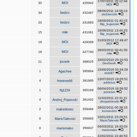
17/07/2011 20:12:44
MOI
30
435942
MOI
08/06/2011 14:58:14
bedzo
34
432467
obi1kenobi
18/06/2011 01:40:15
bedzo
20
431883
filip_bujaroski
16/06/2011 13:44:23
mile
15
431061
filip_bujaroski
31/03/2012 17:49:47
MOI
19
429369
MOI
28/03/2011 00:41:50
MOI
19
427740
mile
16/02/2010 20:10:53
jovank
21
398025
DevGeeK
15/06/2016 03:34:29
1
Agachee
395864
stoki97
13/07/2015 19:05:51
4
freetree66
391995
addictus
06/04/2019 18:56:52
1
Nj1234
365169
petarsor
11/03/2011 22:31:11
4
Andrej_Popovski
361402
dbojadzievski
26/02/2011 00:39:15
2
makedonec
359484
komandos
10/01/2011 23:29:51
0
MarioTalevski
356965
MarioTalevski
04/03/2011 16:43:03
0
mariomako
356937
mariomako
22/02/2011 22:40:53