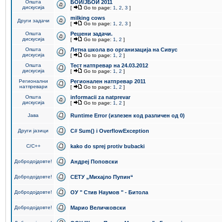
Општа
БОИ/ЈБОИ 2011
дискусија
[
Go to page:
1
,
2
,
3
]
milking cows
Други задачи
[
Go to page:
1
,
2
,
3
]
Општа
Решени задачи.
дискусија
[
Go to page:
1
,
2
]
Општа
Летна школа во организација на Сивус
дискусија
[
Go to page:
1
,
2
]
Општа
Тест натпревар на 24.03.2012
дискусија
[
Go to page:
1
,
2
]
Регионални
Регионален натпревар 2011
натпревари
[
Go to page:
1
,
2
]
Општа
informacii za natprevar
дискусија
[
Go to page:
1
,
2
]
Јава
Runtime Error (излезен код различен од 0)
Други јазици
C# Sum() i OverflowException
C/C++
kako do sprej protiv bubacki
Добродојдовте!
Андреј Поповски
Добродојдовте!
СЕТУ „Михајло Пупин“
Добродојдовте!
ОУ " Стив Наумов " - Битола
Добродојдовте!
Марио Величковски