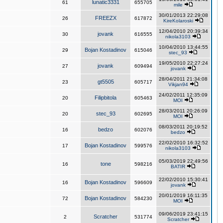
lunatic3331
61
655705
mile
30/01/2013 22:29:08
FREEZX
26
617872
KireKolaroski
12/04/2010 20:39:34
jovank
30
616555
nikola3103
10/04/2010 13:44:55
Bojan Kostadinov
29
615046
stec_93
19/05/2010 22:27:24
jovank
27
609494
jovank
28/04/2011 21:34:08
gt5505
23
605717
Vikjan94
24/02/2011 12:35:09
Filipbitola
20
605463
MOI
28/03/2011 20:26:09
stec_93
20
602695
MOI
08/03/2011 20:19:52
bedzo
16
602076
bedzo
22/02/2010 16:32:52
Bojan Kostadinov
17
599576
nikola3103
05/03/2019 22:49:56
tone
16
598216
BATIR
22/02/2010 15:30:41
Bojan Kostadinov
16
596609
jovank
20/01/2019 16:11:35
Bojan Kostadinov
72
584230
MOI
09/06/2019 23:41:15
Scratcher
2
531774
Scratcher