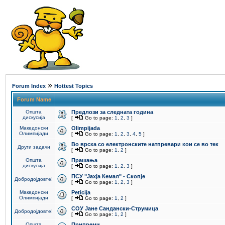
»
Forum Index
Hottest Topics
Forum Name
Општа
Предлози за следната година
дискусија
[
Go to page:
1
,
2
,
3
]
Македонски
Olimpijada
Олимпијади
[
Go to page:
1
,
2
,
3
,
4
,
5
]
Во врска со електронските натпревари кои се во тек
Други задачи
[
Go to page:
1
,
2
]
Општа
Прашања
дискусија
[
Go to page:
1
,
2
,
3
]
ПCУ "Јахја Кемал" - Скопје
Добродојдовте!
[
Go to page:
1
,
2
,
3
]
Македонски
Peticija
Олимпијади
[
Go to page:
1
,
2
]
СОУ Јане Сандански-Струмица
Добродојдовте!
[
Go to page:
1
,
2
]
Општа
Припреми