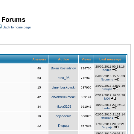
- Forums
Back to home page
Answers
Author
Views
Last message
28/06/2011 00:13:16
Bojan Kostadinov
40
734700
bedzo
04/05/2010 15:56:39
stec_93
63
712940
Nocturne
24/02/2013 23:07:36
dime_boskovski
15
687906
hristijan
02/12/2017 16:33:28
olivervelickovski
42
669141
MOI
16/03/2011 23:36:13
nikola3103
34
661945
bedzo
02/05/2010 21:31:14
dejandenib
19
660876
Hristijan1
17/03/2011 20:33:21
Глорија
22
657594
Глорија
15/06/2010 00:01:41