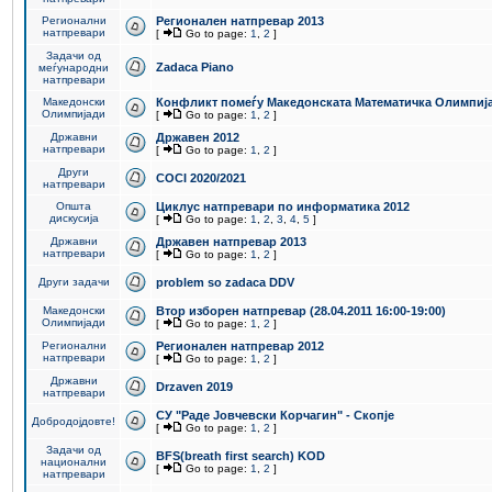
Регионални
Регионален натпревар 2013
натпревари
[
Go to page:
1
,
2
]
Задачи од
Zadaca Piano
меѓународни
натпревари
Македонски
Конфликт помеѓу Македонската Математичка Олимпиј
Олимпијади
[
Go to page:
1
,
2
]
Државни
Државен 2012
натпревари
[
Go to page:
1
,
2
]
Други
COCI 2020/2021
натпревари
Општа
Циклус натпревари по информатика 2012
дискусија
[
Go to page:
1
,
2
,
3
,
4
,
5
]
Државни
Државен натпревар 2013
натпревари
[
Go to page:
1
,
2
]
Други задачи
problem so zadaca DDV
Македонски
Втор изборен натпревар (28.04.2011 16:00-19:00)
Олимпијади
[
Go to page:
1
,
2
]
Регионални
Регионален натпревар 2012
натпревари
[
Go to page:
1
,
2
]
Државни
Drzaven 2019
натпревари
СУ "Раде Јовчевски Корчагин" - Скопје
Добродојдовте!
[
Go to page:
1
,
2
]
Задачи од
BFS(breath first search) KOD
национални
[
Go to page:
1
,
2
]
натпревари