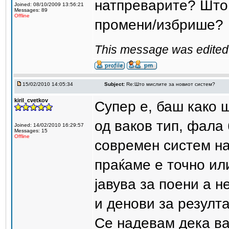
натпреварите? Што 
Joined: 08/10/2009 13:56:21
Messages: 89
Offline
промени/избрише?
This message was edited 
15/02/2010 14:05:34
Subject:
Re:Што мислите за новиот систем?
kiril_cvetkov
Супер е, баш како ш
од ваков тип, фала
Joined: 14/02/2010 16:29:57
Messages: 15
Offline
современ систем на
праќаме е точно или
јавува за поени а н
и денови за резулта
Се надевам дека ва