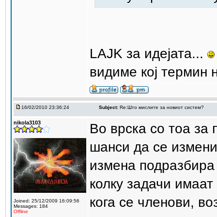
LAJK за идејата...
видиме кој термин н
16/02/2010 23:36:24
Subject:
Re:Што мислите за новиот систем?
nikola3103
Во врска со тоа за
шанси да се измени
измена подразбира
колку задачи имаат
кога се членови, во
Joined: 25/12/2009 16:09:56
Messages: 184
Offline