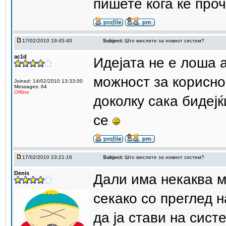
пишете кога ке про
17/02/2010 19:45:40
Subject:
Што мислите за новиот систем?
ac1d
Идејата не е лоша а
можност за корисно
Joined: 14/02/2010 13:33:00
Messages: 64
Offline
доколку сака бидејќ
се
17/02/2010 23:21:16
Subject:
Што мислите за новиот систем?
Denis
Дали има некаква 
секако со преглед 
да ја стави на сист