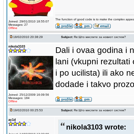
The function of good code is to make the complex appea
Joined: 29/01/2010 18:55:07
Messages: 27
Offline
18/02/2010 20:38:29
Subject:
Re:Што мислите за новиот систем?
nikola3103
Dali i ovaa godina i 
lani (vkupni rezultati
i po ucilista) ili ak
dodade i takvo proz
Joined: 25/12/2009 16:09:56
Messages: 184
Offline
19/02/2010 00:25:53
Subject:
Re:Што мислите за новиот систем?
ac1d
nikola3103 wrote: