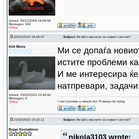
Joined: 25/12/2009 16:09:56
Messages: 184
Offline
20/02/2010 18:44:47
Subject:
Re:Што мислите за новиот систем?
Kiril Micev
Ми се допаѓа новио
истите проблеми ка
И ме интересира ќе
натпревари, задачи
Joined: 15/02/2010 22:44:40
Messages: 3
I can't promise a miracle but i'll always be trying.
Offline
21/02/2010 15:32:11
Subject:
Re:Што мислите за новиот систем?
Bojan Kostadinov
nikola3103 wrote: