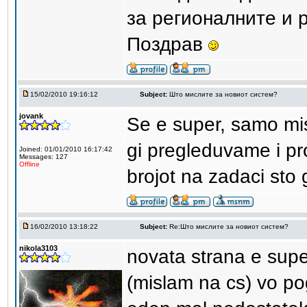
за регионалните и 
Поздрав
15/02/2010 19:16:12
Subject:
Што мислите за новиот систем?
jovank
Se e super, samo mi
gi pregleduvame i prof
Joined: 01/01/2010 16:17:42
Messages: 127
Offline
brojot na zadaci sto g
16/02/2010 13:18:22
Subject:
Re:Што мислите за новиот систем?
nikola3103
novata strana e sup
(mislam na cs) vo p