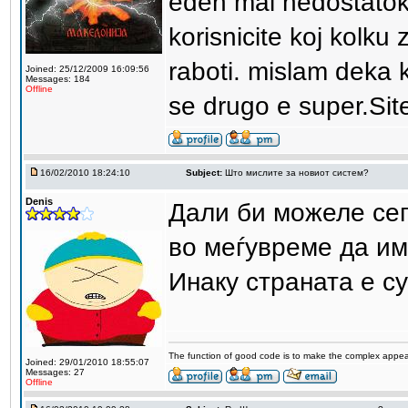
eden mal nedostatok.
korisnicite koj kolku
raboti. mislam deka k
Joined: 25/12/2009 16:09:56
Messages: 184
Offline
se drugo e super.Sit
16/02/2010 18:24:10
Subject:
Што мислите за новиот систем?
Denis
Дали би можеле сег
во меѓувреме да им
Инаку страната е с
The function of good code is to make the complex appea
Joined: 29/01/2010 18:55:07
Messages: 27
Offline