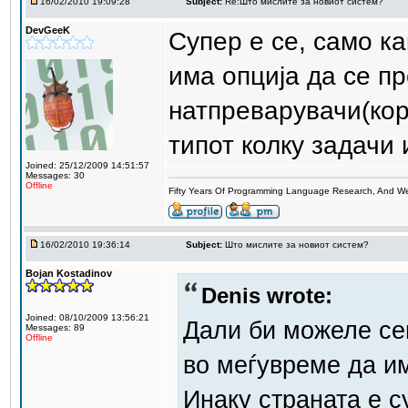
16/02/2010 19:09:28
Subject:
Re:Што мислите за новиот систем?
DevGeeK
Супер е се, само к
има опција да се п
натпреварувачи(ко
типот колку задачи 
Joined: 25/12/2009 14:51:57
Messages: 30
Offline
Fifty Years Of Programming Language Research, And W
16/02/2010 19:36:14
Subject:
Што мислите за новиот систем?
Bojan Kostadinov
Denis wrote:
Joined: 08/10/2009 13:56:21
Дали би можеле се
Messages: 89
Offline
во меѓувреме да и
Инаку страната е 