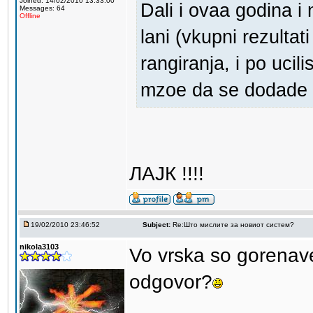
Joined: 14/02/2010 13:33:00
Dali i ovaa godina i
Messages: 64
Offline
lani (vkupni rezultat
rangiranja, i po ucil
mzoe da se dodade 
ЛАЈК !!!!
19/02/2010 23:46:52
Subject:
Re:Што мислите за новиот систем?
nikola3103
Vo vrska so gorenav
odgovor?