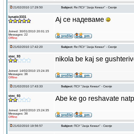
21/02/2010 17:29:50
Subject:
Re:ПCУ "Јахја Кемал" - Скопје
lunatic3331
Ај се надеваме
Joined: 30/01/2010 20:01:15
Messages: 22
Offline
21/02/2010 17:42:20
Subject:
Re:ПCУ "Јахја Кемал" - Скопје
stec_93
nikola be kaj se gushteri
Joined: 14/02/2010 15:24:35
Messages: 36
Offline
21/02/2010 17:43:33
Subject:
ПCУ "Јахја Кемал" - Скопје
stec_93
Abe ke go reshavate nat
Joined: 14/02/2010 15:24:35
Messages: 36
Offline
21/02/2010 19:56:57
Subject:
ПCУ "Јахја Кемал" - Скопје