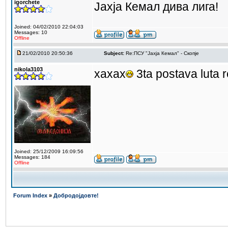
igorchete
Јахја Кемал дива лига!
Joined: 04/02/2010 22:04:03
Messages: 10
Offline
21/02/2010 20:50:36
Subject:
Re:ПCУ "Јахја Кемал" - Скопје
nikola3103
хахах
3ta postava luta 
Joined: 25/12/2009 16:09:56
Messages: 184
Offline
Forum Index
»
Добродојдовте!