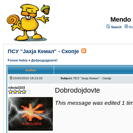
Mendo 
Search
Re
ПCУ "Јахја Кемал" - Скопје
Forum Index
»
Добродојдовте!
Author
15/02/2010 18:13:33
Subject:
ПCУ "Јахја Кемал" - Скопје
nikola3103
Dobrodojdovte
This message was edited 1 tim