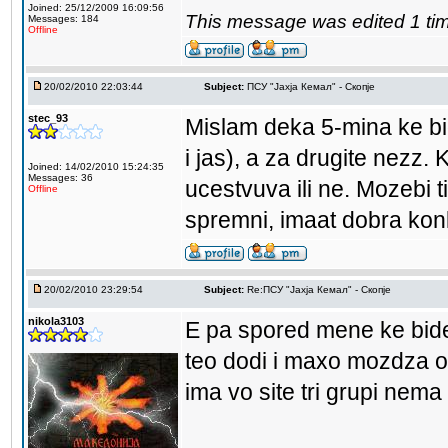
Joined: 25/12/2009 16:09:56
This message was edited 1 tim
Messages: 184
Offline
20/02/2010 22:03:44
Subject:
ПCУ "Јахја Кемал" - Скопје
stec_93
Mislam deka 5-mina ke bi
i jas), a za drugite nezz.
Joined: 14/02/2010 15:24:35
Messages: 36
ucestvuva ili ne. Mozebi 
Offline
spremni, imaat dobra kon
20/02/2010 23:29:54
Subject:
Re:ПCУ "Јахја Кемал" - Скопје
nikola3103
E pa spored mene ke bide 
teo dodi i maxo mozdza o
ima vo site tri grupi nema