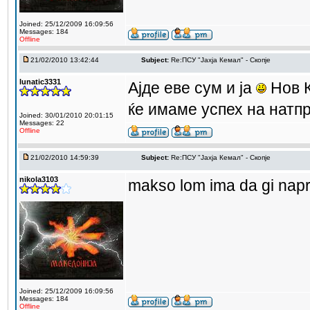
Joined: 25/12/2009 16:09:56
Messages: 184
Offline
21/02/2010 13:42:44
Subject:
Re:ПCУ "Јахја Кемал" - Скопје
lunatic3331
Ајде еве сум и ја
Нов К
ќе имаме успех на нат
Joined: 30/01/2010 20:01:15
Messages: 22
Offline
21/02/2010 14:59:39
Subject:
Re:ПCУ "Јахја Кемал" - Скопје
nikola3103
makso lom ima da gi nap
Joined: 25/12/2009 16:09:56
Messages: 184
Offline