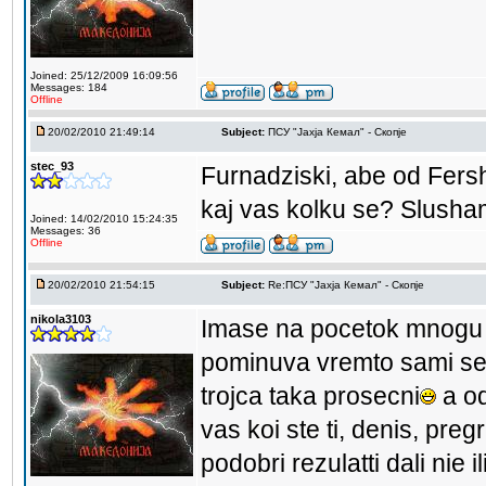
Joined: 25/12/2009 16:09:56
Messages: 184
Offline
20/02/2010 21:49:14
Subject:
ПCУ "Јахја Кемал" - Скопје
stec_93
Furnadziski, abe od Fer
kaj vas kolku se? Slusha
Joined: 14/02/2010 15:24:35
Messages: 36
Offline
20/02/2010 21:54:15
Subject:
Re:ПCУ "Јахја Кемал" - Скопје
nikola3103
Imase na pocetok mnogu k
pominuva vremto sami se 
trojca taka prosecni
a od
vas koi ste ti, denis, pre
podobri rezulatti dali nie i