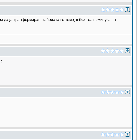
ра да ја транформираш табелата во теме, и без тоа поминува на
)