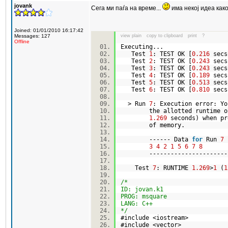
jovank
Сега ми паѓа на време...
има некој идеа как
Joined: 01/01/2010 16:17:42
Messages: 127
view plain
copy to clipboard
print
?
Offline
Executing...
Test
1
: TEST OK [
0.216
sec
Test
2
: TEST OK [
0.243
sec
Test
3
: TEST OK [
0.243
sec
Test
4
: TEST OK [
0.189
sec
Test
5
: TEST OK [
0.513
sec
Test
6
: TEST OK [
0.810
sec
> Run
7
: Execution error: Y
the allotted runtime 
1.269
seconds) when pr
of memory.
------ Data
for
Run
7
3
4
2
1
5
6
7
8
----------------------
Test
7
: RUNTIME
1.269
>
1
(
1
/*
ID: jovan.k1
PROG: msquare
LANG: C++
*/
#include <iostream>
#include <vector>