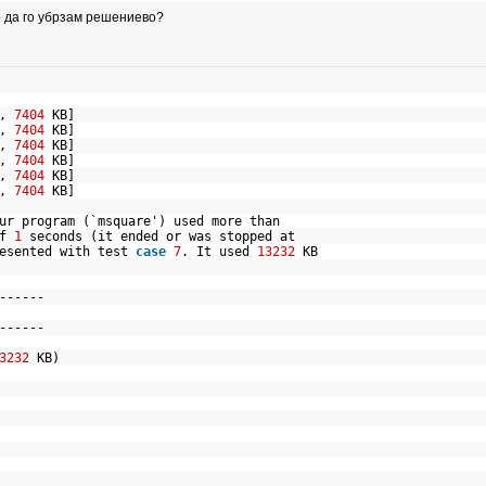
о да го убрзам решениево?
s,
7404
KB]
s,
7404
KB]
s,
7404
KB]
s,
7404
KB]
s,
7404
KB]
s,
7404
KB]
our program (`msquare') used more than
of
1
seconds (it ended or was stopped at
esented with test
case
7
. It used
13232
KB
------
------
3232
KB)