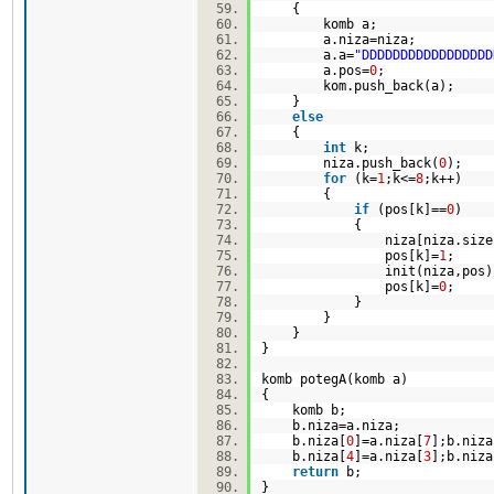
{
komb a;
a.niza=niza;
a.a=
"DDDDDDDDDDDDDDDDD
a.pos=
0
;
kom.push_back(a);
}
else
{
int
k;
niza.push_back(
0
);
for
(k=
1
;k<=
8
;k++)
{
if
(pos[k]==
0
)
{
niza[niza.size(
pos[k]=
1
;
init(niza,pos
pos[k]=
0
;
}
}
}
}
komb potegA(komb a)
{
komb b;
b.niza=a.niza;
b.niza[
0
]=a.niza[
7
];b.niza
b.niza[
4
]=a.niza[
3
];b.niza
return
b;
}