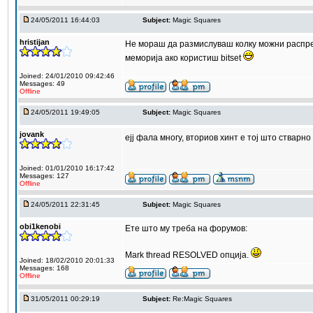
24/05/2011 16:44:03
Subject:
Magic Squares
hristijan
Не мораш да размислуваш колку можни распред
меморија ако користиш bitset
Joined: 24/01/2010 09:42:46
Messages: 49
Offline
24/05/2011 19:49:05
Subject:
Magic Squares
jovank
ејј фала многу, вториов хинт е тој што стварн
Joined: 01/01/2010 16:17:42
Messages: 127
Offline
24/05/2011 22:31:45
Subject:
Magic Squares
obi1kenobi
Ете што му треба на форумов:
Mark thread RESOLVED опција.
Joined: 18/02/2010 20:01:33
Messages: 168
Offline
31/05/2011 00:29:19
Subject:
Re:Magic Squares