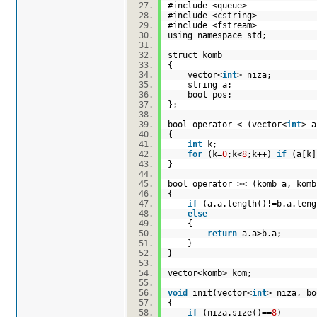
#include <queue>
#include <cstring>
#include <fstream>
using namespace std;
struct komb
{
vector<
int
> niza;
string a;
bool pos;
};
bool operator < (vector<
int
> a
{
int
k;
for
(k=
0
;k<
8
;k++)
if
(a[k]
}
bool operator >< (komb a, ko
{
if
(a.a.length()!=b.a.len
else
{
return
a.a>b.a;
}
}
vector<komb> kom;
void
init(vector<
int
> niza, bo
{
if
(niza.size()==
8
)