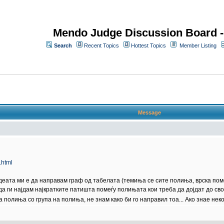
Mendo Judge Discussion Board 
Search
Recent Topics
Hottest Topics
Member Listing
Message
.html
Идеата ми е да направам граф од табелата (темиња се сите полиња, врска пом
да ги најдам најкратките патишта помеѓу полињата кои треба да дојдат до свое
 полиња со група на полиња, не знам како би го направил тоа... Ако знае неко