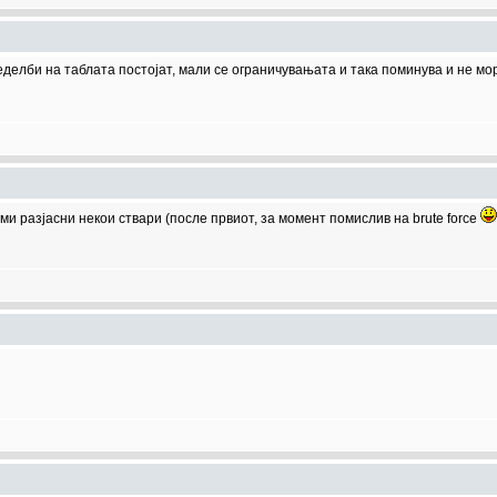
елби на таблата постојат, мали се ограничувањата и така поминува и не мо
о ми разјасни некои ствари (после првиот, за момент помислив на brute force