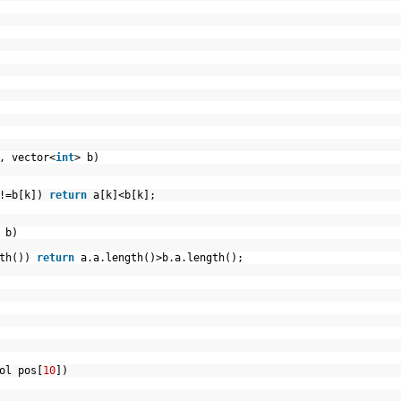
, vector<
int
> b)
!=b[k])
return
a[k]<b[k];
mb b)
gth())
return
a.a.length()>b.a.length();
ol pos[
10
])