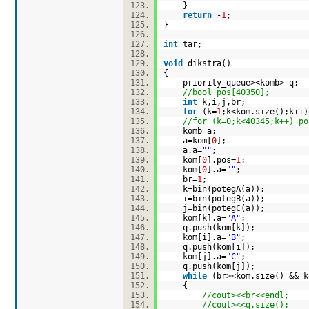
}
return
-
1
;
}
int
tar;
void
dikstra()
{
priority_queue><komb> q;
//bool pos[40350];
int
k,i,j,br;
for
(k=
1
;k<kom.size();k++
//for (k=0;k<40345;k++) po
komb a;
a=kom[
0
];
a.a=
""
;
kom[
0
].pos=
1
;
kom[
0
].a=
""
;
br=
1
;
k=bin(potegA(a));
i=bin(potegB(a));
j=bin(potegC(a));
kom[k].a=
"A"
;
q.push(kom[k]);
kom[i].a=
"B"
;
q.push(kom[i]);
kom[j].a=
"C"
;
q.push(kom[j]);
while
(br><kom.size() && k
{
//cout><<br<<endl;
//cout><<q.size();