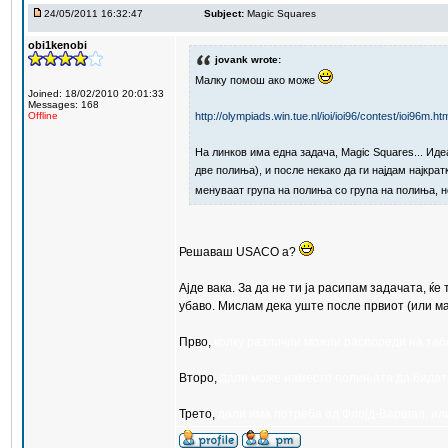
24/05/2011 16:32:47
Subject:
Magic Squares
obi1kenobi
jovank wrote:
Малку помош ако може
Joined: 18/02/2010 20:01:33
Messages: 168
http://olympiads.win.tue.nl/ioi/ioi96/contest/ioi96m.ht
Offline
На линков има една задача, Magic Squares... Ид
две полиња), и после некако да ги најдам најкрат
менуваат група на полиња со група на полиња, не
Решаваш USACO а?
Ајде вака. За да не ти ја расипам задачата, ќ
убаво. Мислам дека уште после првиот (или ма
Прво,
колку различни можни распореди на таб
Второ,
дали може наместо полињата да бидат т
Трето,
дали има потреба од Флојд-Варшал, ил