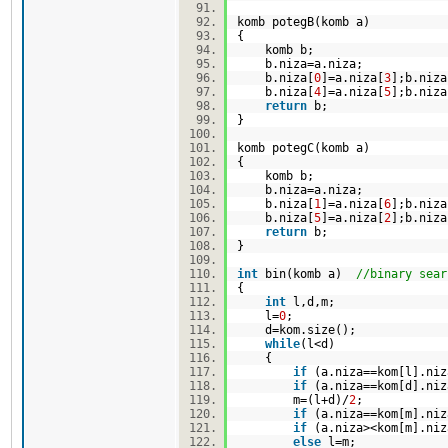
komb potegB(komb a)
{
komb b;
b.niza=a.niza;
b.niza[
0
]=a.niza[
3
];b.niza
b.niza[
4
]=a.niza[
5
];b.niza
return
b;
}
komb potegC(komb a)
{
komb b;
b.niza=a.niza;
b.niza[
1
]=a.niza[
6
];b.niza
b.niza[
5
]=a.niza[
2
];b.niza
return
b;
}
int
bin(komb a)
//binary sear
{
int
l,d,m;
l=
0
;
d=kom.size();
while
(l<d)
{
if
(a.niza==kom[l].ni
if
(a.niza==kom[d].ni
m=(l+d)/
2
;
if
(a.niza==kom[m].ni
if
(a.niza><kom[m].ni
else
l=m;