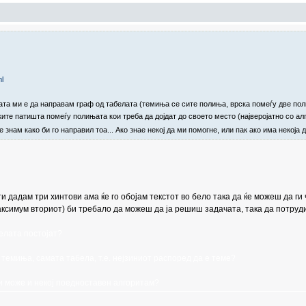
ml
еата ми е да направам граф од табелата (темиња се сите полиња, врска помеѓу две пол
ките патишта помеѓу полињата кои треба да дојдат до своето место (најверојатно со алг
 знам како би го направил тоа... Ако знае некој да ми помогне, или пак ако има некоја
е ти дадам три хинтови ама ќе го обојам текстот во бело така да ќе можеш да
ксимум вториот) би требало да можеш да ја решиш задачата, така да потруди
елата постојат?
емиња, самата табела, т.е. нејзиниот распоред да е теме?
и може и некој поедноставен алгоритам?