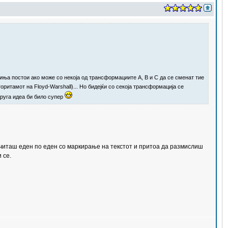
иња постои ако може со некоја од трансформациите A, B и C да се сменат тие
оритамот на Floyd-Warshall)... Но бидејќи со секоја трансформација се
 друга идеа би било супер
 ги читаш еден по еден со маркирање на текстот и притоа да размислиш
 се.