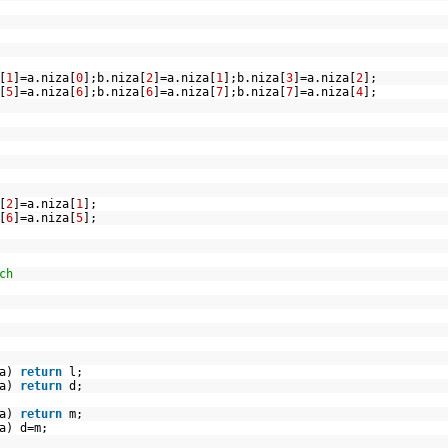
[
1
]=a.niza[
0
];b.niza[
2
]=a.niza[
1
];b.niza[
3
]=a.niza[
2
];
[
5
]=a.niza[
6
];b.niza[
6
]=a.niza[
7
];b.niza[
7
]=a.niza[
4
];
[
2
]=a.niza[
1
];
[
6
]=a.niza[
5
];
ch
za)
return
l;
za)
return
d;
za)
return
m;
za) d=m;