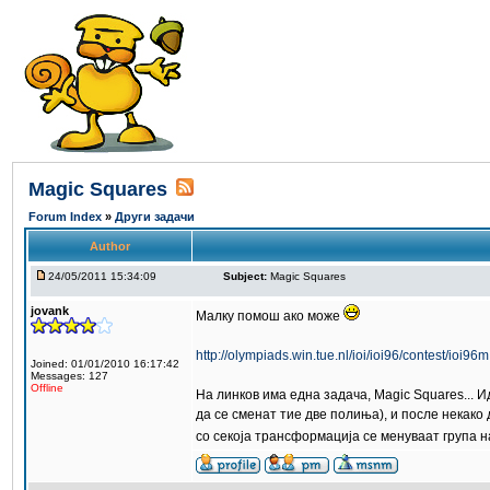
Magic Squares
Forum Index
»
Други задачи
Author
24/05/2011 15:34:09
Subject:
Magic Squares
jovank
Малку помош ако може
http://olympiads.win.tue.nl/ioi/ioi96/contest/ioi96m
Joined: 01/01/2010 16:17:42
Messages: 127
Offline
На линков има една задача, Magic Squares... 
да се сменат тие две полиња), и после некако 
со секоја трансформација се менуваат група на