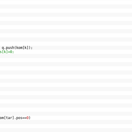
) q.push(kom[k]);
s[k]=0;
om[tar].pos==
0
)