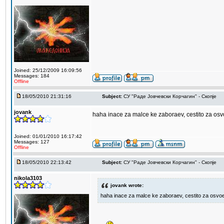
Joined: 25/12/2009 16:09:56
Messages: 184
Offline
18/05/2010 21:31:16
Subject:
СУ "Раде Јовчевски Корчагин" - Скопје
jovank
haha inace za malce ke zaboraev, cestito za osv
Joined: 01/01/2010 16:17:42
Messages: 127
Offline
18/05/2010 22:13:42
Subject:
СУ "Раде Јовчевски Корчагин" - Скопје
nikola3103
jovank wrote:
haha inace za malce ke zaboraev, cestito za osvoe