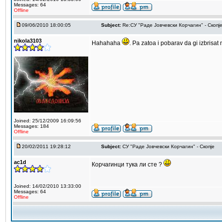
Messages: 64
Offline
09/06/2010 18:00:05
Subject:
Re:СУ "Раде Јовчевски Корчагин" - Скопј
nikola3103
Hahahaha
. Pa zatoa i pobarav da gi izbrisat
Joined: 25/12/2009 16:09:56
Messages: 184
Offline
20/02/2011 19:28:12
Subject:
СУ "Раде Јовчевски Корчагин" - Скопје
ac1d
Корчагинци тука ли сте ?
Joined: 14/02/2010 13:33:00
Messages: 64
Offline