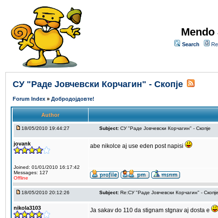
Mendo 
Search
Re
СУ "Раде Јовчевски Корчагин" - Скопје
Forum Index
»
Добродојдовте!
Author
18/05/2010 19:44:27
Subject:
СУ "Раде Јовчевски Корчагин" - Скопје
jovank
abe nikolce aj use eden post napisi
Joined: 01/01/2010 16:17:42
Messages: 127
Offline
18/05/2010 20:12:26
Subject:
Re:СУ "Раде Јовчевски Корчагин" - Скопј
nikola3103
Ja sakav do 110 da stignam stgnav aj dosta e