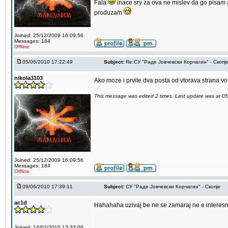
Fala
inace sry za ova ne mislev da go pisam 
produzam
Joined: 25/12/2009 16:09:56
Messages: 184
Offline
05/06/2010 17:22:49
Subject:
Re:СУ "Раде Јовчевски Корчагин" - Скопј
nikola3103
Ako moze i prvite dva posta od vtorava strana vo
This message was edited 2 times. Last update was at 0
Joined: 25/12/2009 16:09:56
Messages: 184
Offline
09/06/2010 17:39:11
Subject:
СУ "Раде Јовчевски Корчагин" - Скопје
ac1d
Hahahaha uzivaj be ne se zamaraj ne e intere
Joined: 14/02/2010 13:33:00