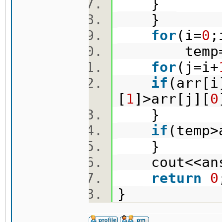
}
}
for
(i=
0
;
temp
for
(j=i+
if
(arr[i
[
1
]>arr[j][
0
}
if
(temp
}
cout<<ans
return
0
}