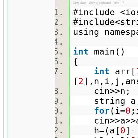
view plain
copy to clipboard
print
?
#include <i
#include<st
using names
int
main()
{
int
arr[
[
2
],n,i,j,an
cin>>n
string a
for
(i=
0
;
cin>>a>>
h=(a[
0
]-