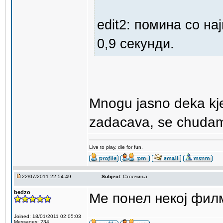
edit2: помина со на
0,9 секунди.
Mnogu jasno deka kj
zadacava, se chudam 
Live to play, die for fun.
22/07/2011 22:54:49
Subject:
Столчиња
bedzo
Ме понел некој фил
Joined: 18/01/2011 02:05:03
Messages: 234