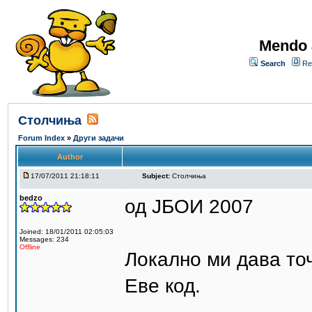
Mendo 
Search
Re
Столчиња
Forum Index
»
Други задачи
Author
17/07/2011 21:18:11
Subject:
Столчиња
bedzo
од ЈБОИ 2007
Joined: 18/01/2011 02:05:03
Messages: 234
Offline
Локално ми дава точ
Еве код.