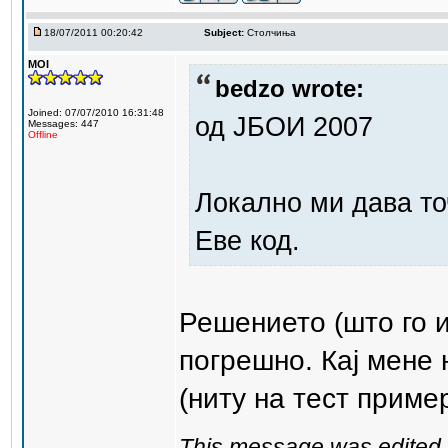
18/07/2011 00:20:42
Subject:
Столчиња
MOI
bedzo wrote:
Joined: 07/07/2010 16:31:48
од ЈБОИ 2007
Messages: 447
Offline
Локално ми дава точ
Еве код.
Решението (што го 
погрешно. Кај мене 
(ниту на тест пример
This message was edited 1