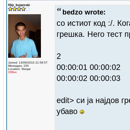
filip_bujaroski
bedzo wrote:
со истиот код :/. К
грешка. Него тест п
2
Joined: 13/09/2010 21:58:57
00:00:01 00:00:02
Messages: 150
Location: Skopje
Offline
00:00:02 00:00:03
edit> си ја најдов г
убаво