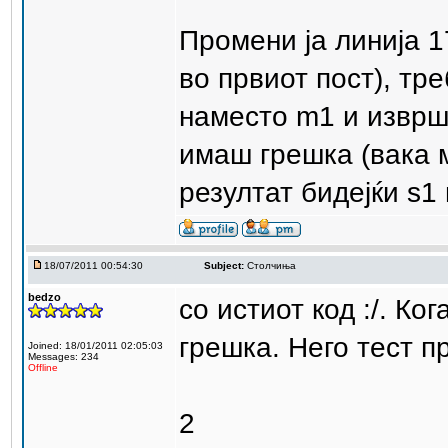
Промени ја линија 1
во првиот пост), тре
наместо m1 и изврши
имаш грешка (вака 
резултат бидејќи s1
18/07/2011 00:54:30
Subject:
Столчиња
bedzo
со истиот код :/. Ко
грешка. Него тест п
Joined: 18/01/2011 02:05:03
Messages: 234
Offline
2