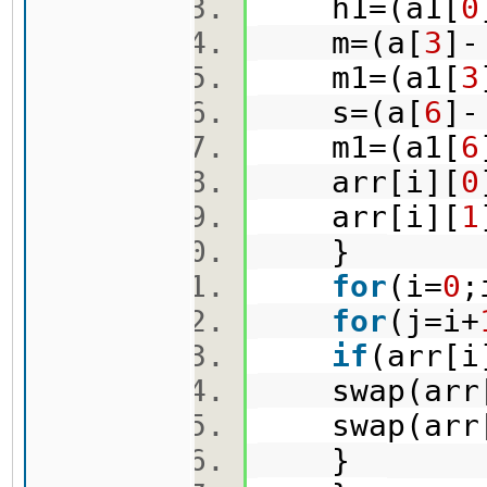
h1=(a1[
0
m=(a[
3
]-
m1=(a1[
3
s=(a[
6
]-
m1=(a1[
6
arr[i][
0
arr[i][
1
}
for
(i=
0
;
for
(j=i+
if
(arr[i
swap(arr[
swap(arr[
}