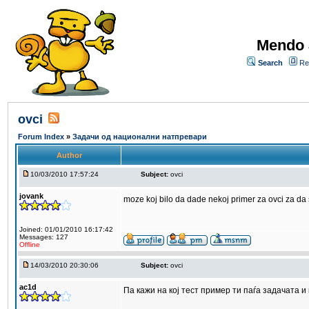
Mendo 
Search
Re
ovci
Forum Index
»
Задачи од национални натпревари
Author
10/03/2010 17:57:24
Subject:
ovci
jovank
moze koj bilo da dade nekoj primer za ovci za da 
Joined: 01/01/2010 16:17:42
Messages: 127
Offline
14/03/2010 20:30:06
Subject:
ovci
ac1d
Па кажи на кој тест пример ти паѓа задачата и