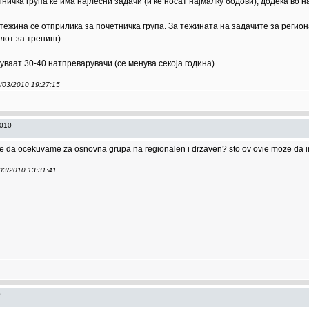
етничка група ќе има најлесни задачи (и ќе носат најмалку бодови), додека во 
 тежина се отприлика за почетничка група. За тежината на задачите за рег
лот за тренинг)
ваат 30-40 натпреварувачи (се менува секоја година)...
7/03/2010 19:27:15
2010
da ocekuvame za osnovna grupa na regionalen i drzaven? sto ov ovie moze da ima: m
/03/2010 13:31:41
0