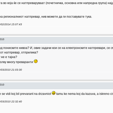
во која ќе се натпреваруваат (почетничка, основна или напредна група) најдо
 регионалниот натпревар, нив можете да ги поставувате тука.
5/02/2014 15:07:43
2010
д пониските нивоа? И, овие задачи кои се на електронските натпревари, се с
иот натпревар, отприлика?
 не е тајна?
тоолку многу преваранти
3/03/2010 21:03:30
2010
 se vidi koj bil prevarant na drzavniot
tamu ke nema koj da kazuva, a iskreno cist
3/03/2010 22:32:40