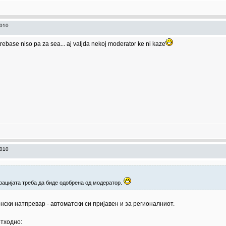
2010
trebase niso pa za sea... aj valjda nekoj moderator ke ni kaze
2010
рацијата треба да биде одобрена од модератор.
ски натпревар - автоматски си пријавен и за регионалниот.
тходно: