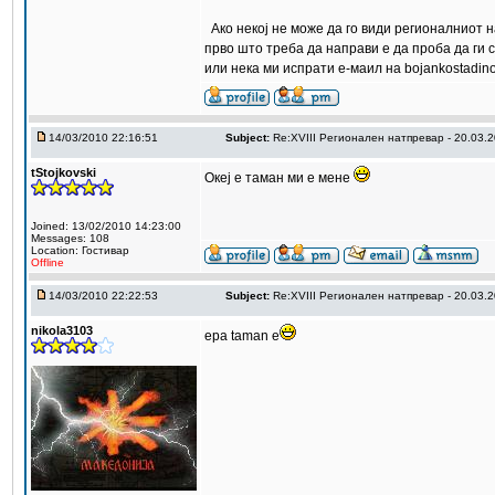
Ако некој не може да го види регионалниот н
прво што треба да направи е да проба да ги 
или нека ми испрати е-маил на bojankostadinov 
14/03/2010 22:16:51
Subject:
Re:XVIII Регионален натпревар - 20.03.
tStojkovski
Океј е таман ми е мене
Joined: 13/02/2010 14:23:00
Messages: 108
Location: Гостивар
Offline
14/03/2010 22:22:53
Subject:
Re:XVIII Регионален натпревар - 20.03.
nikola3103
epa taman e