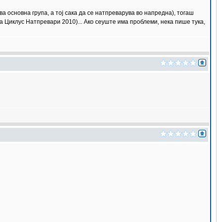
 основна група, а тој сака да се натпреварува во напредна), тогаш
 Циклус Натпревари 2010)... Ако сеуште има проблеми, нека пише тука,