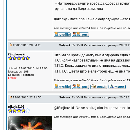
- Натпреварувачите треба да одберат групата 
група нема да биде возможна
Доколку имате прашања околу одржувањето на
This message was edited 4 times. Last update was at 2
13/03/2010 20:54:25
Subject:
Re:XVIII Регионален натпревар - 20.03.
tStojkovski
Што ми се крати доколку имам одбрано едно о
П.С. Колку натпреварувачи ќе има на државн
П.П.С. Колку задачи ќе има отприлика доколку
Joined: 13/02/2010 14:23:00
П.П.П.С. Штета што е електронски... ќе има 
Messages: 108
Location: Гостивар
Offline
This message was edited 6 times. Last update was at 1
13/03/2010 22:31:55
Subject:
Re:XVIII Регионален натпревар - 20.03.
nikola3103
@tStojkovski: Ne se sekiraj ako ima prevaranti ke
This message was edited 2 times. Last update was at 1