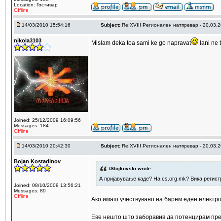
Location: Гостивар
Offline
14/03/2010 15:54:16
Subject:
Re:XVIII Регионален натпревар - 20.03.
nikola3103
Mislam deka toa sami ke go napravat
lani ne 
Joined: 25/12/2009 16:09:56
Messages: 184
Offline
14/03/2010 20:42:30
Subject:
Re:XVIII Регионален натпревар - 20.03.
Bojan Kostadinov
tStojkovski wrote:
А пријавување каде? На cs.org.mk? Вика регист
Joined: 08/10/2009 13:56:21
Messages: 89
Offline
Ако имаш учествувано на барем еден електрон
Еве нешто што заборавив да потенцирам пре