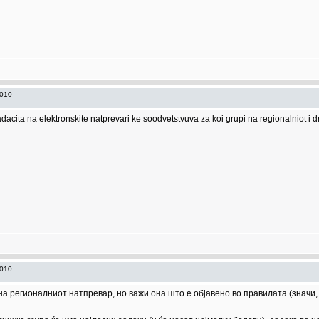
2010
adacita na elektronskite natprevari ke soodvetstvuva za koi grupi na regionalniot i 
2010
на регионалниот натпревар, но важи она што е објавено во правилата (значи, 