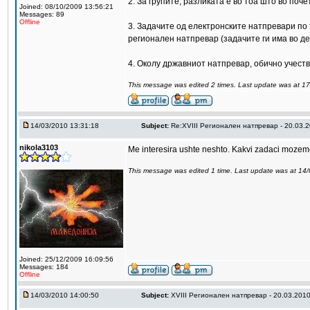
2. За групите, разликата е во тоа што во поч
Joined: 08/10/2009 13:56:21
Messages: 89
Offline
3. Задачите од електронските натпревари по
регионален натпревар (задачите ги има во де
4. Околу државниот натпревар, обично учеству
This message was edited 2 times. Last update was at 1
14/03/2010 13:31:18
Subject:
Re:XVIII Регионален натпревар - 20.03.
nikola3103
Me interesira ushte neshto. Kakvi zadaci mozeme 
This message was edited 1 time. Last update was at 14
Joined: 25/12/2009 16:09:56
Messages: 184
Offline
14/03/2010 14:00:50
Subject:
XVIII Регионален натпревар - 20.03.201