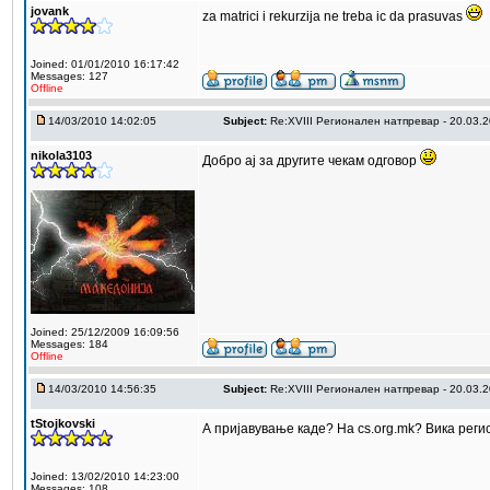
jovank
za matrici i rekurzija ne treba ic da prasuvas
Joined: 01/01/2010 16:17:42
Messages: 127
Offline
14/03/2010 14:02:05
Subject:
Re:XVIII Регионален натпревар - 20.03.
nikola3103
Добро ај за другите чекам одговор
Joined: 25/12/2009 16:09:56
Messages: 184
Offline
14/03/2010 14:56:35
Subject:
Re:XVIII Регионален натпревар - 20.03.
tStojkovski
А пријавување каде? На cs.org.mk? Вика рег
Joined: 13/02/2010 14:23:00
Messages: 108