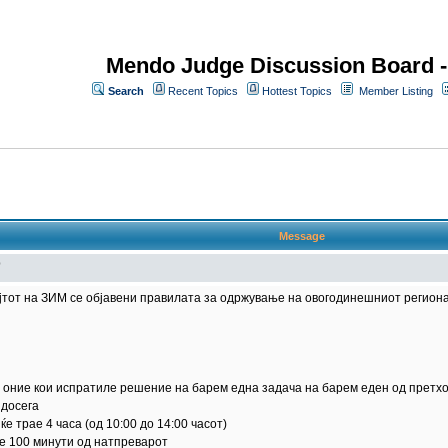
Mendo Judge Discussion Board 
Search
Recent Topics
Hottest Topics
Member Listing
Message
0
ајтот на ЗИМ се објавени правилата за одржување на овогодинешниот региона
 оние кои испратиле решение на барем една задача на барем еден од претхо
 досега
е трае 4 часа (од 10:00 до 14:00 часот)
е 100 минути од натпреварот