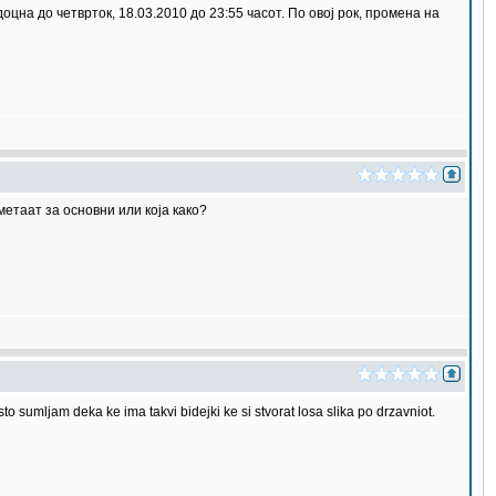
цна до четврток, 18.03.2010 до 23:55 часот. По овој рок, промена на
метаат за основни или која како?
o sumljam deka ke ima takvi bidejki ke si stvorat losa slika po drzavniot.