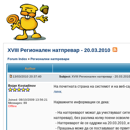
XVIII Регионален натпревар - 20.03.2010
Forum Index
»
Регионални натпревари
Author
13/03/2010 20:37:40
Subject:
XVIII Регионален натпревар - 20.03.201
Bojan Kostadinov
На почетната страна на системот и на веб-с
линк
.
Joined: 08/10/2009 13:56:21
Најважните информации се дека:
Messages: 89
Offline
- На натпреварот можат да учествуваат сите
натпревар), без разлика колку поени освоиле
- Натпреварот ќе се оддржи на 20.03.2010, и ќ
- Прашања може да се поставуваат во првит