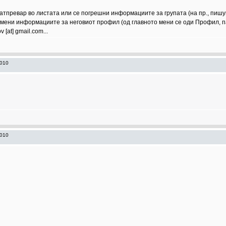
атпревар во листата или се погрешни информациите за групата (на пр., пишува
смени информациите за неговиот профил (од главното мени се оди Профил, па
[at] gmail.com...
2010
2010