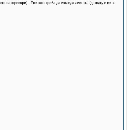
и натпревари)... Еве како треба да изгледа листата (доколку е се во