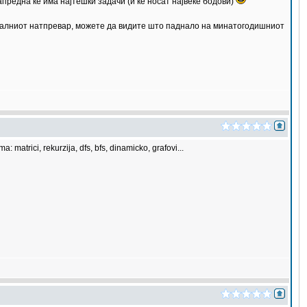
напредна ќе има најтешки задачи (и ќе носат највеќе бодови)
ионалниот натпревар, можете да видите што паднало на минатогодишниот
atrici, rekurzija, dfs, bfs, dinamicko, grafovi...