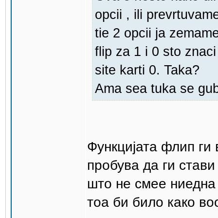
opcii , ili prevrtuva
tie 2 opcii ja zemam
flip za 1 i 0 sto znaci
site karti 0. Taka?
Ama sea tuka se gu
Функцијата флип ги 
пробува да ги стави 
што не смее ниедна 
тоа би било како в