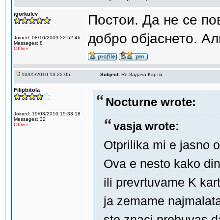
igorkulev
Постои. Да не се по
добро објаснето. А
Joined: 08/10/2009 22:52:46
Messages: 8
Offline
10/05/2010 13:22:05
Subject:
Re:Задача Карти
Filipbitola
Nocturne wrote:
Joined: 19/03/2010 15:33:18
Messages: 32
vasja wrote:
Offline
Otprilika mi e jasno
Ova e nesto kako din
ili prevrtuvame K kart
ja zemame najmalata.
sto znaci probuvas da g