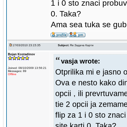
1 i 0 sto znaci probuva
0. Taka?
Ama sea tuka se gu
17/03/2010 23:15:35
Subject:
Re:Задача Карти
Bojan Kostadinov
vasja wrote:
Joined: 08/10/2009 13:56:21
Otprilika mi e jasno
Messages: 89
Offline
Ova e nesto kako di
opcii , ili prevrtuva
tie 2 opcii ja zemam
flip za 1 i 0 sto znaci
site karti 0. Taka?