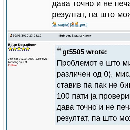
дава точно и не печ
резултат, па што мо
16/03/2010 23:58:16
Subject:
Задача Карти
Bojan Kostadinov
gt5505 wrote:
Joined: 08/10/2009 13:56:21
Проблемот е што ми
Messages: 89
Offline
различен од 0), мис
ставив па пак не би
100 пати ја провер
дава точно и не печ
резултат, па што м