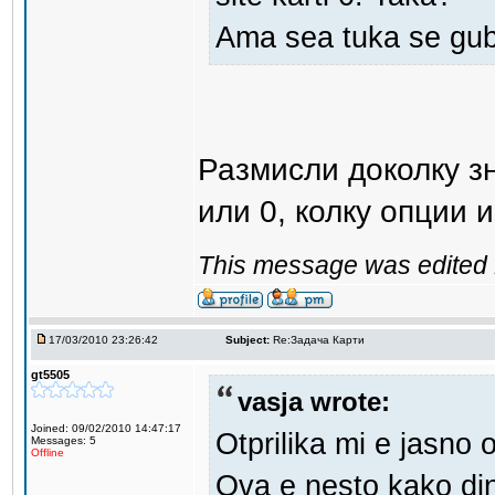
Ama sea tuka se gu
Размисли доколку з
или 0, колку опции и
This message was edited 
17/03/2010 23:26:42
Subject:
Re:Задача Карти
gt5505
vasja wrote:
Joined: 09/02/2010 14:47:17
Otprilika mi e jasno
Messages: 5
Offline
Ova e nesto kako di