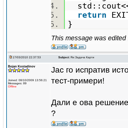
std::cout<
return
EXI
}
This message was edited 
17/03/2010 22:37:53
Subject:
Re:Задача Карти
Bojan Kostadinov
Јас го испратив ист
тест-примери!
Joined: 08/10/2009 13:56:21
Messages: 89
Offline
Дали е ова решениет
?