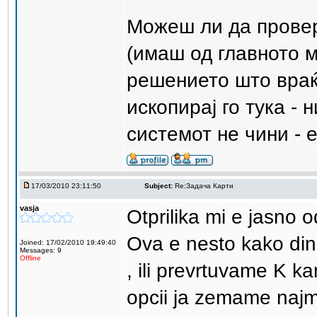
Можеш ли да прове
(имаш од главното м
решението што враќ
ископирај го тука - 
системот не чини - 
17/03/2010 23:11:50
Subject:
Re:Задача Карти
vasja
Otprilika mi e jasno
Ova e nesto kako din
Joined: 17/02/2010 19:49:40
Messages: 9
Offline
, ili prevrtuvame K ka
opcii ja zemame najm