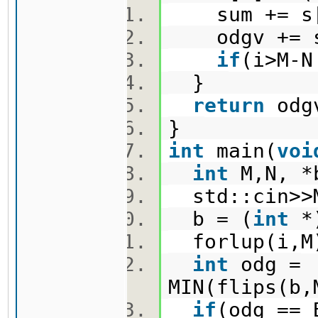
sum += s[i
odgv += 
if
(i>M-N
}
return
od
}
int
main(
voi
int
M,N, *
std::cin>
b = (
int
*)
forlup(i,M
int
odg =
MIN(flips(b,
if
(odg == 