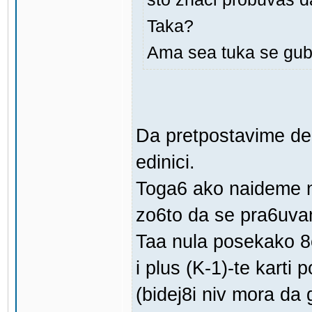
Taka?
Ama sea tuka se gu
Da pretpostavime deka
edinici.
Toga6 ako naideme n
zo6to da se pra6uvame
Taa nula posekako 8e
i plus (K-1)-te karti 
(bidej8i niv mora da 