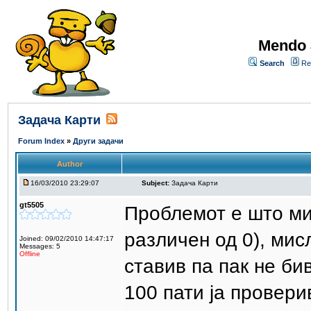
Mendo 
Search
Re
Задача Карти
Forum Index
»
Други задачи
Author
16/03/2010 23:29:07
Subject:
Задача Карти
gt5505
Проблемот е што ми 
различен од 0), мисл
Joined: 09/02/2010 14:47:17
Messages: 5
Offline
ставив па пак не би
100 пати ја провери