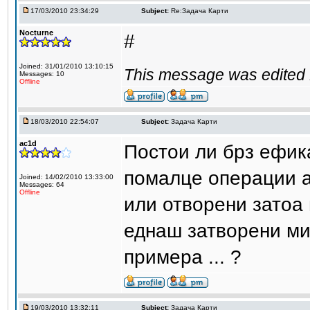
17/03/2010 23:34:29
Subject:
Re:Задача Карти
Nocturne
#
Joined: 31/01/2010 13:10:15
This message was edited 
Messages: 10
Offline
18/03/2010 22:54:07
Subject:
Задача Карти
ac1d
Постои ли брз ефик
помалце операции а
Joined: 14/02/2010 13:33:00
Messages: 64
Offline
или отворени затоа
еднаш затворени ми 
примера ... ?
19/03/2010 13:32:11
Subject:
Задача Карти