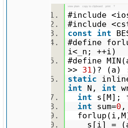
view plain
copy to clipboard
print
?
#include <i
#include <c
const
int
BE
#define for
i<_n; ++i)
#define MIN
>>
31
)? (a)
static
inli
int
N,
int
w
int
s[M]; 
int
sum=
0
,
forlup(i,
s[i] = (a[