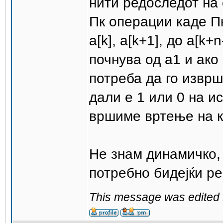
нити редоследот на
Пк операции каде Пк
a[k], a[k+1], до a[k+
почнува од а1 и ако
потреба да го изврш
дали е 1 или 0 на и
вршиме вртење на к
Не знам динамичко, 
потребно бидејќи р
This message was edited 