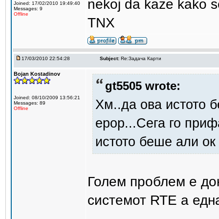
nekoj da kaze kako s
Joined: 17/02/2010 19:49:40
Messages: 9
Offline
TNX
17/03/2010 22:54:28
Subject:
Re:Задача Карти
Bojan Kostadinov
gt5505 wrote:
Joined: 08/10/2009 13:56:21
Хм..да ова истото 
Messages: 89
Offline
ерор...Сега го приф
истото беше али ок 
Голем проблем е до
системот RTE а едн