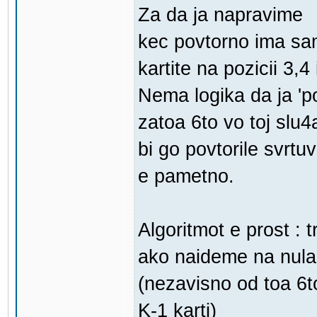
Za da ja napravime
kec povtorno ima sa
kartite na pozicii 3,4 
Nema logika da ja 'pot
zatoa 6to vo toj slu4
bi go povtorile svrtuv
e pametno.
Algoritmot e prost :
ako naideme na nula
(nezavisno od toa 6t
K-1 karti)