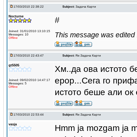
17/03/2010 22:38:22
Subject:
Задача Карти
Nocturne
#
Joined: 31/01/2010 13:10:15
This message was edited 
Messages: 10
Offline
17/03/2010 22:43:47
Subject:
Re:Задача Карти
gt5505
Хм..да ова истото 
ерор...Сега го приф
Joined: 09/02/2010 14:47:17
Messages: 5
Offline
истото беше али ок е
17/03/2010 22:53:44
Subject:
Re:Задача Карти
vasja
Hmm ja mozgam ja m