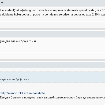
i se
ali e student(da/ne)-string . so if else lesno se pravi za denovite i proekcijata , z
dobieme kolku popust. I posle na cenata mu se odzema popustot, a za 2.30 h toa 
на два влезни броја m и н.
 два влезни броја m и н.
:
http://mendo.mk/Lecture.do?id=34
 Еве два (првиот е поедноставен за разбирање; вториот бара да знаеш што с