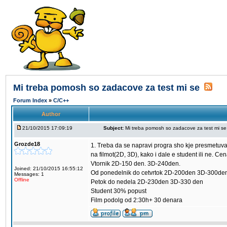
Mi treba pomosh so zadacove za test mi se
Forum Index
»
C/C++
Author
21/10/2015 17:09:19
Subject:
Mi treba pomosh so zadacove za test mi se
Grozde18
1. Treba da se napravi progra sho kje presmetuva c
na filmot(2D, 3D), kako i dale e student ili ne. C
Vtornik 2D-150 den. 3D-240den.
Joined: 21/10/2015 16:55:12
Od ponedelnik do cetvrtok 2D-200den 3D-300de
Messages: 1
Offline
Petok do nedela 2D-230den 3D-330 den
Student 30% popust
Film podolg od 2:30h+ 30 denara