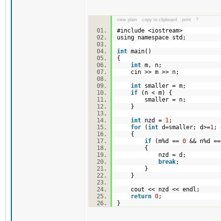
view plain
copy to clipboard
print
?
#include <iostream>
using namespace std;
int
main()
{
int
m, n;
cin >> m >> n;
int
smaller = m;
if
(n < m) {
smaller = n;
}
int
nzd =
1
;
for
(
int
d=smaller; d>=
1
;
{
if
(m%d ==
0
&& n%d =
{
nzd = d;
break
;
}
}
cout << nzd << endl;
return
0
;
}