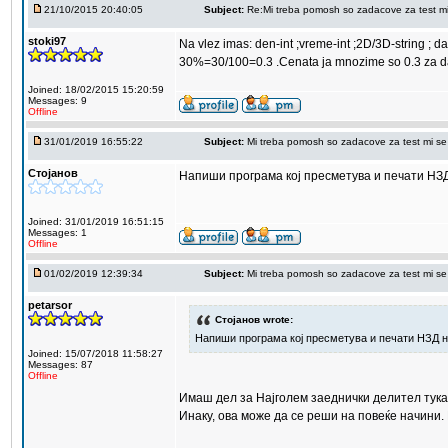
21/10/2015 20:40:05
Subject:
Re:Mi treba pomosh so zadacove za test m
stoki97
Na vlez imas: den-int ;vreme-int ;2D/3D-string ; d
30%=30/100=0.3 .Cenata ja mnozime so 0.3 za da 
Joined: 18/02/2015 15:20:59
Messages: 9
Offline
31/01/2019 16:55:22
Subject:
Mi treba pomosh so zadacove za test mi se
Стојанов
Напиши програма кој пресметува и печати НЗД 
Joined: 31/01/2019 16:51:15
Messages: 1
Offline
01/02/2019 12:39:34
Subject:
Mi treba pomosh so zadacove za test mi se
petarsor
Стојанов wrote:
Напиши програма кој пресметува и печати НЗД на
Joined: 15/07/2018 11:58:27
Messages: 87
Offline
Имаш дел за Најголем заеднички делител тука
Инаку, ова може да се реши на повеќе начини.