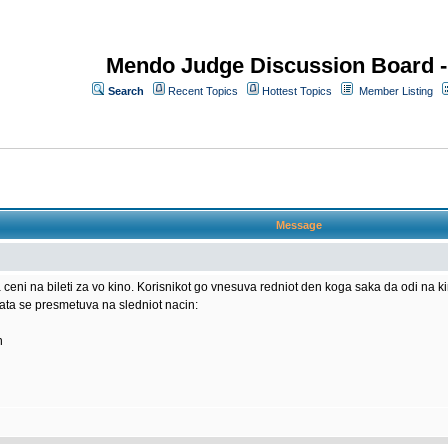
Mendo Judge Discussion Board 
Search
Recent Topics
Hottest Topics
Member Listing
Message
eni na bileti za vo kino. Korisnikot go vnesuva redniot den koga saka da odi na kin
enata se presmetuva na sledniot nacin:
n