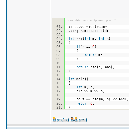
view plain
copy to clipboard
print
?
#include <iostream>
using namespace std;
int
nzd(
int
m,
int
n)
{
if
(n ==
0
)
{
return
m;
}
return
nzd(n, m%n);
}
int
main()
{
int
m, n;
cin >> m >> n;
cout << nzd(m, n) << end
return
0
;
}