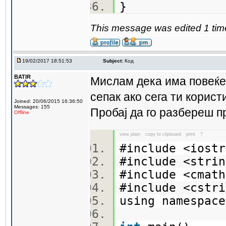
}
This message was edited 1 tim
19/02/2017 18:51:53
Subject:
Код
BATIR
Мислам дека има повеќе 
сепак ако сега ти користи
Joined: 20/06/2015 16:36:50
Messages: 155
Пробај да го разбереш п
Offline
view plain
copy to clipboard
print
?
#include <ios
#include <str
#include <cma
#include <cst
using namespa