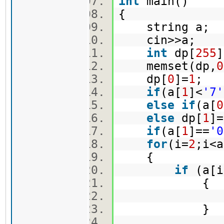
int
main()
{
string a;
cin>>a;
int
dp[
255
memset(dp,
0
dp[
0
]=
1
;
if
(a[
1
]<
'7'
else
if
(a[
0
else
dp[
1
]=
if
(a[
1
]==
'0
for
(i=
2
;i<
{
if
(a[i
{
dp[i]=
}