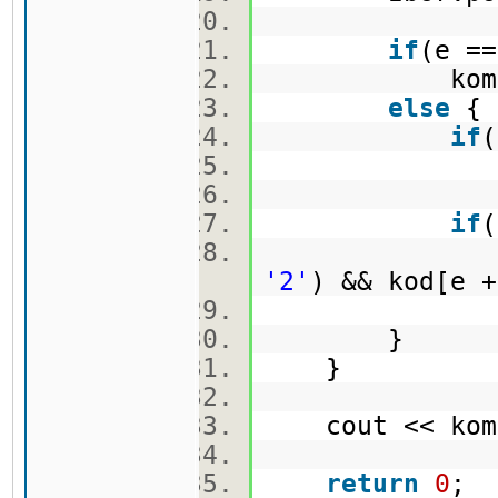
if
(e =
kombina
else
if
zbor.p
if
'2'
) && kod[e 
zbor.
}
}
cout << komb
return
0
;