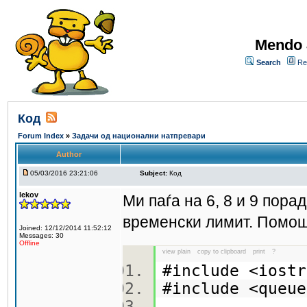
Mendo 
Search
Re
Код
Forum Index
»
Задачи од национални натпревари
Author
05/03/2016 23:21:06
Subject:
Код
lekov
Ми паѓа на 6, 8 и 9 пор
временски лимит. Помо
Joined: 12/12/2014 11:52:12
Messages: 30
Offline
view plain
copy to clipboard
print
?
#include <ios
#include <que