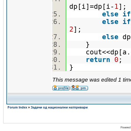
dp[i]=dp[i-
1
]
else
if
else
if
2
];
else
dp
}
cout<<dp[a.s
return
0
;
}
This message was edited 1 tim
Forum Index
»
Задачи од национални натпревари
Powered