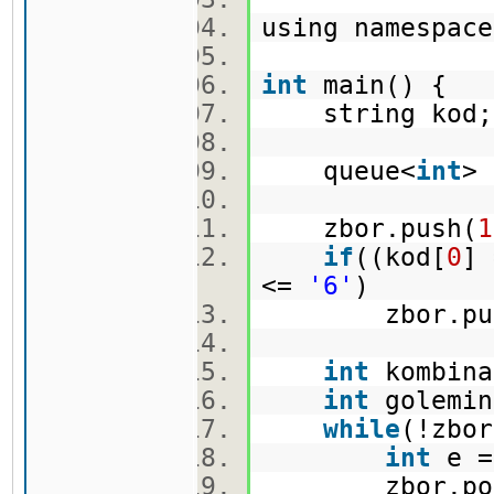
using namespa
int
main() {
string kod;
queue<
int
>
zbor.push(
1
if
((kod[
0
]
<=
'6'
)
zbor.pus
int
kombin
int
golemin
while
(!zbo
int
e =
zbor.po