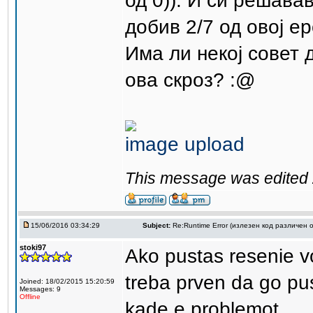
од 0)). И си решава
добив 2/7 од овој ер
Има ли некој совет 
ова скроз? :@
image upload
This message was edited 
15/06/2016 03:34:29
Subject:
Re:Runtime Error (излезен код различен о
stoki97
Ako pustas resenie v
treba prven da go pu
Joined: 18/02/2015 15:20:59
Messages: 9
Offline
kade e problemot ...