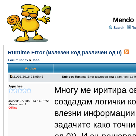
Mendo 
Search
Re
Runtime Error (излезен код различен од 0)
Forum Index
»
Јава
Author
21/05/2016 23:05:46
Subject:
Runtime Error (излезен код различен од 0
Agachee
Многу ме иритира ов
создадам логички код
Joined: 25/10/2014 14:32:51
Messages: 1
Offline
влезни информации 
задачите како точни