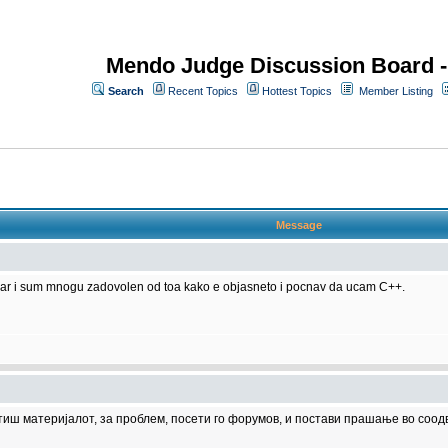
Mendo Judge Discussion Board 
Search
Recent Topics
Hottest Topics
Member Listing
Message
gar i sum mnogu zadovolen od toa kako e objasneto i pocnav da ucam C++.
тиш материјалот, за проблем, посети го форумов, и постави прашање во соод