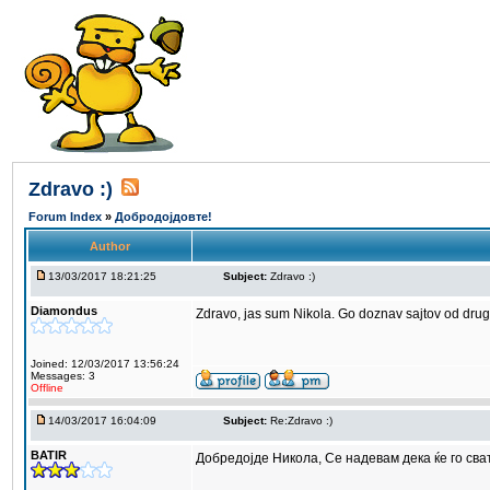
Zdravo :)
Forum Index
»
Добродојдовте!
Author
13/03/2017 18:21:25
Subject:
Zdravo :)
Diamondus
Zdravo, jas sum Nikola. Go doznav sajtov od dru
Joined: 12/03/2017 13:56:24
Messages: 3
Offline
14/03/2017 16:04:09
Subject:
Re:Zdravo :)
BATIR
Добредојде Никола, Се надевам дека ќе го сва