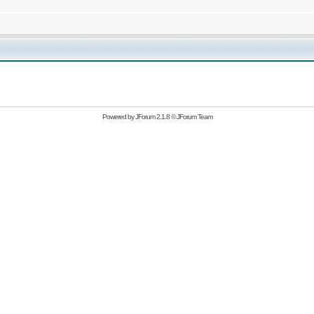
Powered by
JForum 2.1.8
©
JForum Team