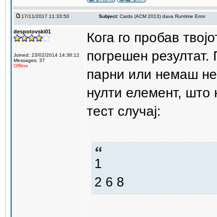
17/11/2017 11:33:50
Subject:
Cards (ACM 2013) dava Runtime Error
despotovski01
Кога го пробав твојо
погрешен резултат.
Joined: 23/02/2014 14:36:12
Messages: 37
Offline
парни или немаш не
нулти елемент, што 
тест случај:
1
2 6 8