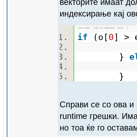
векторите имаат до
индексирање кај ово
view plain
copy to clipboard
print
?
if
(o[
0
] > 
f(o
}
e
f(e
}
Справи се со ова и
runtime грешки. Им
но тоа ќе го остава