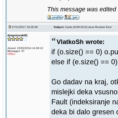
This message was edited 1
17/11/2017 19:28:38
Subject:
Cards (ACM 2013) dava Runtime Error
despotovski01
VlatkoSh wrote:
Joined: 23/02/2014 14:36:12
if (o.size() == 0) o.
Messages: 37
Offline
else if (e.size() == 
Go dadav na kraj, ot
mislejki deka vsusn
Fault (indeksiranje 
deka bi dalo gresen 