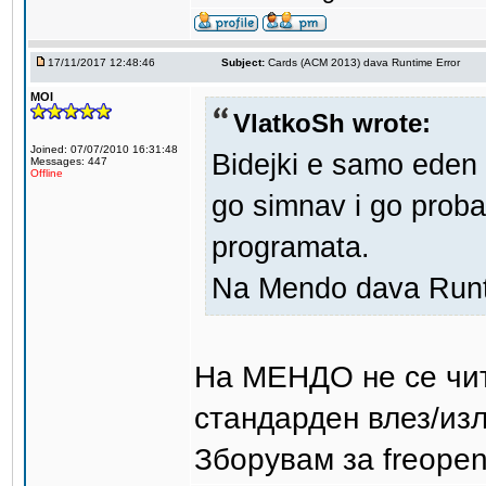
17/11/2017 12:48:46
Subject:
Cards (ACM 2013) dava Runtime Error
MOI
VlatkoSh wrote:
Joined: 07/07/2010 16:31:48
Bidejki e samo eden 
Messages: 447
Offline
go simnav i go proba
programata.
Na Mendo dava Runti
На МЕНДО не се чита
стандарден влез/изл
Зборувам за freopen 