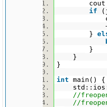
cout <<
if
(
cout 
++
}
el
}
}
}
int
main()
std::ios::
//freope
//freope