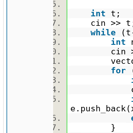
int
t;
cin >> 
while
(t
int
cin >
vecto
for
cin 
e.push_bac
}