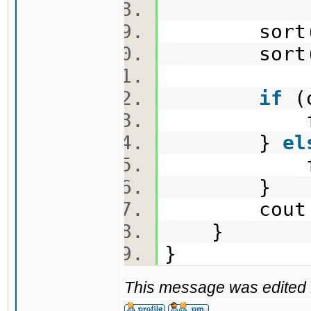
sort(o.be
sort(e.be
if
(
f(o,
}
el
f(e,
}
cout <<
}
}
This message was edited 1