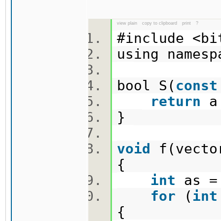
view plain
copy to clipboard
print
?
#include <b
using names
bool S(
const
return
a
}
void
f(vecto
{
int
as =
for
(
int
{