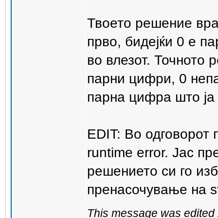
Твоето решение враќ
прво, бидејќи 0 е п
во влезот. Точното 
парни цифри, 0 непа
парна цифра што ја
EDIT: Во одговорот 
runtime error. Јас п
решението си го изб
пренасочување на st
This message was edited 