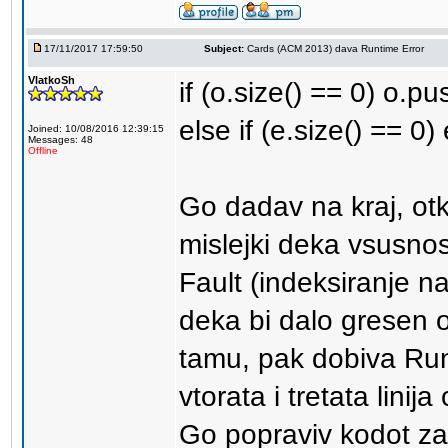
17/11/2017 17:59:50
Subject:
Cards (ACM 2013) dava Runtime Error
VlatkoSh
if (o.size() == 0) o.p
else if (e.size() == 0
Joined: 10/08/2016 12:39:15
Messages: 48
Offline
Go dadav na kraj, ot
mislejki deka vsusno
Fault (indeksiranje n
deka bi dalo gresen 
tamu, pak dobiva Runt
vtorata i tretata linija
Go popraviv kodot za