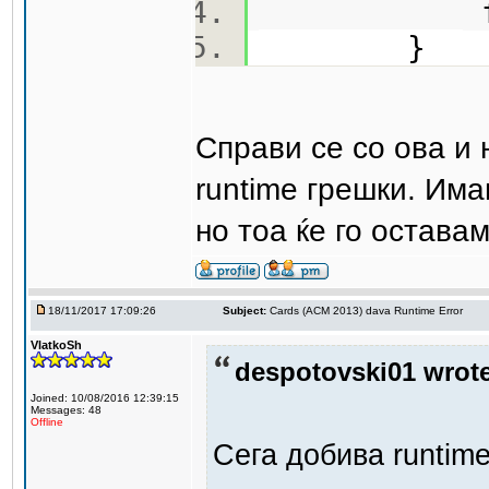
f(e,
}
Справи се со ова и
runtime грешки. Им
но тоа ќе го остава
18/11/2017 17:09:26
Subject:
Cards (ACM 2013) dava Runtime Error
VlatkoSh
despotovski01 wrote
Joined: 10/08/2016 12:39:15
Messages: 48
Offline
Сега добива runtime