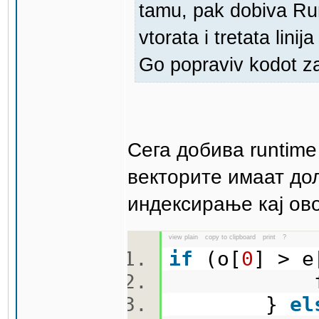
tamu, pak dobiva Run
vtorata i tretata linij
Go popraviv kodot z
Сега добива runtime
векторите имаат до
индексирање кај ово
view plain
copy to clipboard
print
?
if
(o[
0
] > e
f(o,
}
el