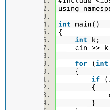
#include <i
using names
int
main()
{
int
k;
cin >> 
for
(
int
{
if
(
{
cout <
}