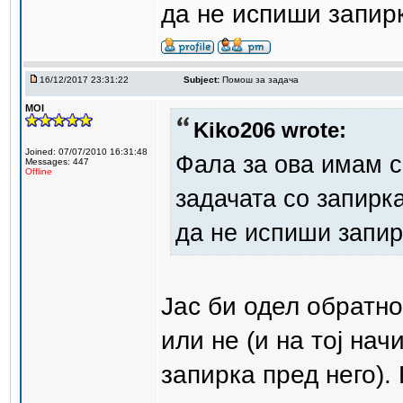
да не испиши запир
16/12/2017 23:31:22
Subject:
Помош за задача
MOI
Kiko206 wrote:
Joined: 07/07/2010 16:31:48
Фала за ова имам 
Messages: 447
Offline
задачата со запирка
да не испиши запир
Јас би одел обратно
или не (и на тој на
запирка пред него).