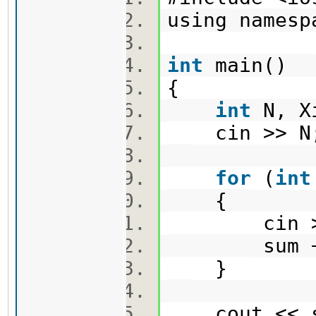
using names
int
main()
{
int
N, X
cin >> 
for
(
int
{
cin >>
sum +=
}
cout << s