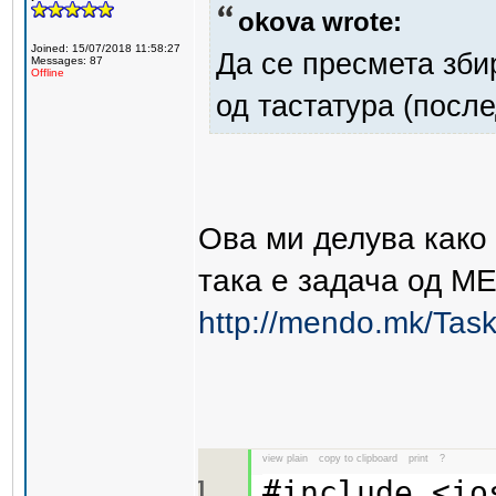
okova wrote:
Joined: 15/07/2018 11:58:27
Да се пресмета зби
Messages: 87
Offline
од тастатура (после
Ова ми делува како
така е задача од М
http://mendo.mk/Tas
view plain
copy to clipboard
print
?
#include <i