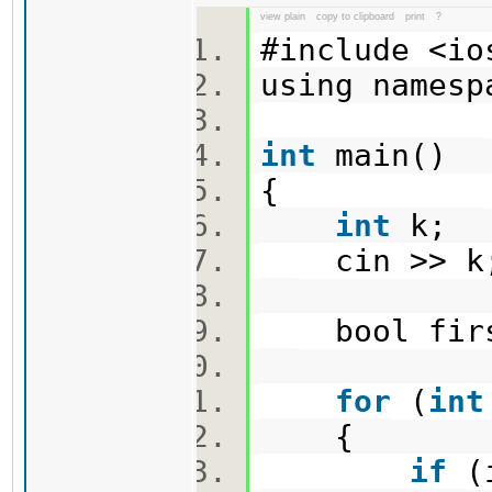
view plain
copy to clipboard
print
?
#include <i
using names
int
main()
{
int
k;
cin >> 
bool fir
for
(
int
{
if
(