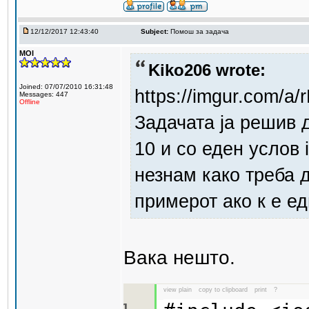
12/12/2017 12:43:40
Subject:
Помош за задача
MOI
Kiko206 wrote:
Joined: 07/07/2010 16:31:48
https://imgur.com/a/
Messages: 447
Offline
Задачата ја решив д
10 и со еден услов 
незнам како треба д
примерот ако к е ед
Вака нешто.
view plain
copy to clipboard
print
?