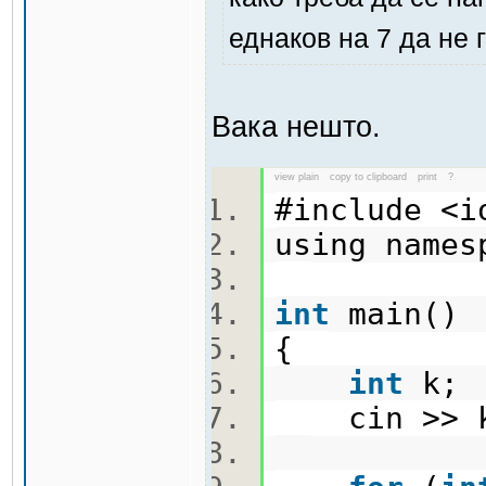
еднаков на 7 да не 
Вака нешто.
view plain
copy to clipboard
print
?
#include <
using name
int
main(
{
int
k
cin >>