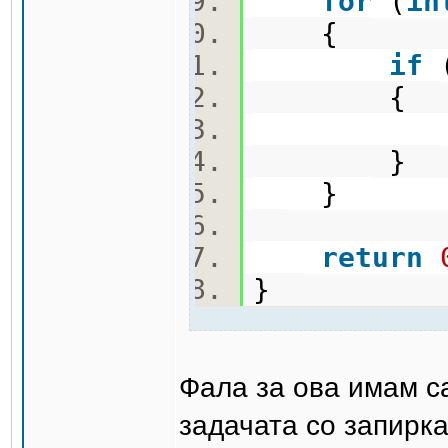
for
(
in
{
if
(
{
cout <
}
}
return
}
Фала за ова имам с
задачата со запирка