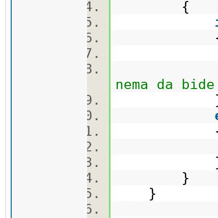
{
cout
fir
nema da bide
cou
}
}