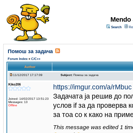
Mendo 
Search
Re
Помош за задача
Forum Index
»
C/C++
Author
11/12/2017 17:17:09
Subject:
Помош за задача
Kiko206
https://imgur.com/a/rMbuc
Задачата ја решив до пола
Joined: 14/02/2017 13:51:23
Messages: 13
услов if за да проверва 
Offline
за тоа со к како на приме
This message was edited 1 tim