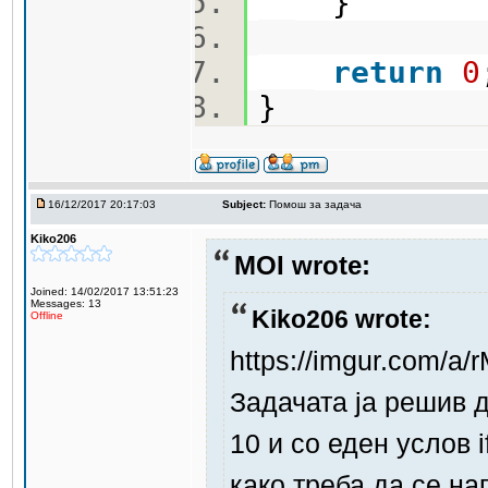
}
return
0
}
16/12/2017 20:17:03
Subject:
Помош за задача
Kiko206
MOI wrote:
Joined: 14/02/2017 13:51:23
Messages: 13
Kiko206 wrote:
Offline
https://imgur.com/a/
Задачата ја решив до
10 и со еден услов 
како треба да се нап