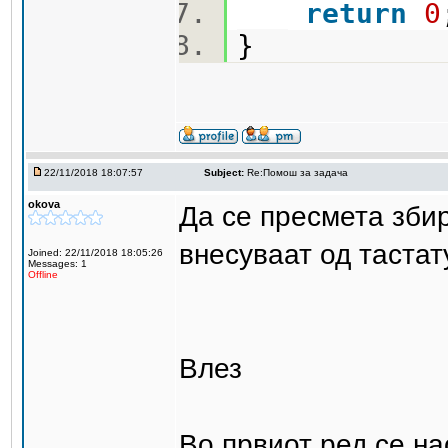
return
0
}
22/11/2018 18:07:57
Subject:
Re:Помош за задача
okova
Да се пресмета збир
внесуваат од тастат
Joined: 22/11/2018 18:05:26
Messages: 1
Offline
Влез
Во првиот ред се на