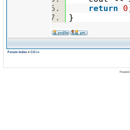
return
0
}
Forum Index
»
C/C++
Powered