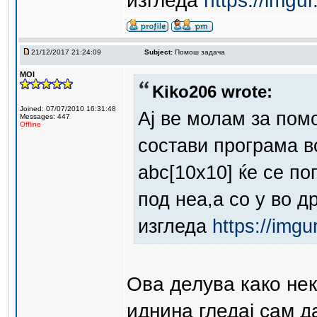
изгледа
https://imgu
21/12/2017 21:24:09
Subject:
Помош задача
MOI
Kiko206 wrote:
Joined: 07/07/2010 16:31:48
Ај ве молам за пом
Messages: 447
Offline
состави програма в
abc[10x10] ќе се по
под неа,а со y во д
изгледа
https://img
Ова делува како нек
иднина гледај сам 