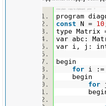
view plain
copy to clipboard
print
?
program dia
const
N =
10
type Matrix 
var abc: Ma
var i, j: i
begin
for
i :
begin
for
begi