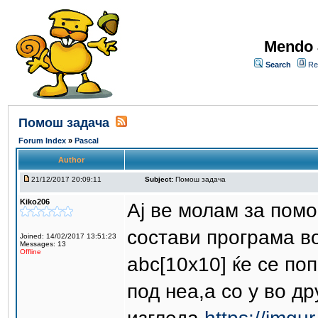
Mendo 
Search
Re
Помош задача
Forum Index
»
Pascal
Author
21/12/2017 20:09:11
Subject:
Помош задача
Kiko206
Ај ве молам за помо
состави програма во
Joined: 14/02/2017 13:51:23
Messages: 13
Offline
abc[10x10] ќе се по
под неа,а со y во д