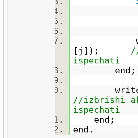
then a
write(
[j]);
/
ispechati
end
wri
//izbrishi a
ispechati
end;
end.