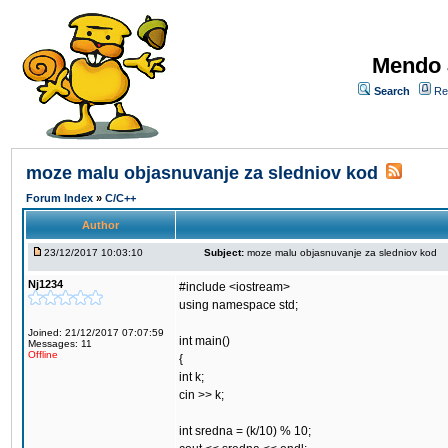
Mendo 
Search
Re
moze malu objasnuvanje za sledniov kod
Forum Index
»
C/C++
Author
23/12/2017 10:03:10
Subject:
moze malu objasnuvanje za sledniov kod
Nj1234
#include <iostream>
using namespace std;
Joined: 21/12/2017 07:07:59
int main()
Messages: 11
Offline
{
int k;
cin >> k;
int sredna = (k/10) % 10;