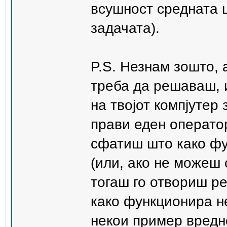
всушност средната ц
задачата).
P.S. Незнам зошто,
треба да решаваш, 
на твојот компјутер
прави еден оператор
сфатиш што како ф
(или, ако не можеш 
тогаш го отвориш р
како функционира н
некои пример вредно