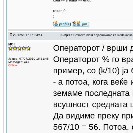
cout << sredna << endl;
return 0;
}
23/12/2017 15:23:54
Subject:
Re:moze malu objasnuvanje za sledniov ko
MOI
Операторот / врши 
Операторот % го вра
Joined: 07/07/2010 16:31:48
Messages: 447
Offline
пример, со (k/10) ј
- а потоа, кога веќе
земаме последната ц
всушност средната 
Да видиме преку при
567/10 = 56. Потоа,