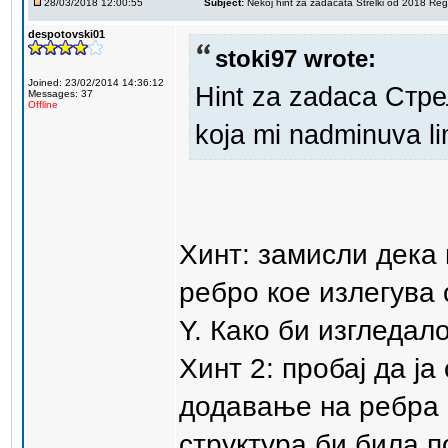
28/03/2018 12:00:55
Subject:
Nekoj hint za zadacata Strelki od 2018 Reg
despotovski01
stoki97 wrote:
Joined: 23/02/2014 14:36:12
Hint za zadaca Стр
Messages: 37
Offline
koja mi nadminuva lim
Хинт: замисли дека
ребро кое излегува 
Y. Како би изгледал
Хинт 2: пробај да ј
додавање на ребра 
структура би била п