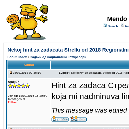
Mendo 
Search
Re
Nekoj hint za zadacata Strelki od 2018 Regionalni
Forum Index
»
Задачи од национални натпревари
Author
28/03/2018 02:36:19
Subject:
Nekoj hint za zadacata Strelki od 2018 Reg
stoki97
Hint za zadaca Стр
koja mi nadminuva limi
Joined: 18/02/2015 15:20:59
Messages: 9
Offline
This message was edited 