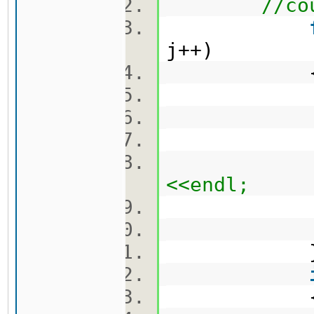
//co
j++)
<<endl;
cn