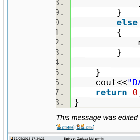
}
else
{
ns+
}
}
cout<<
"D
return
0
}
This message was edited 1
12/05/2018 17:34:21
Subject:
Zadaca Moj termin