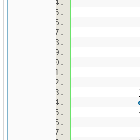
grou
i+=(re
co
cou