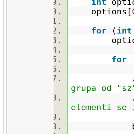
int
opti
options[
for
(
int
options
for
grupa od "sz
elementi se 
bool 