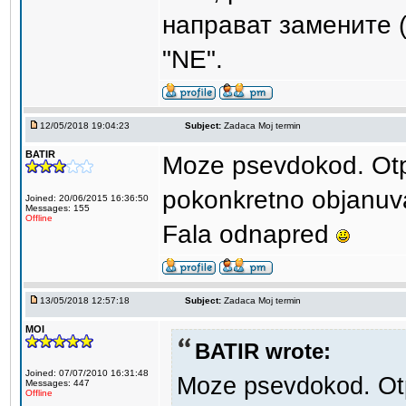
направат замените (
"NE".
12/05/2018 19:04:23
Subject:
Zadaca Moj termin
BATIR
Moze psevdokod. Otpt
pokonkretno objanuv
Joined: 20/06/2015 16:36:50
Messages: 155
Offline
Fala odnapred
13/05/2018 12:57:18
Subject:
Zadaca Moj termin
MOI
BATIR wrote:
Joined: 07/07/2010 16:31:48
Moze psevdokod. Otpt
Messages: 447
Offline