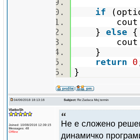
if
(opti
cout 
}
else
cout 
}
return
0
}
04/06/2018 18:13:16
Subject:
Re:Zadaca Moj termin
VlatkoSh
Не е сложено решен
Joined: 10/08/2016 12:39:15
Messages: 48
Offline
динамичко програм