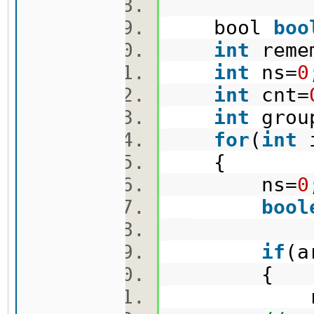
bool
boo
int
reme
int
ns=
0
int
cnt=
int
grou
for
(
int
{
ns=
0
bool
if
(a
{
rememb