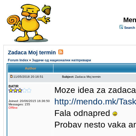
Men
Search
Zadaca Moj termin
Forum Index
»
Задачи од национални натпревари
Author
11/05/2018 20:16:51
Subject:
Zadaca Moj termin
BATIR
Moze idea za zadaca
http://mendo.mk/Tas
Joined: 20/06/2015 16:36:50
Messages: 155
Offline
Fala odnapred
Probav nesto vaka a