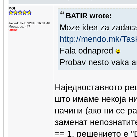
MOI
BATIR wrote:
Joined: 07/07/2010 16:31:48
Moze idea za zadaca
Messages: 447
Offline
http://mendo.mk/Tas
Fala odnapred
Probav nesto vaka 
Наједноставното ре
што имаме некоја низ
начини (ако ни се р
заменат непознатите
== 1, решението е "