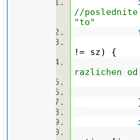
//poslednite
"to"
!= sz) {
go
razlichen od
options