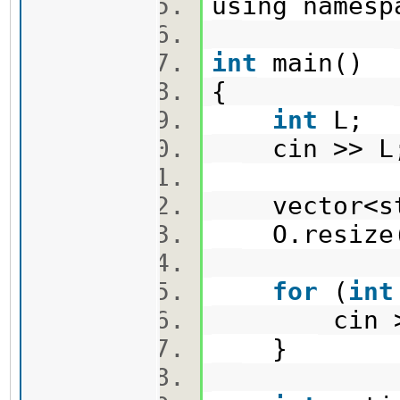
using names
int
main()
{
int
L;
cin >> 
vector<st
O.resize(
for
(
int
cin >>
}