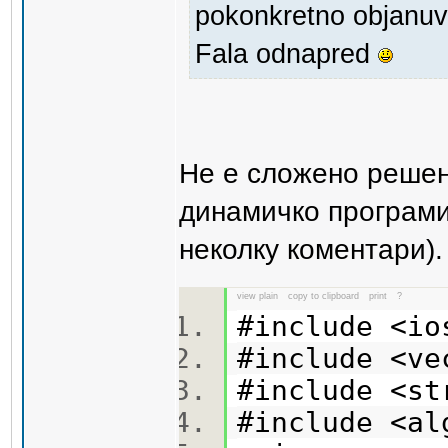
pokonkretno objanuv
Fala odnapred
Не е сложено решен
динамичко програми
неколку коментари).
view plain
copy to clipboard
print
?
#include <i
#include <v
#include <s
#include <a