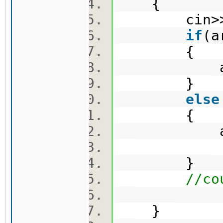
{
cin>>ar
if
(a
{
arr[
}
else
{
arr[i]
}
//co
}