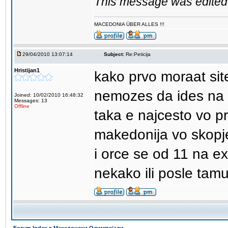
This message was edited 
MACEDONIA ÜBER ALLES !!!
29/04/2010 13:07:14
Subject:
Re:Peticija
Hristijan1
kako prvo moraat sit
nemozes da ides na n
Joined: 10/02/2010 16:48:32
Messages: 13
Offline
taka e najcesto vo p
makedonija vo skopje
i orce se od 11 na e
nekako ili posle tamu