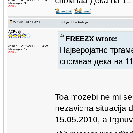
спомнаа дека на 11т
Messages: 33
Offline
29/04/2010 11:42:13
Subject:
Re:Peticija
ACRush
FREEZX wrote:
Joined: 12/02/2010 17:34:25
Најверојатно тргам
Messages: 19
Offline
спомнаа дека на 11
Toa mozebi ne mi se
nezavidna situacija 
15.05.2010, a trgnuv