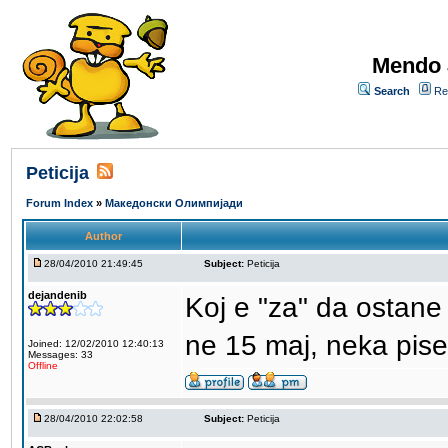
Mendo 
Search
Re
Peticija
Forum Index
»
Македонски Олимпијади
Author
28/04/2010 21:49:45
Subject:
Peticija
dejandenib
Koj e "za" da ostane
ne 15 maj, neka pise
Joined: 12/02/2010 12:40:13
Messages: 33
Offline
28/04/2010 22:02:58
Subject:
Peticija