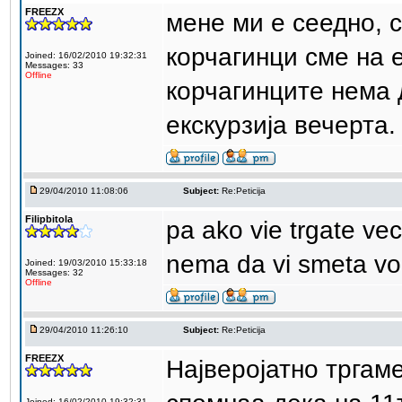
FREEZX
мене ми е сеедно, 
корчагинци сме на 
Joined: 16/02/2010 19:32:31
Messages: 33
Offline
корчагинците нема 
екскурзија вечерта.
29/04/2010 11:08:06
Subject:
Re:Peticija
Filipbitola
pa ako vie trgate vec
nema da vi smeta vo
Joined: 19/03/2010 15:33:18
Messages: 32
Offline
29/04/2010 11:26:10
Subject:
Re:Peticija
FREEZX
Најверојатно тргам
Joined: 16/02/2010 19:32:31