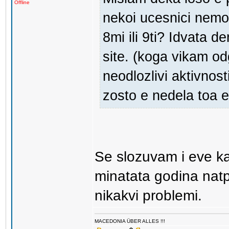
Offline
nekoi ucesnici nemo
8mi ili 9ti? Idvata 
site. (koga vikam o
neodlozlivi aktivnos
zosto e nedela toa e
Se slozuvam i eve k
minatata godina nat
nikakvi problemi.
MACEDONIA ÜBER ALLES !!!