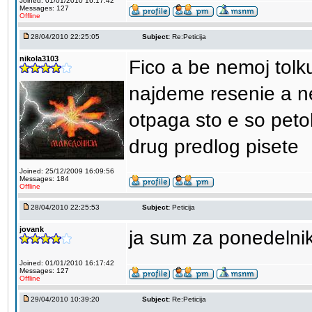
Joined: 01/01/2010 16:17:42
Messages: 127
Offline
28/04/2010 22:25:05
Subject:
Re:Peticija
nikola3103
Fico a be nemoj tol
najdeme resenie a n
otpaga sto e so petok
drug predlog pisete
Joined: 25/12/2009 16:09:56
Messages: 184
Offline
28/04/2010 22:25:53
Subject:
Peticija
jovank
ja sum za ponedelni
Joined: 01/01/2010 16:17:42
Messages: 127
Offline
29/04/2010 10:39:20
Subject:
Re:Peticija