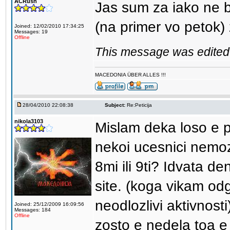
ACRush
Jas sum za iako ne 
(na primer vo petok) 
Joined: 12/02/2010 17:34:25
Messages: 19
Offline
This message was edited 
MACEDONIA ÜBER ALLES !!!
28/04/2010 22:08:38
Subject:
Re:Peticija
nikola3103
Mislam deka loso e 
nekoi ucesnici nemo
8mi ili 9ti? Idvata d
site. (koga vikam o
neodlozlivi aktivnos
Joined: 25/12/2009 16:09:56
Messages: 184
Offline
zosto e nedela toa e