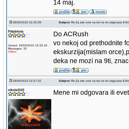
14 maj.
28/04/2010 22:26:39
Subject:
Re:Za site onie na koi ne im odgovara ili 8mi 
Filipbitola
Do ACRush
vo nekoj od prethodnite 
Joined: 19/03/2010 15:33:18
Messages: 32
ekskurzija(mislam orce),pa 
Offline
deka ne mozi na 9ti, zna
28/04/2010 22:27:32
Subject:
Re:Za site onie na koi ne im odgovara ili 8mi 
nikola3103
Mene mi odgovara ili eve