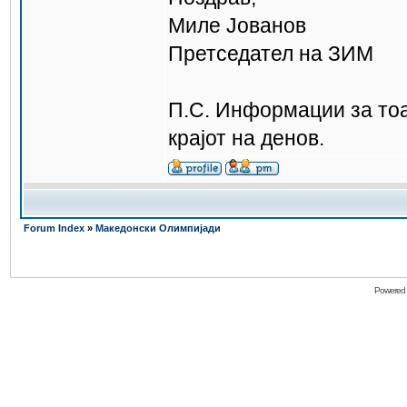
Миле Јованов
Претседател на ЗИМ
П.С. Информации за тоа
крајот на денов.
Forum Index
»
Македонски Олимпијади
Powered