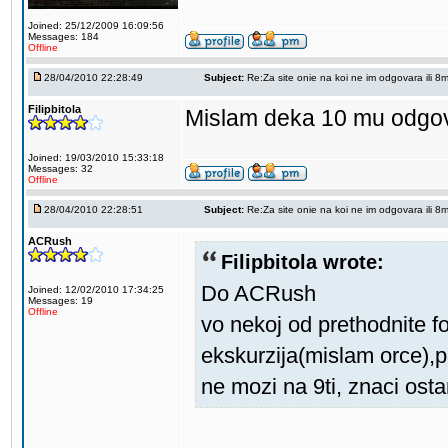
Joined: 25/12/2009 16:09:56
Messages: 184
Offline
28/04/2010 22:28:49
Subject:
Re:Za site onie na koi ne im odgovara ili 8mi 
Filipbitola
Mislam deka 10 mu odgov
Joined: 19/03/2010 15:33:18
Messages: 32
Offline
28/04/2010 22:28:51
Subject:
Re:Za site onie na koi ne im odgovara ili 8mi 
ACRush
Filipbitola wrote:
Do ACRush
Joined: 12/02/2010 17:34:25
Messages: 19
Offline
vo nekoj od prethodnite f
ekskurzija(mislam orce),pa
ne mozi na 9ti, znaci os