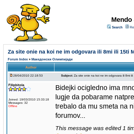
Mendo 
Search
Re
Za site onie na koi ne im odgovara ili 8mi ili 15ti 
Forum Index
»
Македонски Олимпијади
Author
28/04/2010 22:18:53
Subject:
Za site onie na koi ne im odgovara ili 8mi ili
Filipbitola
Bidejki ocigledno ima mn
lugje da pobarame natprev
Joined: 19/03/2010 15:33:18
Messages: 32
trebalo da mu smeta na ni
Offline
forumov...
This message was edited 1 tim