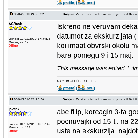
28/04/2010 22:23:22
Subject:
Za site onie na koi ne im odgovara ili 8mi ili
ACRush
Iskreno ne veruvam deka or
datumot za ekskurzijata (
Joined: 12/02/2010 17:34:25
Messages: 19
koi imaat obvrski okolu m
Offline
bara pomegu 9 i 15 maj.
This message was edited 1 tim
MACEDONIA ÜBER ALLES !!!
28/04/2010 22:23:30
Subject:
Za site onie na koi ne im odgovara ili 8mi ili
jovank
abe filip, korcagin 3-ta 
pocnuvajki od 15-ti. na 22-
Joined: 01/01/2010 16:17:42
Messages: 127
uste na ekskurzija. najdo
Offline