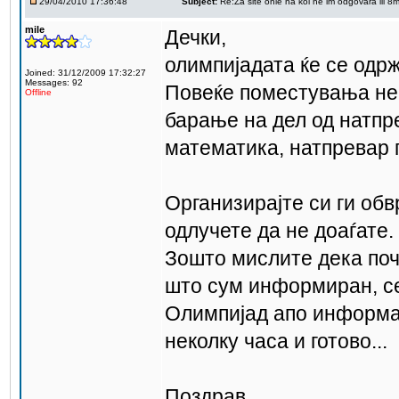
29/04/2010 17:36:48
Subject:
Re:Za site onie na koi ne im odgovara ili 8mi 
mile
Дечки,
олимпијадата ќе се одрж
Joined: 31/12/2009 17:32:27
Messages: 92
Повеќе поместувања не
Offline
барање на дел од натпр
математика, натпревар п
Организирајте си ги об
одлучете да не доаѓате.
Зошто мислите дека поч
што сум информиран, се
Олимпијад апо информат
неколку часа и готово...
Поздрав,