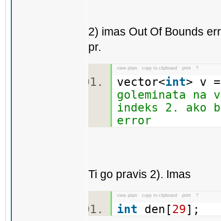
2) imas Out Of Bounds err
pr.
view plain
copy to clipboard
print
?
vector<
int
> v =
goleminata na v
indeks 2. ako b
error
Ti go pravis 2). Imas
view plain
copy to clipboard
print
?
int
den[
29
];