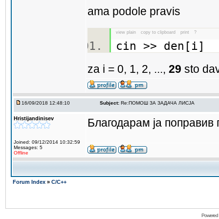
ama podole pravis
view plain
copy to clipboard
print
?
cin >> den[i]
za i = 0, 1, 2, ...,
29
sto dav
16/09/2018 12:48:10
Subject:
Re:ПОМОШ ЗА ЗАДАЧА ЛИСЈА
Hristijandinisev
Благодарам ја поправив
Joined: 09/12/2014 10:32:59
Messages: 5
Offline
Forum Index
»
C/C++
Powered