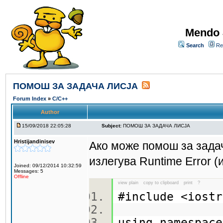
Mendo 
Search
Re
ПОМОШ ЗА ЗАДАЧА ЛИСЈА
Forum Index
»
C/C++
Author
15/09/2018 22:05:28
Subject:
ПОМОШ ЗА ЗАДАЧА ЛИСЈА
Hristijandinisev
Ако може помош за задач
излегува Runtime Error (
Joined: 09/12/2014 10:32:59
Messages: 5
Offline
view plain
copy to clipboard
print
?
#include <ios
using namespa