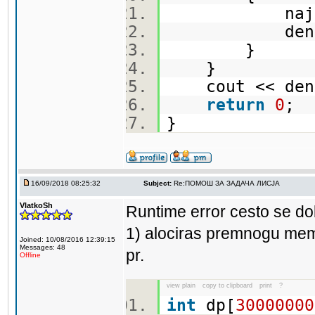
najgolem
denn =
}
}
cout << den
return
0
;
}
16/09/2018 08:25:32
Subject:
Re:ПОМОШ ЗА ЗАДАЧА ЛИСЈА
VlatkoSh
Runtime error cesto se do
1) alociras premnogu me
Joined: 10/08/2016 12:39:15
Messages: 48
pr.
Offline
view plain
copy to clipboard
print
?
int
dp[
30000000