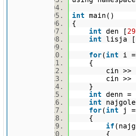
int
main()
{
int
den [
29
int
lisja [
for
(
int
i 
{
cin >> de
cin >> li
}
int
denn =
int
najgole
for
(
int
j 
{
if
(naj
{