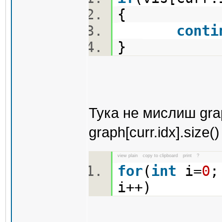
{
conti
}
Тука не мислиш graph
graph[curr.idx].size()
view plain
copy to clipboard
print
?
for
(
int
i=
0
;
i++)