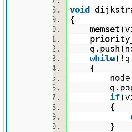
void
dijkst
{
memset(vi
priority_
q.push(nod
while
(!
{
node cu
q.pop
if
(v
{
}