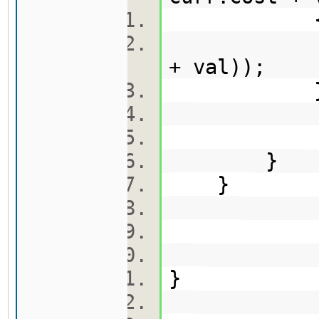
q.push(
+ val));
}
}
}