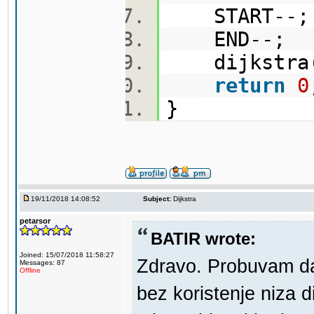
START--
END--;
dijkstra
return
0
}
19/11/2018 14:08:52
Subject:
Dijkstra
petarsor
BATIR wrote:
Joined: 15/07/2018 11:58:27
Zdravo. Probuvam da
Messages: 87
Offline
bez koristenje niza d