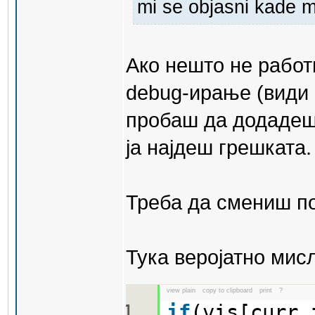
mi se objasni kade m
Ако нешто не работ
debug-ирање (види 
пробаш да додадеш 
ја најдеш грешката.
Треба да смениш по
Тука веројатно мисл
view plain
copy to clipboard
print
?
if
(vis[curr.