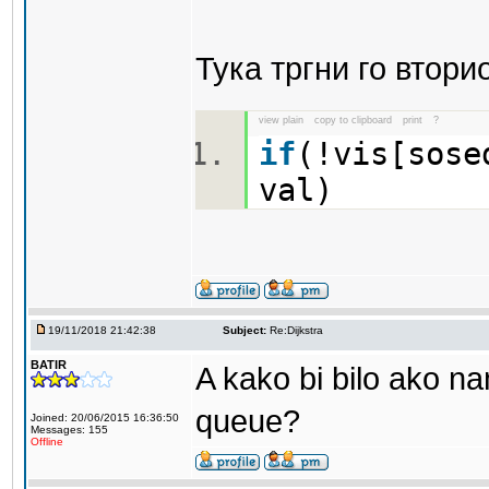
Тука тргни го втори
view plain
copy to clipboard
print
?
if
(!vis[sose
val)
19/11/2018 21:42:38
Subject:
Re:Dijkstra
BATIR
A kako bi bilo ako n
queue?
Joined: 20/06/2015 16:36:50
Messages: 155
Offline