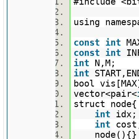
#include <b
using names
const
int
MAX
const
int
IN
int
N,M;
int
START,E
bool vis[M
vector<pair<
struct nod
int
idx
int
cos
node(){