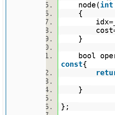
node(
int
{
idx=_
cost=_
}
bool opera
const
{
retu
}
};