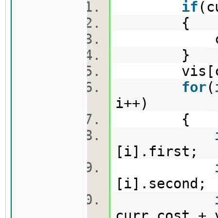
if
(c
{
cout<<c
}
vis[cur
for
(
i++)
{
[i].first;
[i].second
curr.cost +