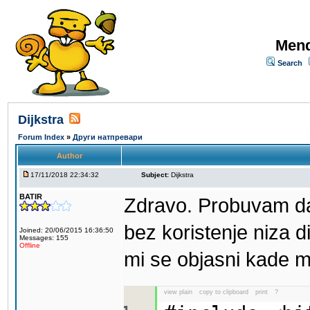
Mend
Search
Dijkstra
Forum Index
»
Други натпревари
Author
17/11/2018 22:34:32
Subject:
Dijkstra
BATIR
Zdravo. Probuvam da
bez koristenje niza d
Joined: 20/06/2015 16:36:50
Messages: 155
Offline
mi se objasni kade m
view plain
copy to clipboard
print
?