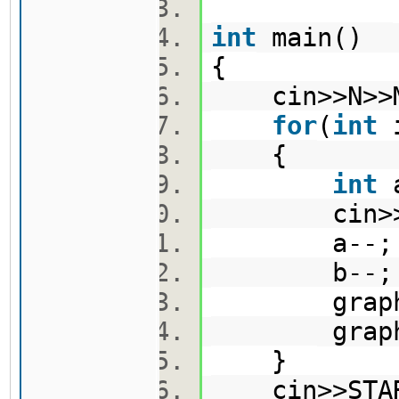
int
main()
{
cin>>N>
for
(
int
{
int
cin>>a>
a--
b--
graph[a].
graph[b].
}
cin>>STAR