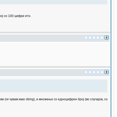
ој со 100 цифри итн.
(ги чувам како string), и множење со едноцифрен број (во случајов, со