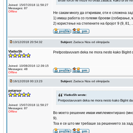
Brute force ne moze vo ovaa zadaca. Kako bi se re
Joined: 15/07/2018 11:58:27
Messages: 87
Offline
Не сакам многу да откривам, оти е сложена за
1) имаш работа со големи броеви (собирање, м
2) користење на степените на бројот 9 (9, 81, .
13/12/2018 20:54:32
Subject:
Zadaca Niza od olimpijada
VlatkoSh
Pretpostavuvam deka ne mora nesto kako BigInt d
Joined: 10/08/2016 12:39:15
Messages: 48
Offline
16/12/2018 00:13:23
Subject:
Zadaca Niza od olimpijada
petarsor
VlatkoSh wrote:
Pretpostavuvam deka ne mora nesto kako BigInt da 
Joined: 15/07/2018 11:58:27
Messages: 87
Offline
Во моето решение имам имплементирано (многу 
9).
Тоа е се што ми требаше за решението за зад