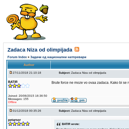
Zadaca Niza od olimpijada
Forum Index
»
Задачи од национални натпревари
Author
27/11/2018 21:10:18
Subject:
Zadaca Niza od olimpijada
BATIR
Brute force ne moze vo ovaa zadaca. Kako bi se 
Joined: 20/06/2015 16:36:50
Messages: 155
Offline
01/12/2018 00:35:26
Subject:
Zadaca Niza od olimpijada
petarsor
BATIR wrote: