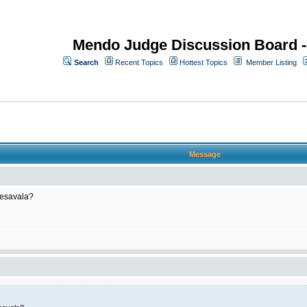
Mendo Judge Discussion Board 
Search
Recent Topics
Hottest Topics
Member Listing
Message
resavala?