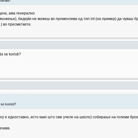
savala?
дача, ама генерално
ножење), бидејќи не можеш во променлива од тип int (на пример) да чуваш бр
..) во пресметките.
a se koristi?
se koristi?
е едноставно, исто како што сме учеле на школо) собирање на големи броеви 
ачава.