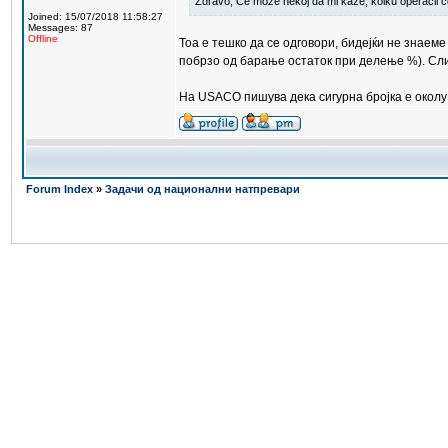
Zdravo, Ce moze nekoj da mi kaze, kolku operacii 
Joined: 15/07/2018 11:58:27
Messages: 87
Offline
Тоа е тешко да се одговори, бидејќи не знаем
побрзо од барање остаток при делење %). Сли
На USACO пишува дека сигурна бројка е околу 
Forum Index
»
Задачи од национални натпревари