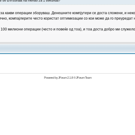
ce se izvrsuvaat na mendo za 1 sekunda?
е за какви операции зборуваш. Денешните компјутери се доста сложени, и нек
чно, компајлерите често користат оптимизации со кои може да го преуредат 
100 милиони операции (често и повеќе од тоа), и тоа доста добро ми служело 
Powered by
JForum 2.1.8
©
JForum Team