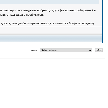
ои операции се изведуваат побрзо од други (на пример, собирање + е
нашиот код за да е поефикасен.
досега, така да би ти препорачал да ја имаш таа бројка во предвид.
Go to: