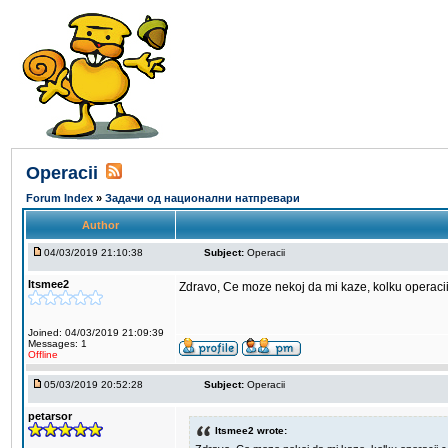
Operacii
Forum Index
»
Задачи од национални натпревари
Author
04/03/2019 21:10:38
Subject:
Operacii
Itsmee2
Zdravo, Ce moze nekoj da mi kaze, kolku operaci
Joined: 04/03/2019 21:09:39
Messages: 1
Offline
05/03/2019 20:52:28
Subject:
Operacii
petarsor
Itsmee2 wrote: