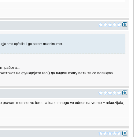
lugje sme opfatile. I go baram maksimumot.
, работа...
четокот на функцијата rec() да видиш колку пати ти се повикува.
 pravam memset vo forot , a toa e mnogu vo odnos na vreme + rekurzijata,