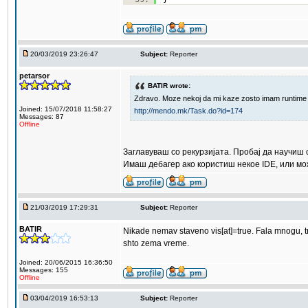
20/03/2019 23:26:47
Subject:
Reporter
petarsor
BATIR wrote:
Zdravo. Moze nekoj da mi kaze zosto imam runtime e
Joined: 15/07/2018 11:58:27
http://mendo.mk/Task.do?id=174
Messages: 87
Offline
Заглавуваш со рекурзијата. Пробај да научиш с
Имаш дебагер ако користиш некоe IDE, или може
21/03/2019 17:29:31
Subject:
Reporter
BATIR
Nikade nemav staveno vis[at]=true. Fala mnogu, 
shto zema vreme.
Joined: 20/06/2015 16:36:50
Messages: 155
Offline
03/04/2019 16:53:13
Subject:
Reporter