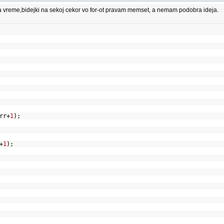
 vreme,bidejki na sekoj cekor vo for-ot pravam memset, a nemam podobra ideja.
rr+
1
);
+
1
);