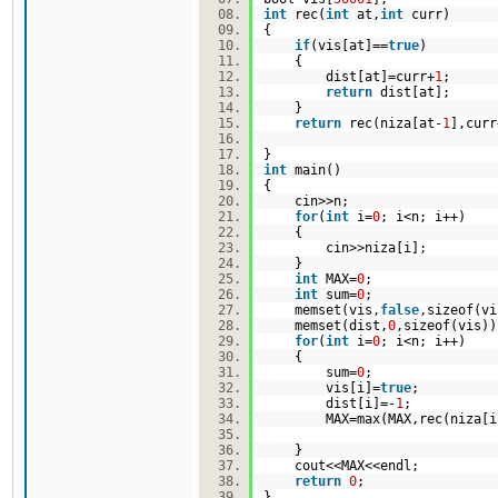
int
rec(
int
at,
int
curr)
{
if
(vis[at]==
true
)
{
dist[at]=curr+
1
;
return
dist[at];
}
return
rec(niza[at-
1
],curr
}
int
main()
{
cin>>n;
for
(
int
i=
0
; i<n; i++)
{
cin>>niza[i];
}
int
MAX=
0
;
int
sum=
0
;
memset(vis,
false
,sizeof(
memset(dist,
0
,sizeof(vis
for
(
int
i=
0
; i<n; i++)
{
sum=
0
;
vis[i]=
true
;
dist[i]=-
1
;
MAX=max(MAX,rec(niza[i
}
cout<<MAX<<endl;
return
0
;
}