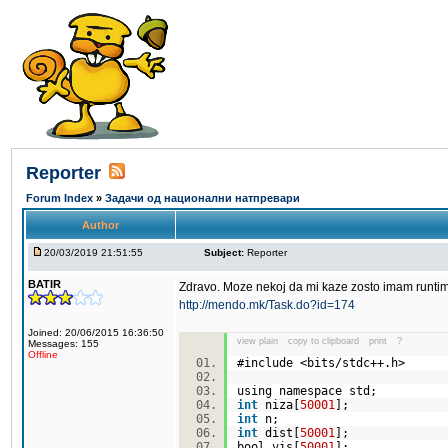
Reporter
Forum Index
»
Задачи од национални натпревари
Author
20/03/2019 21:51:55
Subject:
Reporter
BATIR
Zdravo. Moze nekoj da mi kaze zosto imam runtime
http://mendo.mk/Task.do?id=174
Joined: 20/06/2015 16:36:50
view plain
copy to clipboard
print
?
Messages: 155
Offline
#include <bits/stdc++.h>
using namespace std;
int
niza[
50001
];
int
n;
int
dist[
50001
];
bool vis[
50001
];