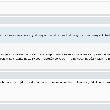
rror. Probuvam so rekurzija da stignam do nekoe pole kade vekje sum bila i vrakjam kolku 
ам да откриваш грешки во твоите програми - ќе ти користи на натпревар, испит
ш и да ставиш неколку cout наредби во кодот - на пример, пробај стави на по
treba uste da najdam podobar nacin na memset, malku go izmenav, bidejki na sekoe