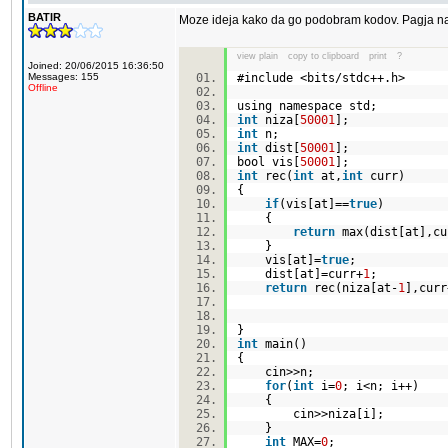
BATIR
Moze ideja kako da go podobram kodov. Pagja na
view plain
copy to clipboard
print
?
Joined: 20/06/2015 16:36:50
Messages: 155
#include <bits/stdc++.h>
Offline
using namespace std;
int
niza[
50001
];
int
n;
int
dist[
50001
];
bool vis[
50001
];
int
rec(
int
at,
int
curr)
{
if
(vis[at]==
true
)
{
return
max(dist[at],cu
}
vis[at]=
true
;
dist[at]=curr+
1
;
return
rec(niza[at-
1
],curr
}
int
main()
{
cin>>n;
for
(
int
i=
0
; i<n; i++)
{
cin>>niza[i];
}
int
MAX=
0
;