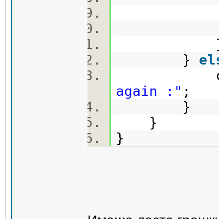
o
}
el
cout
again :"
;
}
}
}