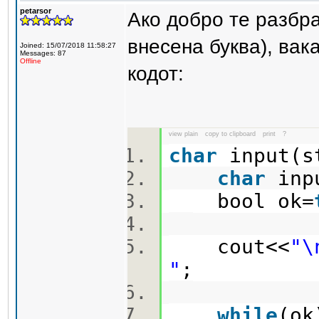
petarsor
Ако добро те разбра
внесена буква), вак
Joined: 15/07/2018 11:58:27
Messages: 87
Offline
кодот:
view plain
copy to clipboard
print
?
char
input(s
char
in
bool ok=
cout<<
"\
"
;
while
(o