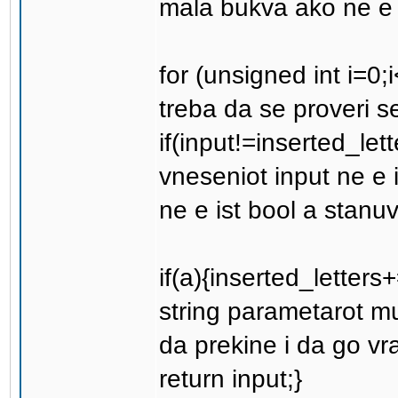
mala bukva ako ne e 
for (unsigned int i=0;i
treba da se proveri 
if(input!=inserted_let
vneseniot input ne e 
ne e ist bool a stanu
if(a){inserted_letters
string parametarot mu
da prekine i da go vra
return input;}