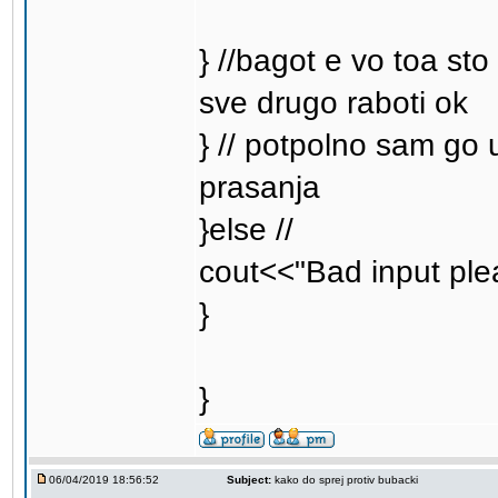
} //bagot e vo toa sto
sve drugo raboti ok
} // potpolno sam go
prasanja
}else //
cout<<"Bad input plea
}
}
06/04/2019 18:56:52
Subject:
kako do sprej protiv bubacki