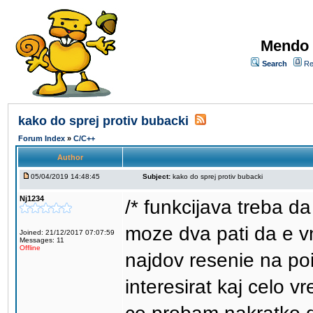
Mendo 
Search
Re
kako do sprej protiv bubacki
Forum Index
»
C/C++
Author
05/04/2019 14:48:45
Subject:
kako do sprej protiv bubacki
Nj1234
/* funkcijava treba d
moze dva pati da e 
Joined: 21/12/2017 07:07:59
Messages: 11
Offline
najdov resenie na po
interesirat kaj celo 