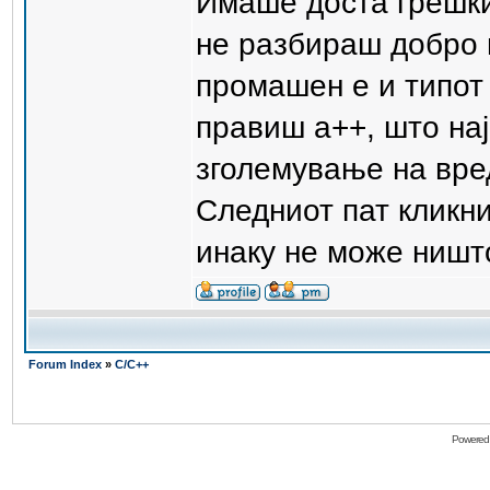
Имаше доста грешки 
не разбираш добро 
промашен е и типот 
правиш а++, што нај
зголемување на вред
Следниот пат кликни
инаку не може ништо
Forum Index
»
C/C++
Powered