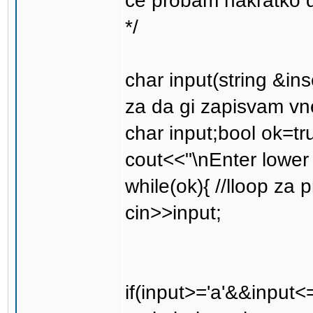
ce probam nakratko d
*/
char input(string &in
za da gi zapisvam vn
char input;bool ok=tru
cout<<"\nEnter lower c
while(ok){ //lloop za 
cin>>input;
if(input>='a'&&input<=