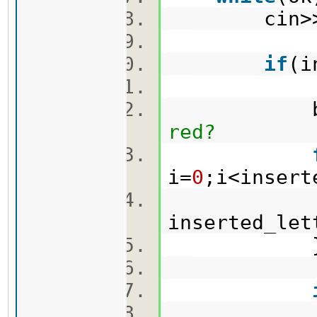
cin>>i
if
(i
bool
red?
i=
0
;i<inser
inserted_le
inserte