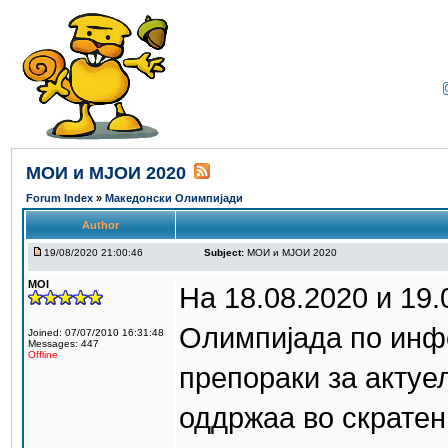
МОИ и МЈОИ 2020
Forum Index
»
Македонски Олимпијади
Author
19/08/2020 21:00:46
Subject:
МОИ и МЈОИ 2020
MOI
На 18.08.2020 и 19
Олимпијада по инф
Joined: 07/07/2010 16:31:48
Messages: 447
Offline
препораки за актуе
оддржаа во скратен