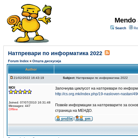
Mendo 
Search
Re
Натпревари по информатика 2022
Forum Index
»
Општа дискусија
Author
21/02/2022 16:43:19
Subject:
Натпревари по информатика 2022
MOI
Започнува циклусот на натпревари по информа
http://cs.org.mk/index.php/19-nasloven-nastan/490
Joined: 07/07/2010 16:31:48
Повеќе информации за натпреварите за основн
Messages: 447
Offline
страница на МЕНДО.