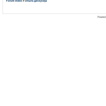
Forum Index
»
Општа дискусија
Powered