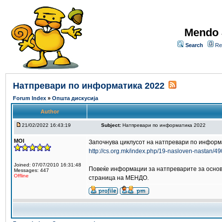
Mendo 
Search
Re
Натпревари по информатика 2022
Forum Index
»
Општа дискусија
Author
21/02/2022 16:43:19
Subject:
Натпревари по информатика 2022
MOI
Започнува циклусот на натпревари по информа
http://cs.org.mk/index.php/19-nasloven-nastan/490
Joined: 07/07/2010 16:31:48
Повеќе информации за натпреварите за основн
Messages: 447
Offline
страница на МЕНДО.