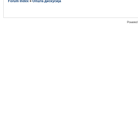
Forum Index
»
Општа дискусија
Powered