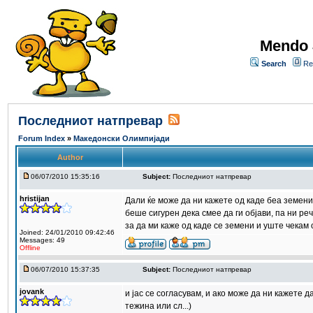
Mendo 
Search
Re
Последниот натпревар
Forum Index
»
Македонски Олимпијади
Author
06/07/2010 15:35:16
Subject:
Последниот натпревар
hristijan
Дали ќе може да ни кажете од каде беа земен
беше сигурен дека смее да ги објави, па ни ре
за да ми каже од каде се земени и уште чекам 
Joined: 24/01/2010 09:42:46
Messages: 49
Offline
06/07/2010 15:37:35
Subject:
Последниот натпревар
jovank
и јас се согласувам, и ако може да ни кажете 
тежина или сл...)