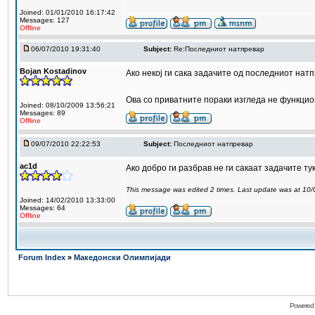
Joined: 01/01/2010 16:17:42
Messages: 127
Offline
06/07/2010 19:31:40
Subject:
Re:Последниот натпревар
Bojan Kostadinov
Ако некој ги сака задачите од последниот нат
Ова со приватните пораки изгледа не функцио
Joined: 08/10/2009 13:56:21
Messages: 89
Offline
09/07/2010 22:22:53
Subject:
Последниот натпревар
ac1d
Ако добро ги разбрав не ги сакаат задачите т
This message was edited 2 times. Last update was at 10
Joined: 14/02/2010 13:33:00
Messages: 64
Offline
Forum Index
»
Македонски Олимпијади
Powered