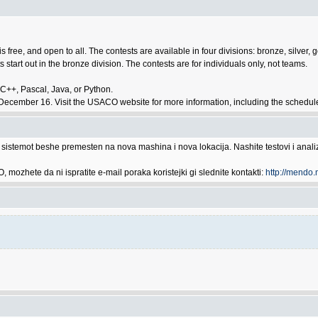
free, and open to all. The contests are available in four divisions: bronze, silver, 
ts start out in the bronze division. The contests are for individuals only, not teams.
 C++, Pascal, Java, or Python.
ember 16. Visit the USACO website for more information, including the schedule 
istemot beshe premesten na nova mashina i nova lokacija. Nashite testovi i analizi
mozhete da ni ispratite e-mail poraka koristejki gi slednite kontakti:
http://mendo