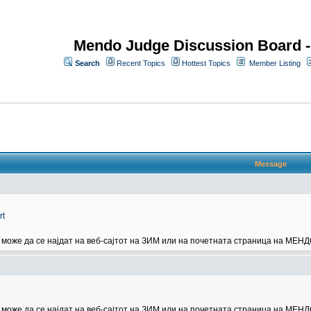
Mendo Judge Discussion Board 
Search
Recent Topics
Hottest Topics
Member Listing
Message
rt
може да се најдат на веб-сајтот на ЗИМ или на почетната страница на МЕНД
може да се најдат на веб-сајтот на ЗИМ или на почетната страница на МЕНД