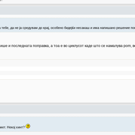
 тебе, да не ја средувам до крај, особено бидејќи несакаш и има напишано решение по
ише и последната поправка, а тоа е во циклусот каде што се намалува pom, 
мет. Некој хинт?