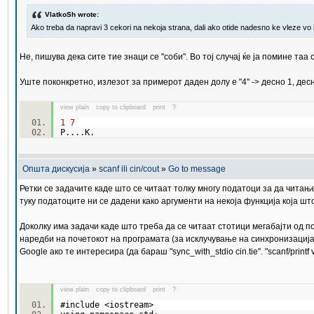
VlatkoSh wrote:
Ako treba da napravi 3 cekori na nekoja strana, dali ako otide nadesno ke vleze vo 
Не, пишува дека сите тие знаци се "соби". Во тој случај ќе ја помине таа
Уште поконкретно, излезот за примерот даден долу е "4" -> десно 1, десно
view plain
copy to clipboard
print
?
1
7
P....K.
Општа дискусија
»
scanf ili cin/cout
»
Go to message
Ретки се задачите каде што се читаат толку многу податоци за да чита
туку податоците ни се дадени како аргументи на некоја функција која ш
Доколку има задачи каде што треба да се читаат стотици мегабајти од по
наредби на почетокот на програмата (за исклучување на синхронизација би
Google ако те интересира (да бараш "sync_with_stdio cin.tie". "scanf/printf v
view plain
copy to clipboard
print
?
#include <iostream>