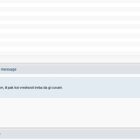
o message
, ili pak koi vrednosti treba da gi cuvam.
e