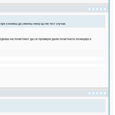
горе и можеш да симнеш некој од тие тест случаи.
веднаш на почетокот да се провери дали почетната позиција е