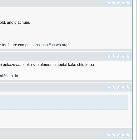
gold, and platinum.
for future competitions:
http://usaco.org/
 pokazuvaat deka site elementi rabotat kako shto treba.
.mk/Help.do