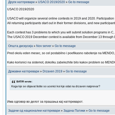
Други натпревари
»
USACO 2019/2020
»
Go to message
USACO 2019/2020
USACO will organize several online contests in 2019 and 2020. Participation is 
All returning participants start out in their former divisions, and new participan
Each contest has 3 problems to which you will submit solution programs in C,
The USACO 2019 December contest is available from December 13 through Dec
Општа дискусија
»
Nov server
»
Go to message
Pred okolu eden mesec, so cel postabilno i poefikasno rabotenje na MENDO, s
Kako korisnici na sistemot, dokolku zabelezhite bilo kakov problem so MENDO, 
Државни натпревари
»
Drzaven 2019
»
Go to message
BATIR wrote:
Koga kje se objavat listite so ucenici koi kje odat na drzaven natprevar?
Има одговор во делот за прашања кај натпреварот.
Задачи од национални натпревари
»
Задача Патики
»
Go to message