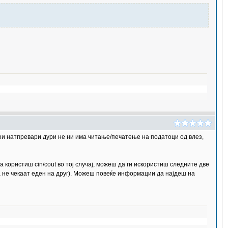
ои натпревари дури не ни има читање/печатење на податоци од влез,
 користиш cin/cout во тој случај, можеш да ги искористиш следните две
 да не чекаат еден на друг). Можеш повеќе информации да најдеш на