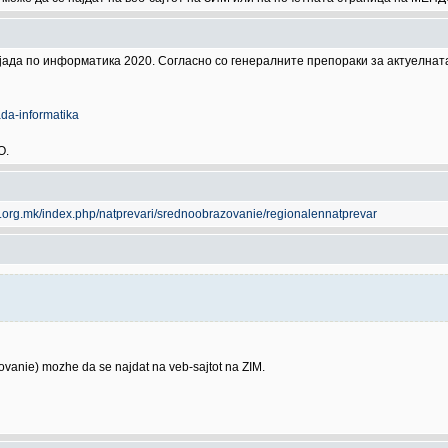
ијада по информатика 2020. Согласно со генералните препораки за актуелнат
da-informatika
О.
cs.org.mk/index.php/natprevari/srednoobrazovanie/regionalennatprevar
azovanie) mozhe da se najdat na veb-sajtot na ZIM.