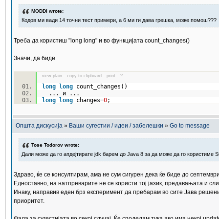
MODDI wrote:
Кодов ми вади 14 точни тест примери, а 6 ми ги дава грешка, може помош???
Треба да користиш "long long" и во функцијата count_changes()
Значи, да биде
view plain
copy to clipboard
print
?
long
long
count_changes()
... и ...
long
long
changes=
0
;
Општа дискусија
»
Ваши сугестии / идеи / забелешки
»
Go to message
Tose Todorov wrote:
Дали може да го апдејтирате jdk барем до Java 8 за да може да го користиме S
Здраво, ќе се консултирам, ама не сум сигурен дека ќе биде до септемвр
Едноставно, на натпреварите не се користи тој јазик, предавањата и слич
Инаку, направив еден брз експеримент да пребарам во сите Јава решениј
приоритет.
Фала за сугестијата во секој случај. Ќе споделам тука ако има некој updat