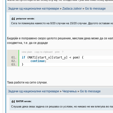
Задачи од национални натпревари
»
Zadaca zatvor
»
Go to message
petarsor wrote:
Сега ти поминува наместо на 0/20 случаи на 15/20 случаи. Другото оставам на
Бидејќи е поправено скоро целото решение, мислам дека може да се нап
соодветна, т.е. да се додаде
view plain
copy to clipboard
print
?
if
(MAT1[start_x][start_y] < pom) {
continue
;
}
Така работи на сите случаи.
Задачи од национални натпревари
»
Чкорчиња
»
Go to message
BATIR wrote:
Слушав дека оваа задача се решава со услови, но никако не ми влегува во па