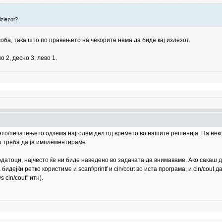
izlezot?
 соба, така што по правењето на чекорите нема да биде кај излезот.
 2, десно 3, лево 1.
њето/печатењето одзема најголем дел од времето во нашите решенија. На нек
то треба да ја имплементираме.
датоци, најчесто ќе ни биде наведено во задачата да внимаваме. Ако сакаш да
дејќи ретко користиме и scanf/printf и cin/cout во иста програма, и cin/cout
s cin/cout" итн).