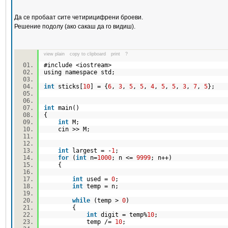
Да се пробаат сите четирицифрени броеви.
Решение подолу (ако сакаш да го видиш).
view plain
copy to clipboard
print
?
#include <iostream>
using namespace std;
int
sticks[
10
] = {
6
,
3
,
5
,
5
,
4
,
5
,
5
,
3
,
7
,
5
};
int
main()
{
int
M;
cin >> M;
int
largest = -
1
;
for
(
int
n=
1000
; n <=
9999
; n++)
{
int
used =
0
;
int
temp = n;
while
(temp >
0
)
{
int
digit = temp%
10
;
temp /=
10
;