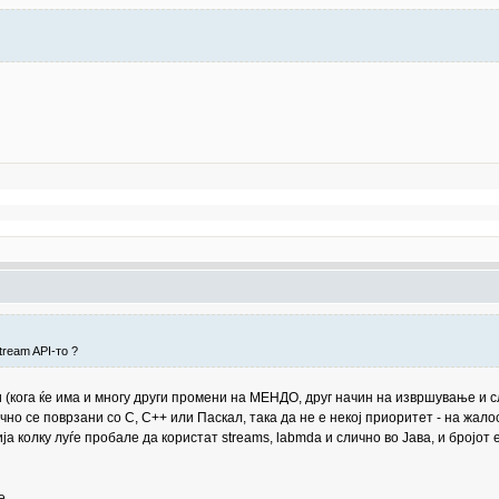
tream API-то ?
и (кога ќе има и многу други промени на МЕНДО, друг начин на извршување и с
но се поврзани со C, C++ или Паскал, така да не е некој приоритет - на жалос
а колку луѓе пробале да користат streams, labmda и слично во Јава, и бројот
e.