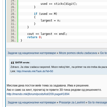
used += sticks[digit];
}
if
(used == M)
{
largest = n;
}
}
cout << largest << endl;
return
0
;
}
Задачи од национални натпревари
»
Moze pomos okolu zadacava
»
Go t
BATIR wrote:
Zdravo. Ja citav zadaca raspored. Moze nekoj hint , na primer na sto treba da pazam
Link:
http://mendo.mk/Task.do?id=50
Мислам дека постои веќе тема за задавача. Има и решение.
Ако е само за хинт, прочитај ги првите 30-тина редови од решението.
http://mendo.mk/jforum/posts/list/209.page#1894
Задачи од национални натпревари
»
Prasanje za Lavirint
»
Go to messag