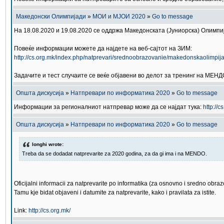
Македонски Олимпијади
»
МОИ и МЈОИ 2020
»
Go to message
На 18.08.2020 и 19.08.2020 се оддржа Македонската (Јуниорска) Олимп
Повеќе информации можете да најдете на веб-сајтот на ЗИМ:
http://cs.org.mk/index.php/natprevari/srednoobrazovanie/makedonskaolimpija
Задачите и тест случаите се веќе објавени во делот за тренинг на МЕНД
Општа дискусија
»
Натпревари по информатика 2020
»
Go to message
Информации за регионалниот натпревар може да се најдат тука:
http://
Општа дискусија
»
Натпревари по информатика 2020
»
Go to message
longhi wrote:
Treba da se dodadat natprevarite za 2020 godina, za da gi ima i na MENDO.
Oficijalni informacii za natprevarite po informatika (za osnovno i sredno obr
Tamu kje bidat objaveni i datumite za natprevarite, kako i pravilata za istite.
Link:
http://cs.org.mk/