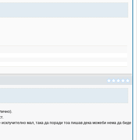
лично).
т.
 е исклучително мал, така да поради тоа пишав дека можеби нема да биде