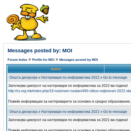
Messages posted by: MOI
»
»
Forum Index
Profile for MOI
Messages posted by MOI
Author
Општа дискусија
»
Натпревари по информатика 2022
»
Go to message
Започнува циклусот на натпревари по информатика за 2022-ва година!
http://cs.org.mk/index.php/19-nasloven-nastan/490-ciklus-natprevari-2022-sta
Повеќе информации за натпреварите за основно и средно образование, 
Општа дискусија
»
Натпревари по информатика 2021
»
Go to message
Започнува циклусот на натпревари по информатика за 2021-ва година!
Повеќе информации за натпреварите за основно и средно образование, 