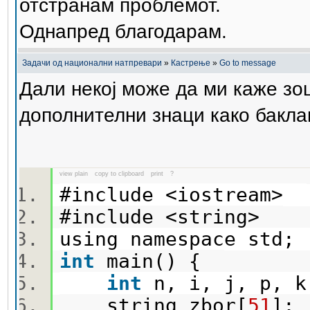
отстранам проблемот.
Однапред благодарам.
Задачи од национални натпревари
»
Кастрење
»
Go to message
Дали некој може да ми каже зо
дополнителни знаци како бакла
view plain
copy to clipboard
print
?
#include <iostream>
#include <string>
using namespace std
int
main() {
int
n, i, j, p,
string zbor[
51
]