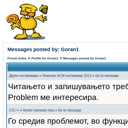
Messages posted by: Goran1
»
»
Forum Index
Profile for Goran1
Messages posted by Goran1
Други натпревари
»
Локален ACM натпревар 2013
»
Go to message
Читањето и запишувањето треба
Problem ме интересира.
C/C++
»
Vector namesto niza
»
Go to message
Го средив проблемот, во функци