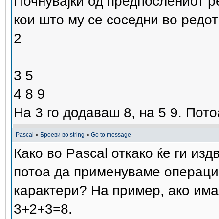
Почнувајќи од предпослениот р
кои што му се соседни во редот
2
3 5
4 8 9
На 3 го додаваш 8, на 5 9. Пото
Pascal
»
Броеви во string
»
Go to message
Како во Pascal откако ќе ги изд
потоа да применуваме операции
карактери? На пример, ако има
3+2+3=8.