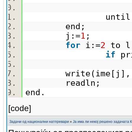
en
until le
end;
j:=
1
;
for
i:=
2
to 
if
pr
j:=
write(ime[j],
readln;
end.
[code]
Задачи од национални натпревари
»
Ја има ли некој решено задачата 