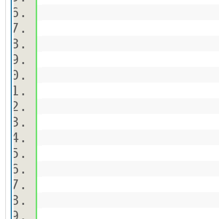
doc:
beg
prize[i
prize[i]
lef:=
en
beg
prize[i]:=
lef