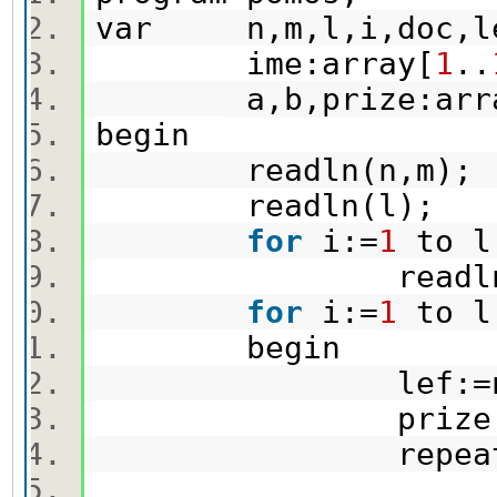
var n,m,l,i,doc,l
ime:array[
1
..
a,b,prize:arra
begin
readln(n,m)
readln(l);
for
i:=
1
to 
readln(ime[i
for
i:=
1
to 
begin
lef:=
prize[i]
repea