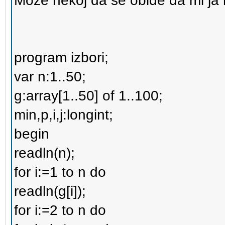
Moze nekoj da se obide da mi ja 
program izbori;
var n:1..50;
g:array[1..50] of 1..100;
min,p,i,j:longint;
begin
readln(n);
for i:=1 to n do
readln(g[i]);
for i:=2 to n do