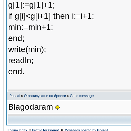
g[1]:=g[1]+1;
if g[i]<g[i+1] then i:=i+1;
min:=min+1;
end;
write(min);
readln;
end.
Pascal
»
Ограничување на броеви
»
Go to message
Blagodaram
»
»
Forum Index
Profile for Goran1
Messages posted by Goran1