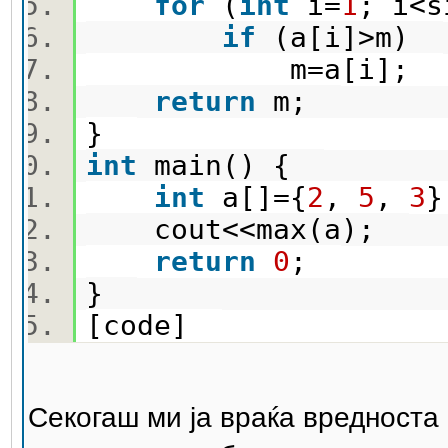
for
(
int
i=
1
; i<s
if
(a[i]>m)
m=a[i];
return
m;
}
int
main() {
int
a[]={
2
,
5
,
3
cout<<max(a);
return
0
;
}
[code]
Секогаш ми ја враќа вредноста 