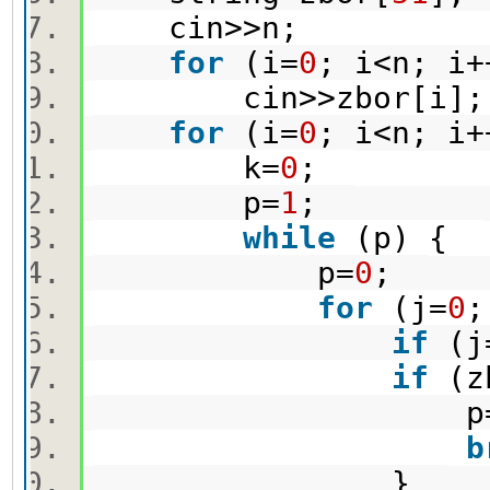
cin>>n;
for
(i=
0
; i<n; 
cin>>zbor[i]
for
(i=
0
; i<n; i
k=
0
;
p=
1
;
while
(p) {
p=
0
;
for
(j=
0
;
if
(j
if
(z
p
b
}