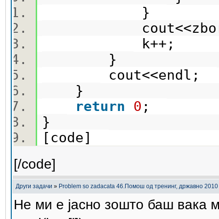
}
cout<<zbor[
k++;
}
cout<<endl;
}
return
0
;
}
[code]
[/code]
Други задачи
»
Problem so zadacata 46.Помош од тренинг, државно 2010
Не ми е јасно зошто баш вака м