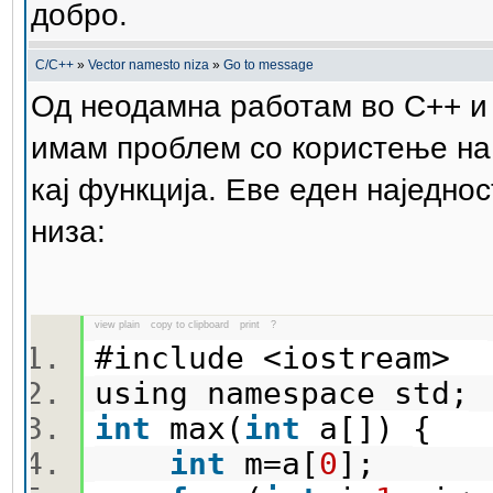
добро.
C/C++
»
Vector namesto niza
»
Go to message
Од неодамна работам во C++ и д
имам проблем со користење на 
кај функција. Еве еден наједно
низа:
view plain
copy to clipboard
print
?
#include <iostream>
using namespace std
int
max(
int
a[]) {
int
m=a[
0
];