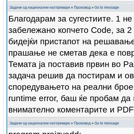
Задачи од национални натпревари
»
Производ
»
Go to message
Благодарам за сугестиите. 1 не
забележано копчето Code, за 2 
бидејќи пристапот на решавање
прашање не сметав дека е повр
Темата ја поставив првин во Pa
задача решив да постирам и овд
споредувањето на реални броев
runtime error, баш ќе пробам д
внимателно коментарите и PDF 
Задачи од национални натпревари
»
Производ
»
Go to message