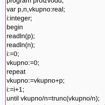
program proizvodd;
var p,n,vkupno:real;
i:integer;
begin
readln(p);
readln(n);
i:=0;
vkupno:=0;
repeat
vkupno:=vkupno+p;
i:=i+1;
until vkupno/n=trunc(vkupno/n);