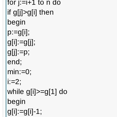
for j:=i+1 to n do
if g[j]>g[i] then
begin
p:=g[i];
g[i]:=g[j];
g[j]:=p;
end;
min:=0;
i:=2;
while g[i]>=g[1] do
begin
g[i]:=g[i]-1;