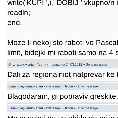
write('KUPI ',i,' DOBIJ ',vkupno/n-
readln;
end.
Moze li nekoj sto raboti vo Pas
limit, bidejki mi raboti samo na 4
Општа дискусија
»
Тест натпревар на 24.03.2012
»
Go to message
Dali za regionalniot natprevar ke
Задачи од национални натпревари
»
Izbori
»
Go to message
Blagodaram, gi popraviv greskit
Задачи од национални натпревари
»
Izbori
»
Go to message