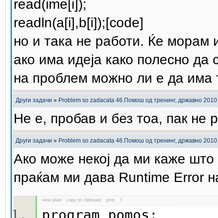
read(ime[i]);
readln(a[i],b[i]);[code]
но и така не работи. Ќе морам 
ако има идеја како полесно да 
на проблем можно ли е да има 
Други задачи
»
Problem so zadacata 46.Помош од тренинг, државно 2010
Не е, пробав и без тоа, пак не 
Други задачи
»
Problem so zadacata 46.Помош од тренинг, државно 2010
Ако може некој да ми каже што 
праќам ми дава Runtime Error н
view plain
copy to clipboard
print
?
program pomos;