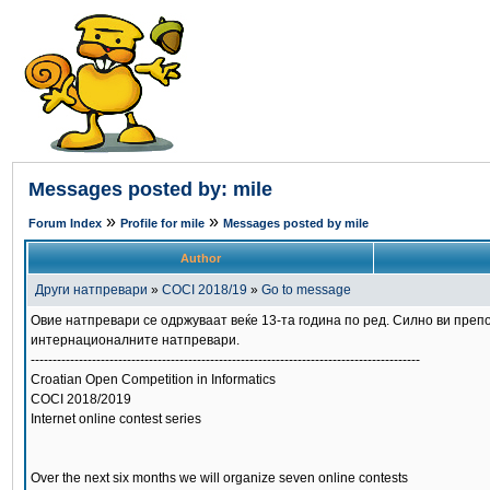
Messages posted by: mile
»
»
Forum Index
Profile for mile
Messages posted by mile
Author
Други натпревари
»
COCI 2018/19
»
Go to message
Овие натпревари се одржуваат веќе 13-та година по ред. Силно ви препо
интернационалните натпревари.
-----------------------------------------------------------------------------------------
Croatian Open Competition in Informatics
COCI 2018/2019
Internet online contest series
Over the next six months we will organize seven online contests