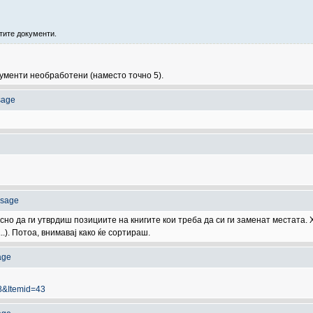
тите документи.
кументи необработени (наместо точно 5).
sage
ssage
но да ги утврдиш позициите на книгите кои треба да си ги заменат местата. 
..). Потоа, внимавај како ќе сортираш.
age
28&Itemid=43