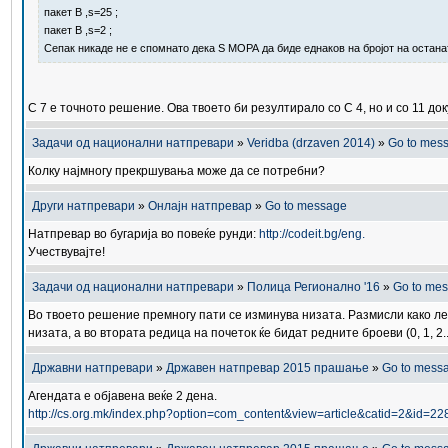
пакет B ,s=25 ;
пакет B ,s=2 ;
Сепак никаде не е спомнато дека S МОРА да биде еднаков на бројот на остана
С 7 е точното решение. Ова твоето би резултирало со С 4, но и со 11 до
Задачи од национални натпревари
»
Veridba (drzaven 2014)
»
Go to mes
Колку најмногу прекршувања може да се потребни?
Други натпревари
»
Онлајн натпревар
»
Go to message
Натпревар во бугарија во повеќе рунди:
http://codeit.bg/eng.
Учествувајте!
Задачи од национални натпревари
»
Полица Регионално '16
»
Go to me
Во твоето решение премногу пати се изминува низата. Размисли како лес
низата, а во втората редица на почеток ќе бидат редните броеви (0, 1, 2..
Државни натпревари
»
Државен натпревар 2015 прашање
»
Go to mess
Агендата е објавена веќе 2 дена.
http://cs.org.mk/index.php?option=com_content&view=article&catid=2&id=2