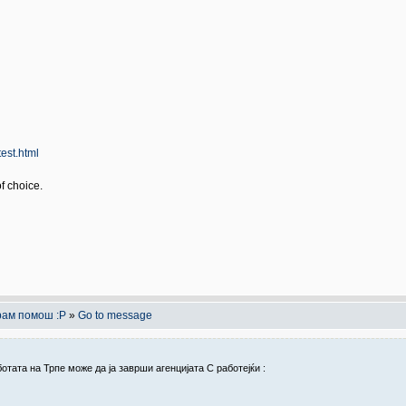
test.html
f choice.
арам помош :P
»
Go to message
отата на Трпе може да ја заврши агенцијата C работејќи :