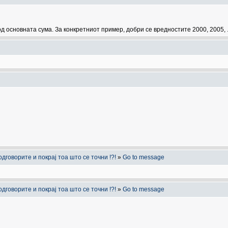
 основната сума. За конкретниот пример, добри се вредностите 2000, 2005, ..
дговорите и покрај тоа што се точни !?!
»
Go to message
дговорите и покрај тоа што се точни !?!
»
Go to message