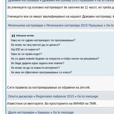
Државни натпревари
»
Државен натпревар 2015 прашање
»
Go to mess
За учениците од основно натпреварот ќе започне во 11 часот, но треба да
Учениците кои се имаат квалификувано на нашиот Државен натпревар, ќ
Регионални натпревари
»
Регионален натпревар 2015 Прашање
»
Go t
kikoano wrote:
Како ке се одржи натпреварот по програмирање?
Ке може ли твој лаптоп да се донесе?
Кој IDE ке се користи?
Како ке се праќа кодот?
Ке се дава повеќе бодови за пократок и побрз начин на решавање?
Ке биде дадена една задача или повеке?
Ке може ли да се користи интеренет?
Ке има ли објективно програмирање со класи?
Сите правила за натпреварување се објавени на zim.mk.
Општа дискусија
»
Regionalen natrpevar 2015
»
Go to message
Известени се менторите. Во просториите на ФИНКИ на ТМФ.
Други натпревари
»
Бакшиш
»
Go to message