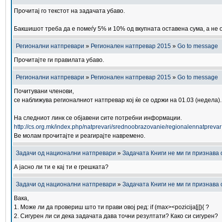
Прочитај го текстот на задачата убаво.
Бакшишот треба да е помеѓу 5% и 10% од вкупната оставена сума, а не од
Регионални натпревари
»
Регионален натпревар 2015
»
Go to message
Прочитајте ги правилата убаво.
Регионални натпревари
»
Регионален натпревар 2015
»
Go to message
Почитувани членови,
се наближува регионалниот натпревар кој ќе се одржи на 01.03 (недела).
На следниот линк се објавени сите потребни информации.
http://cs.org.mk/index.php/natprevari/srednoobrazovanie/regionalennatprevar
Ве молам прочитајте и реагирајте навремено.
Задачи од национални натпревари
»
Задачата Книги не ми ги признава о
А јасно ли ти е кај ти е грешката?
Задачи од национални натпревари
»
Задачата Книги не ми ги признава о
Вака,
1. Може ли да провериш што ти прави овој ред: if (max><pozicija[j]){ ?
2. Сигурен ли си дека задачата дава точни резултати? Како си сигурен?