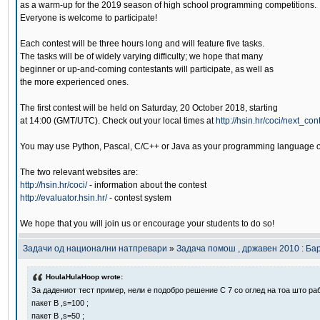
as a warm-up for the 2019 season of high school programming competitions.
Everyone is welcome to participate!
Each contest will be three hours long and will feature five tasks.
The tasks will be of widely varying difficulty; we hope that many
beginner or up-and-coming contestants will participate, as well as
the more experienced ones.
The first contest will be held on Saturday, 20 October 2018, starting
at 14:00 (GMT/UTC). Check out your local times at
http://hsin.hr/coci/next_con
You may use Python, Pascal, C/C++ or Java as your programming language o
The two relevant websites are:
http://hsin.hr/coci/
- information about the contest
http://evaluator.hsin.hr/
- contest system
We hope that you will join us or encourage your students to do so!
Задачи од национални натпревари
»
Задача помош , државен 2010 : Б
HoulaHulaHoop wrote:
За дадениот тест пример, нели е подобро решение C 7 со оглед на тоа што раб
пакет B ,s=100 ;
пакет B ,s=50 ;