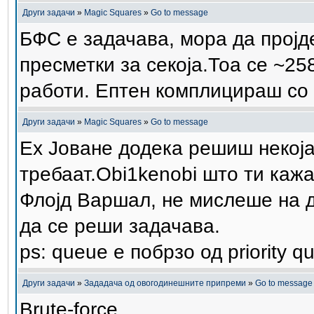
Други задачи
»
Magic Squares
»
Go to message
БФС е задачава, мора да пројде
пресметки за секоја.Тоа се ~25
работи. Ептен комплицираш со 
Други задачи
»
Magic Squares
»
Go to message
Ех Јоване додека решиш некоја
требаат.Obi1kenobi што ти каж
Флојд Варшал, не мислеше на д
да се реши задачава.
ps: queue е побрзо од priority 
Други задачи
»
Зададача од овогодинешните припреми
»
Go to message
Brute-force