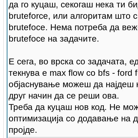
да го куцаш, секогаш нека ти б
bruteforce, или алгоритам што 
brutefoce. Нема потреба да в
brutefoce на задачите.
Е сега, во врска со задачата,
текнува е max flow со bfs - ford
објаснување можеш да најдеш н
друг начин да се реши ова.
Треба да куцаш нов код. Не мо
оптимизација со додавање на дв
пројде.