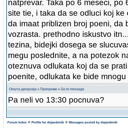
natprevar. Taka po 6 meseci, po 
site tie, i taka da se odluci koj ke o
da imaat priblizen broj poeni, da 
vozrasta. prethodno iskustvo itn..
tezina, bidejki dosega se slucuv
megu poslednite, a na potezok na
oteznuva odlukata koj da se prati
poenite, odlukata ke bide mnogu
Општа дискусија
»
Припреми
»
Go to message
Pa neli vo 13:30 pocnuva?
»
»
Forum Index
Profile for dejandenib
Messages posted by dejandenib