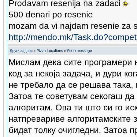
Prodavam resenija na zadaci
500 denari po resenie
mozam da vi najdam resenie za s
http://mendo.mk/Task.do?compet
Други задачи
»
Pizza Locations
»
Go to message
Мислам дека сите програмери н
код за некоја задача, и дури к
не требало да се решава така, 
Затоа те советувам секогаш да
алгоритам. Ова ти што си го иск
натпревариве алгоритамските з
бидат толку очигледни. Затоа п