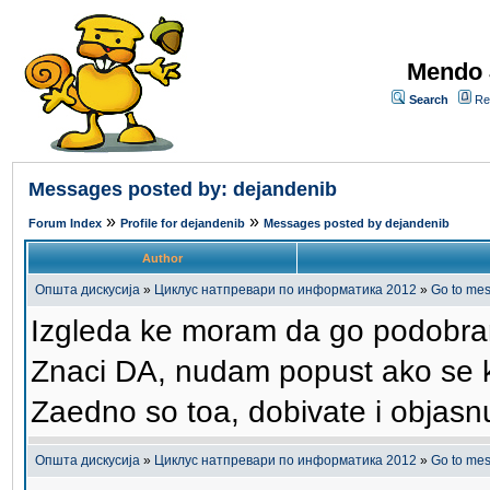
Mendo 
Search
Re
Messages posted by: dejandenib
»
»
Forum Index
Profile for dejandenib
Messages posted by dejandenib
Author
Општа дискусија
»
Циклус натпревари по информатика 2012
»
Go to me
Izgleda ke moram da go podobram
Znaci DA, nudam popust ako se 
Zaedno so toa, dobivate i objas
Општа дискусија
»
Циклус натпревари по информатика 2012
»
Go to me