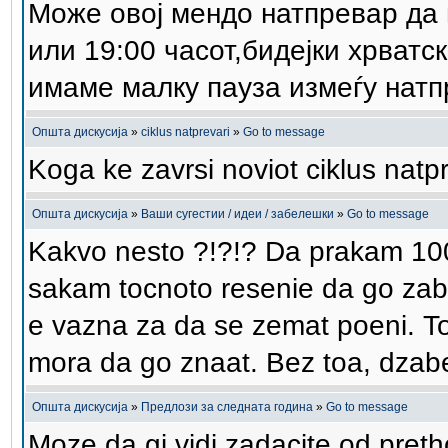
Може овој мендо натпревар да 
или 19:00 часот,бидејки хрватс
имаме малку пауза измеѓу натп
Општа дискусија
»
ciklus natprevari
»
Go to message
Koga ke zavrsi noviot ciklus natp
Општа дискусија
»
Ваши сугестии / идеи / забелешки
»
Go to message
Kakvo nesto ?!?!? Da prakam 100
sakam tocnoto resenie da go zab
e vazna za da se zemat poeni. Toa
mora da go znaat. Bez toa, dzab
Општа дискусија
»
Предлози за следната година
»
Go to message
Moze da gi vidi zadacite od preth