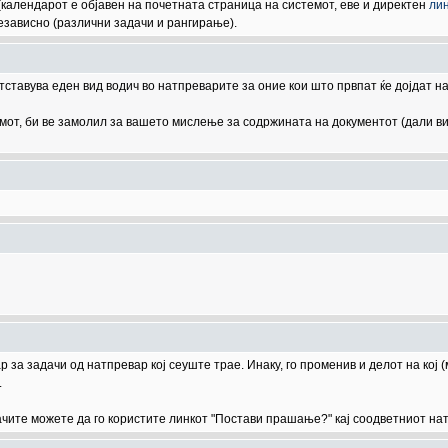
 (календарот е објавен на почетната страница на системот, еве и директен
ли
независно (различни задачи и рангирање).
етставува еден вид водич во натпреварите за оние кои што првпат ќе дојдат на
емот, би ве замолил за вашето мислење за содржината на документот (дали ви
за задачи од натпревар кој сеуште трае. Инаку, го променив и делот на кој 
.
ачите можете да го користите линкот "Постави прашање?" кај соодветниот на