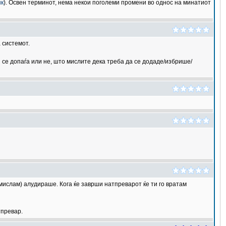
нк
). Освен терминот, нема некои поголеми промени во однос на минатиот
 системот.
 се допаѓа или не, што мислите дека треба да се додаде/избрише/
(мислам) алудираше. Кога ќе заврши натпреварот ќе ти го вратам
тпревар.