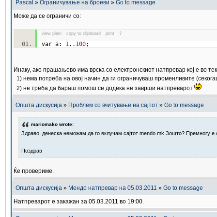
Pascal
»
Ограничување на броеви
»
Go to message
Може да се ограничи со:
view plain
copy to clipboard
print
?
var a:
1
..
100
;
Инаку, ако прашањево има врска со електронскиот натпревар кој е во тек
1) нема потреба на овој начин да ги ограничуваш променливите (секога
2) не треба да бараш помош се додека не заврши натпреварот
Општа дискусија
»
Проблем со вчитување на сајтот
»
Go to message
mariomako wrote:
Здраво, денеска неможам да го вклучам сајтот mendo.mk Зошто? Премногу е сп
Поздрав
Ќе провериме.
Општа дискусија
»
Мендо натпревар на 05.03.2011
»
Go to message
Натпреварот е закажан за 05.03.2011 во 19:00.