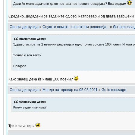
Дали ќе може задачите да се постават во тренинг секцијата? Благодарам
Средено. Додадени се задачите од овој натпревар и од двата завршени
Општа дискусија
»
Сеуште немате испратени решенија...
»
Go to messa
mariomako wrote:
Здраво, испратив 2 неточни решенија и едно точно со сите 100 поени. И кога
Зошто е тоа така?
Поздрав
Како знаеш дека ќе имаш 100 поени?
Општа дискусија
»
Мендо натпревар на 05.03.2011
»
Go to message
tStojkovski wrote:
Колку задачи ќе има?
Три или четири