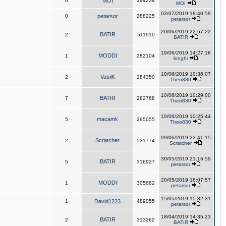
0
MOI
294234
MOI
02/07/2019 18:40:59
0
petarsor
288225
petarsor
20/06/2019 22:57:22
BATIR
2
511910
BATIR
19/06/2019 14:27:16
MODDI
1
282104
longhi
10/06/2019 10:36:07
VasilK
2
284350
Theo830
10/06/2019 10:29:00
BATIR
7
282768
Theo830
10/06/2019 10:25:44
macamk
5
295055
Theo830
09/06/2019 23:41:15
Scratcher
2
531774
Scratcher
30/05/2019 21:16:59
BATIR
5
316927
petarsor
20/05/2019 18:07:57
MODDI
1
305882
petarsor
15/05/2019 15:32:31
1
David1223
489055
petarsor
18/04/2019 14:35:23
BATIR
2
313262
BATIR