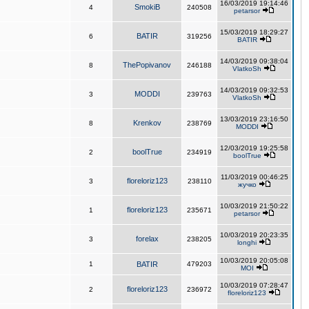
16/03/2019 19:14:46
SmokiB
4
240508
petarsor
15/03/2019 18:29:27
BATIR
6
319256
BATIR
14/03/2019 09:38:04
ThePopivanov
8
246188
VlatkoSh
14/03/2019 09:32:53
MODDI
3
239763
VlatkoSh
13/03/2019 23:16:50
Krenkov
8
238769
MODDI
12/03/2019 19:25:58
boolTrue
2
234919
boolTrue
11/03/2019 00:46:25
floreloriz123
3
238110
жучко
10/03/2019 21:50:22
floreloriz123
1
235671
petarsor
10/03/2019 20:23:35
forelax
3
238205
longhi
10/03/2019 20:05:08
1
BATIR
479203
MOI
10/03/2019 07:28:47
floreloriz123
2
236972
floreloriz123