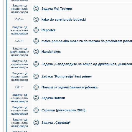
Задачи од
Задача Мој Термин
национални
натпревари
C/C++
kako do sprej protiv bubacki
Задачи од
Reporter
национални
натпревари
C/C++
malce pomos ako moze za da mozam da prodolzam pona
Задачи од
Handshakes
меѓународни
натпревари
Задачи од
Задача „Сладоледите на Азир“ од државниот, „излезен
национални
натпревари
Задачи од
Zadaca "Kompresija" test primer
национални
натпревари
C/C++
Помош за задача банани и јаболка
Задачи од
Задача Патики
национални
натпревари
Задачи од
Стрелки (регионален 2018)
национални
натпревари
Задачи од
Задача „Стрелки“
национални
натпревари
Задачи од