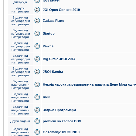
Nov server
дискусија
Други
JOI Open Contest 2019
натпревари
Задачи од
Zadaca Piano
меѓународни
натпревари
Задачи од
Startup
меѓународни
натпревари
Задачи од
Pawns
меѓународни
натпревари
Задачи од
Big Circle JBOI 2014
меѓународни
натпревари
Задачи од
JBOI-Samba
меѓународни
натпревари
Задачи од
Некоја насока за решавање на задачата Дедо Мраз од 
национални
натпревари
Задачи од
RNK
национални
натпревари
Задачи од
Задача Програмери
национални
натпревари
Други задачи
problem so zadaca DDV
Задачи од
Odzemanje IBUOI 2019
национални
натпревари