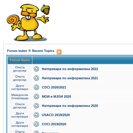
»
Forum Index
Recent Topics
Forum Name
Општа
Натпревари по информатика 2022
дискусија
Општа
Натпревари по информатика 2021
дискусија
Други
COCI 2020/2021
натпревари
Македонски
МОИ и МЈОИ 2020
Олимпијади
Општа
Натпревари по информатика 2020
дискусија
Други
USACO 2019/2020
натпревари
Други
COCI 2019/2020
натпревари
Општа