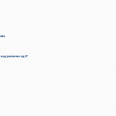
taka
 код различен од 0“