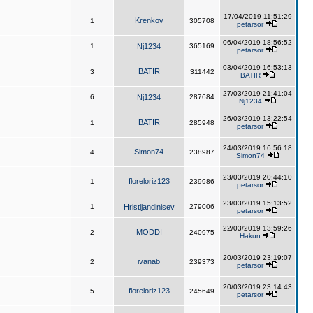
17/04/2019 11:51:29
Krenkov
1
305708
petarsor
06/04/2019 18:56:52
1
Nj1234
365169
petarsor
03/04/2019 16:53:13
BATIR
3
311442
BATIR
27/03/2019 21:41:04
6
Nj1234
287684
Nj1234
26/03/2019 13:22:54
BATIR
1
285948
petarsor
24/03/2019 16:56:18
Simon74
4
238987
Simon74
23/03/2019 20:44:10
floreloriz123
1
239986
petarsor
23/03/2019 15:13:52
1
Hristijandinisev
279006
petarsor
22/03/2019 13:59:26
MODDI
2
240975
Hakun
20/03/2019 23:19:07
ivanab
2
239373
petarsor
20/03/2019 23:14:43
floreloriz123
5
245649
petarsor