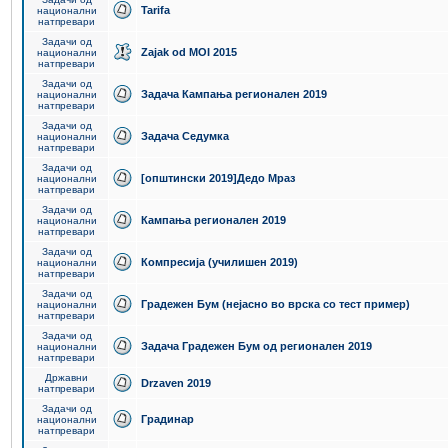
Tarifa
национални
натпревари
Задачи од
Zajak od MOI 2015
национални
натпревари
Задачи од
Задача Кампања регионален 2019
национални
натпревари
Задачи од
Задача Седумка
национални
натпревари
Задачи од
[општински 2019]Дедо Мраз
национални
натпревари
Задачи од
Кампања регионален 2019
национални
натпревари
Задачи од
Компресија (училишен 2019)
национални
натпревари
Задачи од
Градежен Бум (нејасно во врска со тест пример)
национални
натпревари
Задачи од
Задача Градежен Бум од регионален 2019
национални
натпревари
Државни
Drzaven 2019
натпревари
Задачи од
Градинар
национални
натпревари