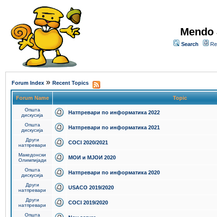
Mendo 
Search
Re
»
Forum Index
Recent Topics
Forum Name
Topic
Општа
Натпревари по информатика 2022
дискусија
Општа
Натпревари по информатика 2021
дискусија
Други
COCI 2020/2021
натпревари
Македонски
МОИ и МЈОИ 2020
Олимпијади
Општа
Натпревари по информатика 2020
дискусија
Други
USACO 2019/2020
натпревари
Други
COCI 2019/2020
натпревари
Општа