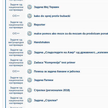
Задачи од
Задача Мој Термин
национални
натпревари
C/C++
kako do sprej protiv bubacki
Задачи од
Reporter
национални
натпревари
C/C++
malce pomos ako moze za da mozam da prodolzam pona
Задачи од
Handshakes
меѓународни
натпревари
Задачи од
Задача „Сладоледите на Азир“ од државниот, „излезен
национални
натпревари
Задачи од
Zadaca "Kompresija" test primer
национални
натпревари
C/C++
Помош за задача банани и јаболка
Задачи од
Задача Патики
национални
натпревари
Задачи од
Стрелки (регионален 2018)
национални
натпревари
Задачи од
Задача „Стрелки“
национални
натпревари
Задачи од