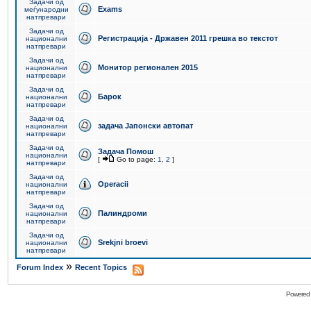
Задачи од
Exams
меѓународни
натпревари
Задачи од
Регистрација - Државен 2011 грешка во текстот
национални
натпревари
Задачи од
Монитор регионален 2015
национални
натпревари
Задачи од
Барок
национални
натпревари
Задачи од
задача Јапонски автопат
национални
натпревари
Задачи од
Задача Помош
национални
[
Go to page:
1
,
2
]
натпревари
Задачи од
Operacii
национални
натпревари
Задачи од
Палиндроми
национални
натпревари
Задачи од
Srekjni broevi
национални
натпревари
»
Forum Index
Recent Topics
Powered