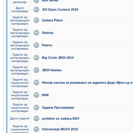
Nov server
дискусија
Други
JOI Open Contest 2019
натпревари
Задачи од
Zadaca Piano
меѓународни
натпревари
Задачи од
Startup
меѓународни
натпревари
Задачи од
Pawns
меѓународни
натпревари
Задачи од
Big Circle JBOI 2014
меѓународни
натпревари
Задачи од
JBOI-Samba
меѓународни
натпревари
Задачи од
Некоја насока за решавање на задачата Дедо Мраз од 
национални
натпревари
Задачи од
RNK
национални
натпревари
Задачи од
Задача Програмери
национални
натпревари
Други задачи
problem so zadaca DDV
Задачи од
Odzemanje IBUOI 2019
национални
натпревари