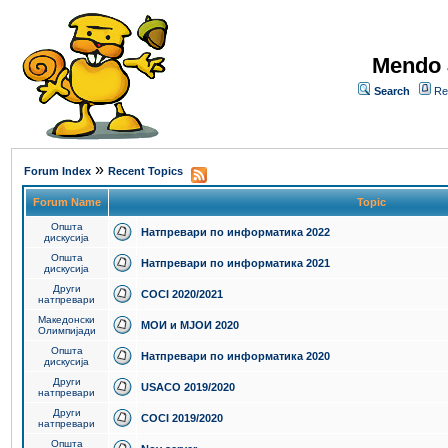
Mendo 
Search
Re
»
Forum Index
Recent Topics
Forum Name
Topic
Општа
Натпревари по информатика 2022
дискусија
Општа
Натпревари по информатика 2021
дискусија
Други
COCI 2020/2021
натпревари
Македонски
МОИ и МЈОИ 2020
Олимпијади
Општа
Натпревари по информатика 2020
дискусија
Други
USACO 2019/2020
натпревари
Други
COCI 2019/2020
натпревари
Општа