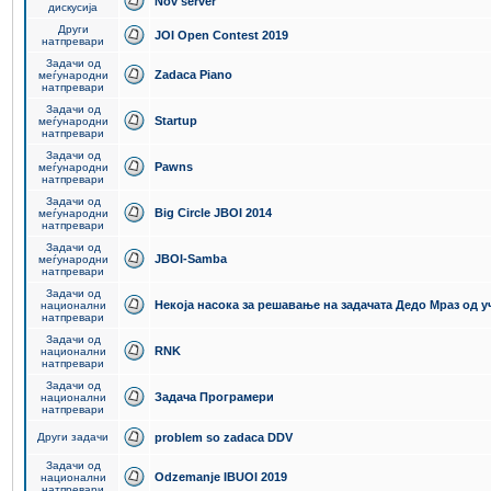
Nov server
дискусија
Други
JOI Open Contest 2019
натпревари
Задачи од
Zadaca Piano
меѓународни
натпревари
Задачи од
Startup
меѓународни
натпревари
Задачи од
Pawns
меѓународни
натпревари
Задачи од
Big Circle JBOI 2014
меѓународни
натпревари
Задачи од
JBOI-Samba
меѓународни
натпревари
Задачи од
Некоја насока за решавање на задачата Дедо Мраз од 
национални
натпревари
Задачи од
RNK
национални
натпревари
Задачи од
Задача Програмери
национални
натпревари
Други задачи
problem so zadaca DDV
Задачи од
Odzemanje IBUOI 2019
национални
натпревари