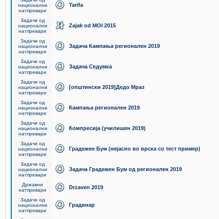
Tarifa
национални
натпревари
Задачи од
Zajak od MOI 2015
национални
натпревари
Задачи од
Задача Кампања регионален 2019
национални
натпревари
Задачи од
Задача Седумка
национални
натпревари
Задачи од
[општински 2019]Дедо Мраз
национални
натпревари
Задачи од
Кампања регионален 2019
национални
натпревари
Задачи од
Компресија (училишен 2019)
национални
натпревари
Задачи од
Градежен Бум (нејасно во врска со тест пример)
национални
натпревари
Задачи од
Задача Градежен Бум од регионален 2019
национални
натпревари
Државни
Drzaven 2019
натпревари
Задачи од
Градинар
национални
натпревари