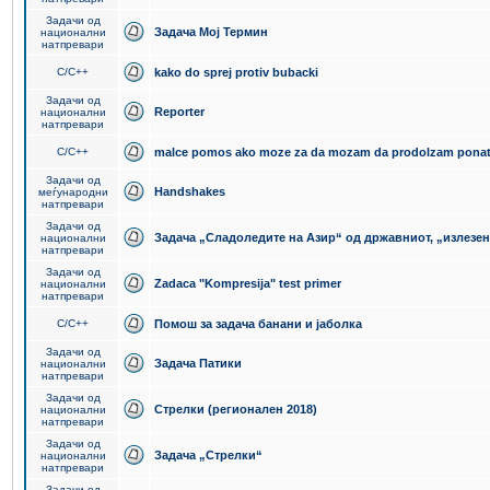
Задачи од
Задача Мој Термин
национални
натпревари
C/C++
kako do sprej protiv bubacki
Задачи од
Reporter
национални
натпревари
C/C++
malce pomos ako moze za da mozam da prodolzam pona
Задачи од
Handshakes
меѓународни
натпревари
Задачи од
Задача „Сладоледите на Азир“ од државниот, „излезен
национални
натпревари
Задачи од
Zadaca "Kompresija" test primer
национални
натпревари
C/C++
Помош за задача банани и јаболка
Задачи од
Задача Патики
национални
натпревари
Задачи од
Стрелки (регионален 2018)
национални
натпревари
Задачи од
Задача „Стрелки“
национални
натпревари
Задачи од