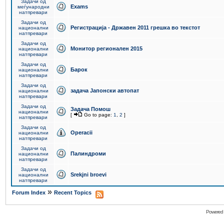
Задачи од
Exams
меѓународни
натпревари
Задачи од
Регистрација - Државен 2011 грешка во текстот
национални
натпревари
Задачи од
Монитор регионален 2015
национални
натпревари
Задачи од
Барок
национални
натпревари
Задачи од
задача Јапонски автопат
национални
натпревари
Задачи од
Задача Помош
национални
[
Go to page:
1
,
2
]
натпревари
Задачи од
Operacii
национални
натпревари
Задачи од
Палиндроми
национални
натпревари
Задачи од
Srekjni broevi
национални
натпревари
»
Forum Index
Recent Topics
Powered