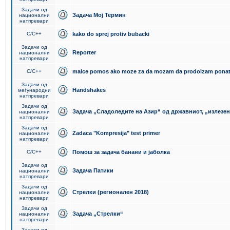
Задачи од
Задача Мој Термин
национални
натпревари
C/C++
kako do sprej protiv bubacki
Задачи од
Reporter
национални
натпревари
C/C++
malce pomos ako moze za da mozam da prodolzam pona
Задачи од
Handshakes
меѓународни
натпревари
Задачи од
Задача „Сладоледите на Азир“ од државниот, „излезен
национални
натпревари
Задачи од
Zadaca "Kompresija" test primer
национални
натпревари
C/C++
Помош за задача банани и јаболка
Задачи од
Задача Патики
национални
натпревари
Задачи од
Стрелки (регионален 2018)
национални
натпревари
Задачи од
Задача „Стрелки“
национални
натпревари
Задачи од