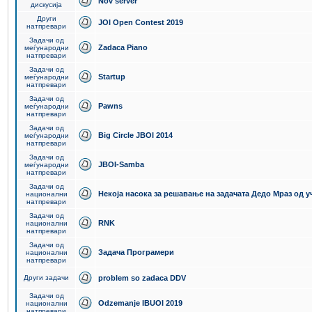
Nov server
дискусија
Други
JOI Open Contest 2019
натпревари
Задачи од
Zadaca Piano
меѓународни
натпревари
Задачи од
Startup
меѓународни
натпревари
Задачи од
Pawns
меѓународни
натпревари
Задачи од
Big Circle JBOI 2014
меѓународни
натпревари
Задачи од
JBOI-Samba
меѓународни
натпревари
Задачи од
Некоја насока за решавање на задачата Дедо Мраз од 
национални
натпревари
Задачи од
RNK
национални
натпревари
Задачи од
Задача Програмери
национални
натпревари
Други задачи
problem so zadaca DDV
Задачи од
Odzemanje IBUOI 2019
национални
натпревари