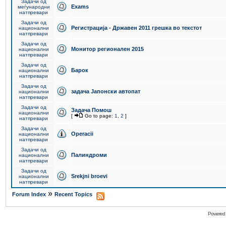
Задачи од
Exams
меѓународни
натпревари
Задачи од
Регистрација - Државен 2011 грешка во текстот
национални
натпревари
Задачи од
Монитор регионален 2015
национални
натпревари
Задачи од
Барок
национални
натпревари
Задачи од
задача Јапонски автопат
национални
натпревари
Задачи од
Задача Помош
национални
[
Go to page:
1
,
2
]
натпревари
Задачи од
Operacii
национални
натпревари
Задачи од
Палиндроми
национални
натпревари
Задачи од
Srekjni broevi
национални
натпревари
»
Forum Index
Recent Topics
Powered