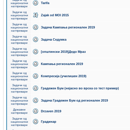
Tarifa
национални
натпревари
Задачи од
Zajak od MOI 2015
национални
натпревари
Задачи од
Задача Кампања регионален 2019
национални
натпревари
Задачи од
Задача Седумка
национални
натпревари
Задачи од
[општински 2019]Дедо Мраз
национални
натпревари
Задачи од
Кампања регионален 2019
национални
натпревари
Задачи од
Компресија (училишен 2019)
национални
натпревари
Задачи од
Градежен Бум (нејасно во врска со тест пример)
национални
натпревари
Задачи од
Задача Градежен Бум од регионален 2019
национални
натпревари
Државни
Drzaven 2019
натпревари
Задачи од
Градинар
национални
натпревари