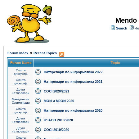
Mendo 
Search
Re
»
Forum Index
Recent Topics
Forum Name
Topic
Општа
Натпревари по информатика 2022
дискусија
Општа
Натпревари по информатика 2021
дискусија
Други
COCI 2020/2021
натпревари
Македонски
МОИ и МЈОИ 2020
Олимпијади
Општа
Натпревари по информатика 2020
дискусија
Други
USACO 2019/2020
натпревари
Други
COCI 2019/2020
натпревари
Општа